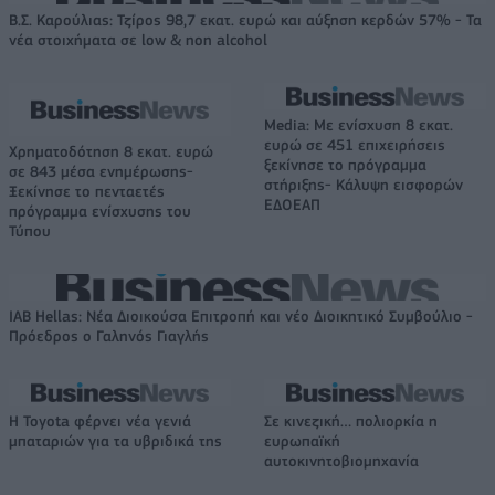
Β.Σ. Καρούλιας: Τζίρος 98,7 εκατ. ευρώ και αύξηση κερδών 57% - Τα
νέα στοιχήματα σε low & non alcohol
Media: Με ενίσχυση 8 εκατ.
ευρώ σε 451 επιχειρήσεις
Χρηματοδότηση 8 εκατ. ευρώ
ξεκίνησε το πρόγραμμα
σε 843 μέσα ενημέρωσης-
στήριξης- Κάλυψη εισφορών
Ξεκίνησε το πενταετές
ΕΔΟΕΑΠ
πρόγραμμα ενίσχυσης του
Τύπου
IAB Hellas: Νέα Διοικούσα Επιτροπή και νέο Διοικητικό Συμβούλιο -
Πρόεδρος ο Γαληνός Γιαγλής
Η Toyota φέρνει νέα γενιά
Σε κινεζική… πολιορκία η
μπαταριών για τα υβριδικά της
ευρωπαϊκή
αυτοκινητοβιομηχανία