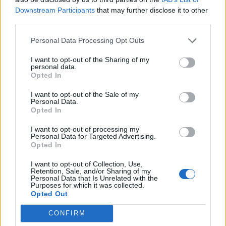
Downstream Participants
that may further disclose it to other
third parties.
Personal Data Processing Opt Outs
ΡΟΗ ΕΙΔΗΣΕΩΝ
I want to opt-out of the Sharing of my
personal data.
Opted In
Στρατηγική επένδυση του EFA GROUP στη Fractal
I want to opt-out of the Sale of my
Personal Data.
για την ανάπτυξη προηγμένων αμυντικών
Opted In
τεχνολογιών
07/08/2026 - 16:11
ΕΠΙΧΕΙΡΗΣΕΙΣ
I want to opt-out of processing my
Personal Data for Targeted Advertising.
Opted In
Συνάλλαγμα: Το ευρώ ενισχύεται 0,08%, στα
1,1534 δολάρια
I want to opt-out of Collection, Use,
Retention, Sale, and/or Sharing of my
07/08/2026 - 15:45
ΟΙΚΟΝΟΜΙΑ
Personal Data that Is Unrelated with the
Purposes for which it was collected.
Χρηματιστήριο: Στις 2.623,19 μονάδες ο Γενικός
Opted Out
Δείκτης Τιμών, με άνοδο 0,57%
CONFIRM
07/08/2026 - 15:21
ΟΙΚΟΝΟΜΙΑ