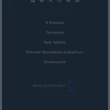
Η Εταιρεία
Ταυτότητα
Όροι Χρήσης
Πολιτική Προστασίας Δεδομένων
Επικοινωνία
ΜΕΛΟΣ #232470 Μ.Η.Τ.