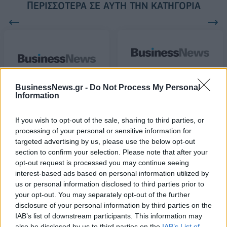
ΠΕΡΙΣΣΌΤΕΡΑ ΣΕ ΑΥΤΉ ΤΗΝ ΚΑΤΗΓΟΡΊΑ
Ένατη στις πωλήσεις του
BusinessNews.gr -
Do Not Process My Personal
NBA η φανέλα του Γιάννη!
Επιβάτης της United
Information
Airlines απομακρύνθηκε
11/04/2017 - 03:00
με τη βία από υπεράριθμη
If you wish to opt-out of the sale, sharing to third parties, or
πτήση
processing of your personal or sensitive information for
11/04/2017 - 03:00
targeted advertising by us, please use the below opt-out
section to confirm your selection. Please note that after your
opt-out request is processed you may continue seeing
interest-based ads based on personal information utilized by
us or personal information disclosed to third parties prior to
your opt-out. You may separately opt-out of the further
disclosure of your personal information by third parties on the
IAB’s list of downstream participants. This information may
also be disclosed by us to third parties on the
IAB’s List of