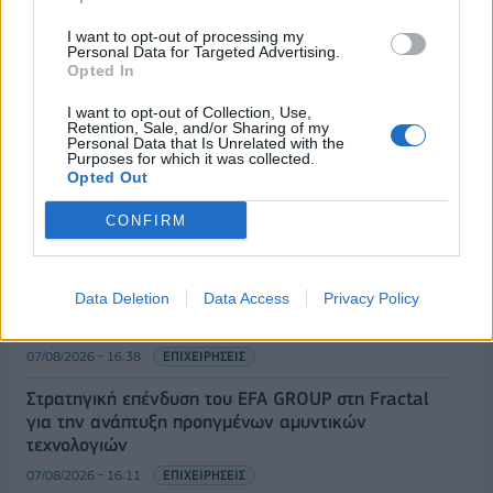
I want to opt-out of processing my
Personal Data for Targeted Advertising.
Opted In
ΡΟΗ ΕΙΔΗΣΕΩΝ
I want to opt-out of Collection, Use,
Retention, Sale, and/or Sharing of my
Personal Data that Is Unrelated with the
Purposes for which it was collected.
Opted Out
ΥΠΑΑΤ: Επιπλέον 12,5 εκατ. ευρώ στις Περιφέρειες
για την ενίσχυση της βιοασφάλειας
CONFIRM
07/08/2026 - 17:02
ΟΙΚΟΝΟΜΙΑ
Deloitte Ελλάδος: Χρηματοοικονομικός σύμβουλος
Data Deletion
Data Access
Privacy Policy
της ΔΕΗ για την είσοδο στην πολωνική αγορά
ενέργειας
07/08/2026 - 16:38
ΕΠΙΧΕΙΡΗΣΕΙΣ
Στρατηγική επένδυση του EFA GROUP στη Fractal
για την ανάπτυξη προηγμένων αμυντικών
τεχνολογιών
07/08/2026 - 16:11
ΕΠΙΧΕΙΡΗΣΕΙΣ