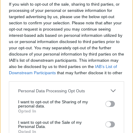
If you wish to opt-out of the sale, sharing to third parties, or
processing of your personal or sensitive information for
targeted advertising by us, please use the below opt-out
section to confirm your selection. Please note that after your
opt-out request is processed you may continue seeing
interest-based ads based on personal information utilized by
us or personal information disclosed to third parties prior to
ΕΕ σε Τουρκία για τον
Ακυρώσεις 100 και πλέον
your opt-out. You may separately opt-out of the further
αποκλεισμό Κύπρου από
πτήσεων στην Ιαπωνία
disclosure of your personal information by third parties on the
την COP31:«Είμαστε μια
καθώς πλησιάζουν
IAB’s list of downstream participants. This information may
Ένωση των 27, τελεία και
καταιγίδες
also be disclosed by us to third parties on the
IAB’s List of
παύλα»
Downstream Participants
that may further disclose it to other
26/06/2026 - 12:21
26/06/2026 - 10:13
third parties.
Personal Data Processing Opt Outs
I want to opt-out of the Sharing of my
personal data.
Opted In
I want to opt-out of the Sale of my
Personal Data.
Opted In