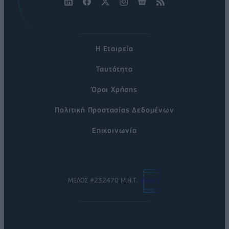
Η Εταιρεία
Ταυτότητα
Όροι Χρήσης
Πολιτική Προστασίας Δεδομένων
Επικοινωνία
ΜΕΛΟΣ #232470 Μ.Η.Τ.