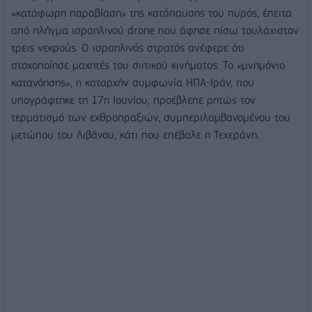
«κατάφωρη παραβίαση» της κατάπαυσης του πυρός, έπειτα
από πλήγμα ισραηλινού drone που άφησε πίσω τουλάχιστον
τρεις νεκρούς. Ο ισραηλινός στρατός ανέφερε ότι
στοχοποίησε μαχητές του σιιτικού κινήματος. Το «μνημόνιο
κατανόησης», η καταρχήν συμφωνία ΗΠΑ-Ιράν, που
υπογράφτηκε τη 17η Ιουνίου, προέβλεπε ρητώς τον
τερματισμό των εχθροπραξιών, συμπεριλαμβανομένου του
μετώπου του Λιβάνου, κάτι που επέβαλε η Τεχεράνη.