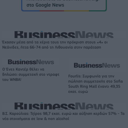
Έχασαν μέσα από τα χέρια τους την πρόκριση στους «4» οι
Νεάνιδες, ήττα 66-74 από τη Λιθουανία στην παράταση
Ο Ένες Καντέρ θέλει να
δηλώσει συμμετοχή στο ντραφτ
Fourlis: Συμφωνία για την
του WNBA!
πώληση συμμετοχής στο Sofia
South Ring Mall έναντι 49,35
εκατ. ευρώ
Β.Σ. Καρούλιας: Τζίρος 98,7 εκατ. ευρώ και αύξηση κερδών 57% - Τα
νέα στοιχήματα σε low & non alcohol