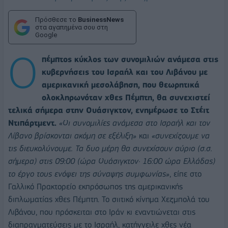
Πρόσθεσε το
BusinessNews
στα αγαπημένα σου στη
Google
Ο
πέμπτος κύκλος των συνομιλιών ανάμεσα στις
κυβερνήσεις του Ισραήλ και του Λιβάνου με
αμερικανική μεσολάβηση, που θεωρητικά
ολοκληρωνόταν χθες Πέμπτη, θα συνεχιστεί
τελικά σήμερα στην Ουάσιγκτον, ενημέρωσε το Στέιτ
Ντιπάρτμεντ.
«Οι συνομιλίες ανάμεσα στο Ισραήλ και τον
Λίβανο βρίσκονται ακόμη σε εξέλιξη»
και
«συνεχίζουμε να
τις διευκολύνουμε. Τα δυο μέρη θα συνεχίσουν αύριο (σ.σ.
σήμερα) στις 09:00 (ώρα Ουάσιγκτον· 16:00 ώρα Ελλάδας)
το έργο τους ενόψει της σύναψης συμφωνίας»
, είπε στο
Γαλλικό Πρακτορείο εκπρόσωπος της αμερικανικής
διπλωματίας χθες Πέμπτη. Το σιιτικό κίνημα Χεζμπολά του
Λιβάνου, που πρόσκειται στο Ιράν κι εναντιώνεται στις
διαπραγματεύσεις με το Ισραήλ, κατήγγειλε χθες νέα