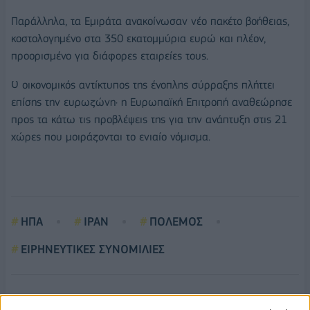
Παράλληλα, τα Εμιράτα ανακοίνωσαν νέο πακέτο βοήθειας,
κοστολογημένο στα 350 εκατομμύρια ευρώ και πλέον,
προορισμένο για διάφορες εταιρείες τους.
Ο οικονομικός αντίκτυπος της ένοπλης σύρραξης πλήττει
επίσης την ευρωζώνη· η Ευρωπαϊκή Επιτροπή αναθεώρησε
προς τα κάτω τις προβλέψεις της για την ανάπτυξη στις 21
χώρες που μοιράζονται το ενιαίο νόμισμα.
ΗΠΑ
ΙΡΑΝ
ΠΟΛΕΜΟΣ
ΕΙΡΗΝΕΥΤΙΚΕΣ ΣΥΝΟΜΙΛΙΕΣ