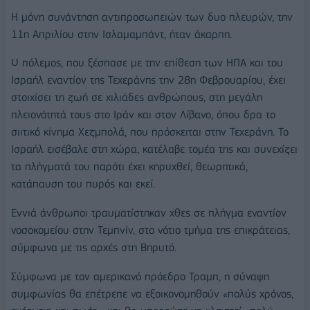
Η μόνη συνάντηση αντιπροσωπειών των δυο πλευρών, την
11η Απριλίου στην Ισλαμαμπάντ, ήταν άκαρπη.
Ο πόλεμος, που ξέσπασε με την επίθεση των ΗΠΑ και του
Ισραήλ εναντίον της Τεχεράνης την 28η Φεβρουαρίου, έχει
στοιχίσει τη ζωή σε χιλιάδες ανθρώπους, στη μεγάλη
πλειονότητά τους στο Ιράν και στον Λίβανο, όπου δρα το
σιιτικό κίνημα Χεζμπολά, που πρόσκειται στην Τεχεράνη. Το
Ισραήλ εισέβαλε στη χώρα, κατέλαβε τομέα της και συνεχίζει
τα πλήγματά του παρότι έχει κηρυχθεί, θεωρητικά,
κατάπαυση του πυρός και εκεί.
Εννιά άνθρωποι τραυματίστηκαν χθες σε πλήγμα εναντίον
νοσοκομείου στην Τεμπνίν, στο νότιο τμήμα της επικράτειας,
σύμφωνα με τις αρχές στη Βηρυτό.
Σύμφωνα με τον αμερικανό πρόεδρο Τραμπ, η σύναψη
συμφωνίας θα επέτρεπε να εξοικονομηθούν «πολύς χρόνος,