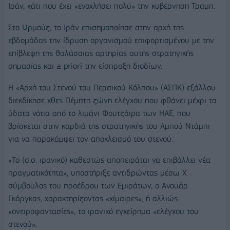
Ιράν, κάτι που έχει «ενοχλήσει πολύ» την κυβέρνηση Τραμπ.
Στο Ορμούζ, το Ιράν επισημοποίησε στην αρχή της
εβδομάδας την ίδρυση οργανισμού επιφορτισμένου με την
επίβλεψη της θαλάσσιας αρτηρίας αυτής στρατηγικής
σημασίας και a priori την είσπραξη διοδίων.
Η «Αρχή του Στενού του Περσικού Κόλπου» (ΑΣΠΚ) εξάλλου
διεκδίκησε χθες Πέμπτη ζώνη ελέγχου που φθάνει μέχρι τα
ύδατα νότια από το λιμάνι Φουτζάιρα των ΗΑΕ, που
βρίσκεται στην καρδιά της στρατηγικής του Αμπού Ντάμπι
για να παρακάμψει τον αποκλεισμό του στενού.
«Το (σ.σ. ιρανικό) καθεστώς αποπειράται να επιβάλλει νέα
πραγματικότητα», υποστήριξε αντιδρώντας μέσω X
σύμβουλος του προέδρου των Εμιράτων, ο Ανουάρ
Γκάργκας, χαρακτηρίζοντας «χίμαιρες», ή αλλιώς
«ονειροφαντασίες», το ιρανικό εγχείρημα «ελέγχου του
στενού».