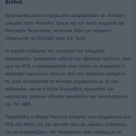
Διόδια
Αμερικανικά μέσα ενημέρωσης αναφέρθηκαν σε «διένεξη»
ανάμεσα στον Ντόναλντ Τραμπ και τον πιστό σύμμαχό του
Μπενιαμίν Νετανιάχου, κάνοντας λόγο για τεταμένη
τηλεφωνική συνδιάλεξή τους την Τρίτη.
Το Ισραήλ επιδιώκει την ανατροπή της Ισλαμικής
Δημοκρατίας, ορκισμένου εχθρού του εβραϊκού κράτους, ενώ
«για τις ΗΠΑ, η προτεραιότητα είναι πάντα να αποτραπεί η
απόκτηση πυρηνικών όπλων» από την Τεχεράνη «ακόμη κι
αν αυτό συνεπάγεται τη σύναψη συμφωνίας με το νυν
καθεστώς», κρίνει ο Ντάνι Κιτρίνοβιτς, ερευνητής του
ινστιτούτου μελετών εθνικής ασφαλείας του πανεπιστημίου
του Τελ Αβίβ.
Παράλληλα, ο Μάρκο Ρούμπιο επέκρινε τους συμμάχους των
ΗΠΑ στο NATO για την άρνησή τους να «κάνουν οτιδήποτε»
για να υποστηρίξουν την Ουάσιγκτον στον πόλεμο με το