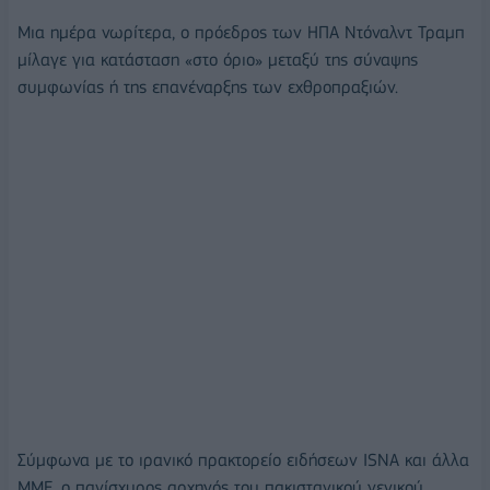
Μια ημέρα νωρίτερα, ο πρόεδρος των ΗΠΑ Ντόναλντ Τραμπ
μίλαγε για κατάσταση «στο όριο» μεταξύ της σύναψης
συμφωνίας ή της επανέναρξης των εχθροπραξιών.
Σύμφωνα με το ιρανικό πρακτορείο ειδήσεων ISNA και άλλα
ΜΜΕ, ο πανίσχυρος αρχηγός του πακιστανικού γενικού