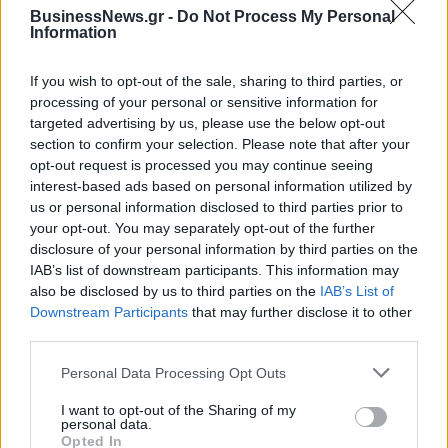
BusinessNews.gr -
Do Not Process My Personal
Information
If you wish to opt-out of the sale, sharing to third parties, or
processing of your personal or sensitive information for
targeted advertising by us, please use the below opt-out
section to confirm your selection. Please note that after your
opt-out request is processed you may continue seeing
interest-based ads based on personal information utilized by
us or personal information disclosed to third parties prior to
your opt-out. You may separately opt-out of the further
disclosure of your personal information by third parties on the
IAB’s list of downstream participants. This information may
also be disclosed by us to third parties on the
IAB’s List of
Downstream Participants
that may further disclose it to other
Με Λιθουανία στον προημιτελικό του Ευρωπαϊκού Β' κατ. η Εθνική
third parties.
Νεανίδων
Personal Data Processing Opt Outs
I want to opt-out of the Sharing of my
Αλέξης Γιαννούλιας: Υποψήφιος
personal data.
Δήμαρχος στο Σικάγο ο άλλοτε
Evergood: Άγγιξε τα 300 εκατ. ο
Opted In
παίκτης του Πανιώνιου