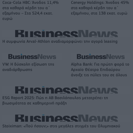
Coca-Cola HBC: Άνοδος 11,4%
Cenergy Holdings: Άνοδος 45%
στα καθαρά κέρδη του α΄
στα καθαρά κέρδη του α΄
εξαμήνου – Στα 524,4 εκατ.
εξαμήνου, στα 138 εκατ. ευρώ
ευρώ
Η συμφωνία Arval-Athlon αναδιαμορφώνει την αγορά leasing
VW: Η δύσκολη εξίσωση της
Alpha Bank: Για πρώτη φορά το
αναδιάρθρωσης
Αρχαίο Θέατρο Επιδαύρου
άνοιξε τις πύλες του σε όλους
ESG Report 2025: Πώς η ΑΒ Βασιλόπουλος μετατρέπει τη
βιωσιμότητα σε καθημερινή πράξη
Stoiximan: «Πού ήσουν;» στις μεγάλες στιγμές του Ολυμπιακού