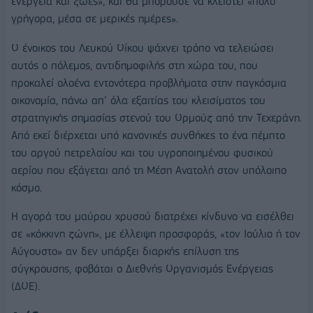
ενέργεια και ζωές», και θα μπορούσε να κλειστεί «πολύ
γρήγορα, μέσα σε μερικές ημέρες».
Ο ένοικος του Λευκού Οίκου ψάχνει τρόπο να τελειώσει
αυτός ο πόλεμος, αντιδημοφιλής στη χώρα του, που
προκαλεί ολοένα εντονότερα προβλήματα στην παγκόσμια
οικονομία, πάνω απ’ όλα εξαιτίας του κλεισίματος του
στρατηγικής σημασίας στενού του Ορμούζ από την Τεχεράνη.
Από εκεί διέρχεται υπό κανονικές συνθήκες το ένα πέμπτο
του αργού πετρελαίου και του υγροποιημένου φυσικού
αερίου που εξάγεται από τη Μέση Ανατολή στον υπόλοιπο
κόσμο.
Η αγορά του μαύρου χρυσού διατρέχει κίνδυνο να εισέλθει
σε «κόκκινη ζώνη», με έλλειψη προσφοράς, «τον Ιούλιο ή τον
Αύγουστο» αν δεν υπάρξει διαρκής επίλυση της
σύγκρουσης, φοβάται ο Διεθνής Οργανισμός Ενέργειας
(ΔΟΕ).