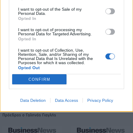
τζίρος- Στα 10 εκατ. ευρώ το
τίμημα για το 60% του
I want to opt-out of the Sale of my
Jackaroo
Personal Data.
Opted In
I want to opt-out of processing my
Personal Data for Targeted Advertising.
Όμιλος AKTOR: Εξαγοράζει το 75% των ΗΛΕΚΤΩΡ και THALIS –
Opted In
Στρατηγική συνεργασία με τη Motor Oil
I want to opt-out of Collection, Use,
Retention, Sale, and/or Sharing of my
Personal Data that Is Unrelated with the
Purposes for which it was collected.
TV: Η σκακιέρα της νέας σεζόν
Opted Out
ΔΕΗ: Ισχυρή ανάπτυξη στο α΄
εξάμηνο 2026 με
CONFIRM
προσαρμοσμένο EBITDA στα 1,2
δισ. ευρώ
Data Deletion
Data Access
Privacy Policy
IAB Hellas: Νέα Διοικούσα Επιτροπή και νέο Διοικητικό Συμβούλιο -
Πρόεδρος ο Γαληνός Γιαγλής