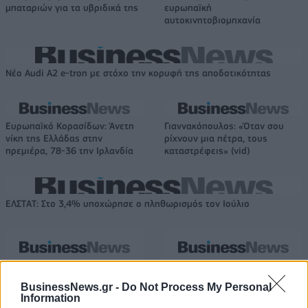
μπαταριών για τα υβριδικά της
ευρωπαϊκή
αυτοκινητοβιομηχανία
Νέο Audi A2 e-tron με στόχο την κορυφή της αποδοτικότητας
Ευρωπαϊκό Κορασίδων: Άνετη
Γιαννακόπουλος: «Όταν σου
νίκη της Ελλάδας στην
ρίχνουν μια πέτρα, τους
πρεμιέρα, 78-36 την Ιρλανδία
καταστρέφεις» (vid)
ΕΛΣΤΑΤ: Στο 3,4% υποχώρησε ο πληθωρισμός τον Ιούλιο
Χρηματοδότηση 8 εκατ. ευρώ
Metlen: Ρεκόρ EBITDA στο α'
σε 843 μέσα ενημέρωσης-
εξάμηνο, στα 550 εκατ. ευρώ –
BusinessNews.gr -
Do Not Process My Personal
Information
Ξεκίνησε το πενταετές
Καθαρά κέρδη 313 εκατ. ευρώ