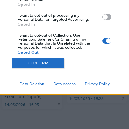
Opted In
I want to opt-out of processing my
Personal Data for Targeted Advertising.
Opted In
ΠΕΡΙΣΣΌΤΕΡΑ ΣΕ ΑΥΤΉ ΤΗΝ ΚΑΤΗΓΟΡΊΑ
I want to opt-out of Collection, Use,
Retention, Sale, and/or Sharing of my
Personal Data that Is Unrelated with the
Purposes for which it was collected.
Opted Out
CONFIRM
Η Τεχεράνη άρχισε να
Μάριο Ντράγκι: «Η Ευρώπη
Data Deletion
Data Access
Privacy Policy
επιτρέπει τη διέλευση
είναι πλέον μόνη απέναντι
κινεζικών πλοίων από τα
στις νέες απειλές»
Στενά του Ορμούζ
14/05/2026 - 18:28
14/05/2026 - 16:25