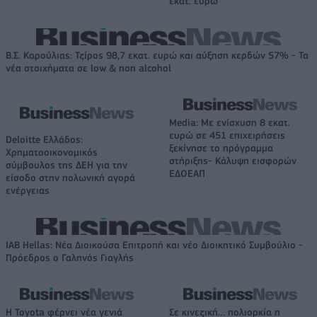
εκατ. ευρώ
Β.Σ. Καρούλιας: Τζίρος 98,7 εκατ. ευρώ και αύξηση κερδών 57% - Τα
νέα στοιχήματα σε low & non alcohol
Media: Με ενίσχυση 8 εκατ.
ευρώ σε 451 επιχειρήσεις
Deloitte Ελλάδος:
ξεκίνησε το πρόγραμμα
Χρηματοοικονομικός
στήριξης- Κάλυψη εισφορών
σύμβουλος της ΔΕΗ για την
ΕΔΟΕΑΠ
είσοδο στην πολωνική αγορά
ενέργειας
IAB Hellas: Νέα Διοικούσα Επιτροπή και νέο Διοικητικό Συμβούλιο -
Πρόεδρος ο Γαληνός Γιαγλής
Η Toyota φέρνει νέα γενιά
Σε κινεζική… πολιορκία η