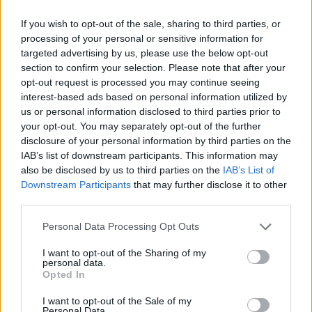
πρόγραμμα ενίσχυσης του
Τύπου
If you wish to opt-out of the sale, sharing to third parties, or
processing of your personal or sensitive information for
targeted advertising by us, please use the below opt-out
section to confirm your selection. Please note that after your
Η Chery επενδύει 75 εκατ. δολάρια στην KG Mobility
opt-out request is processed you may continue seeing
interest-based ads based on personal information utilized by
us or personal information disclosed to third parties prior to
Το FIAT 500 Hybrid τώρα από
Ατρόμητος και Novibet
your opt-out. You may separately opt-out of the further
18.990 ευρώ
συνεχίζουν μαζί: Ανανέωση της
disclosure of your personal information by third parties on the
συνεργασίας τους μέχρι το
IAB’s list of downstream participants. This information may
2028
also be disclosed by us to third parties on the
IAB’s List of
Downstream Participants
that may further disclose it to other
third parties.
18η συνεχόμενη χρονιά για τον ΟΤΕ στη διεθνή σειρά δεικτών
FTSE4Good
Personal Data Processing Opt Outs
I want to opt-out of the Sharing of my
personal data.
Opted In
Alpha Bank: Για πρώτη φορά το Αρχαίο Θέατρο Επιδαύρου άνοιξε τις
πύλες του σε όλους
I want to opt-out of the Sale of my
Personal Data.