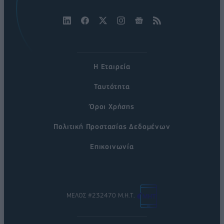
Η Εταιρεία
Ταυτότητα
Όροι Χρήσης
Πολιτική Προστασίας Δεδομένων
Επικοινωνία
ΜΕΛΟΣ #232470 Μ.Η.Τ.