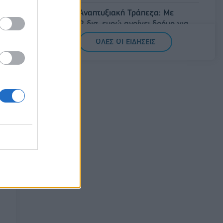
Ελληνική Αναπτυξιακή Τράπεζα: Με
«προίκα» 2 δισ. ευρώ ανοίγει δρόμο για
δάνεια έως 5 δισ. σε μικρομεσαίες
ΟΛΕΣ ΟΙ ΕΙΔΗΣΕΙΣ
08/08/2026 - 11:22
ΤΡΑΠΕΖΕΣ
5G παντού, 6G στον ορίζοντα: Πού
βρίσκεται η Ελλάδα στη μεγάλη
τεχνολογική μετάβαση
08/08/2026 - 10:54
ΤΕΧΝΟΛΟΓΙΑ