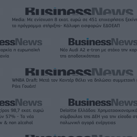
Media: Με ενίσχυση 8 εκατ. ευρώ σε 451 επιχειρήσεις ξεκίν
το πρόγραμμα στήριξης- Κάλυψη εισφορών ΕΔΟΕΑΠ
ιορκία η ευρωπαϊκή
Νέο Audi A2 e-tron με στόχο την κο
χανία
της αποδοτικότητας
WNBA Draft: Μετά τον Καντέρ θέλει να δηλώσει συμμετοχή 
Ρόις Γουάιτ!
ζίρος 98,7 εκατ. ευρώ
Deloitte Ελλάδος: Χρηματοοικονομικ
ών 57% - Τα νέα
σύμβουλος της ΔΕΗ για την είσοδο σ
w & non alcohol
πολωνική αγορά ενέργειας