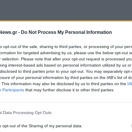
News.gr -
Do Not Process My Personal Information
to opt-out of the sale, sharing to third parties, or processing of your per
formation for targeted advertising by us, please use the below opt-out s
r selection. Please note that after your opt-out request is processed y
eing interest-based ads based on personal information utilized by us or
disclosed to third parties prior to your opt-out. You may separately opt-
losure of your personal information by third parties on the IAB’s list of
. This information may also be disclosed by us to third parties on the
IA
Participants
that may further disclose it to other third parties.
σικού Συμβουλίου Ασφαλείας, είπε ότι η Μόσχα
Ταλιμπάν, που περιλαμβάνει την ασφάλεια, το
στήριξη. Τις δηλώσεις αυτές τις έκανε σε συνάντηση
l Data Processing Opt Outs
νεργασίας της Σαγκάης (SCO), ο οποίος αριθμεί
o opt-out of the Sharing of my personal data.
 Ινδία, το Ιράν, το Πακιστάν και ένας αριθμός