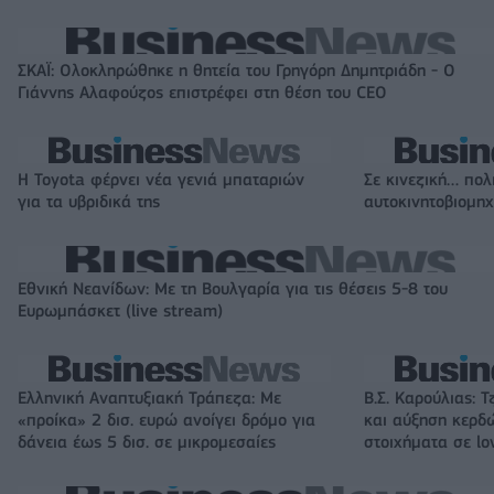
ΣΚΑΪ: Ολοκληρώθηκε η θητεία του Γρηγόρη Δημητριάδη - Ο
Γιάννης Αλαφούζος επιστρέφει στη θέση του CEO
Η Toyota φέρνει νέα γενιά μπαταριών
Σε κινεζική… πολ
για τα υβριδικά της
αυτοκινητοβιομη
Εθνική Νεανίδων: Με τη Βουλγαρία για τις θέσεις 5-8 του
Ευρωμπάσκετ (live stream)
Ελληνική Αναπτυξιακή Τράπεζα: Με
Β.Σ. Καρούλιας: Τ
«προίκα» 2 δισ. ευρώ ανοίγει δρόμο για
και αύξηση κερδ
δάνεια έως 5 δισ. σε μικρομεσαίες
στοιχήματα σε lo