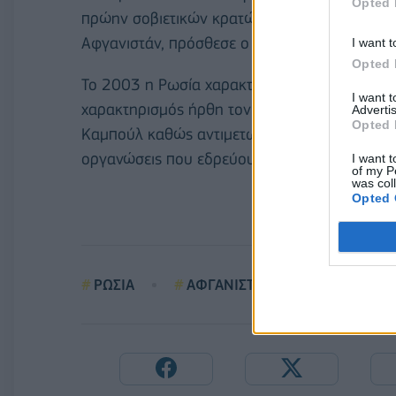
Opted 
πρώην σοβιετικών κρατών. Ο SCO θα πρέπει ν
Αφγανιστάν, πρόσθεσε ο Σοϊγκού.
I want t
Opted 
Το 2003 η Ρωσία χαρακτήρισε επίσημα τους 
I want 
χαρακτηρισμός ήρθη τον Απρίλιο του 2025. Η 
Advertis
Opted 
Καμπούλ καθώς αντιμετωπίζει μια μεγάλη απε
οργανώσεις που εδρεύουν σε διάφορες χώρες
I want t
of my P
was col
Opted 
ΡΩΣΙΑ
ΑΦΓΑΝΙΣΤΑΝ
ΣΥΜΜΑΧΙ