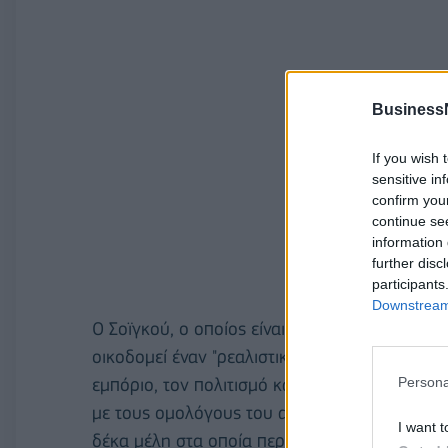
Business
If you wish 
sensitive in
confirm you
continue se
information 
further disc
participants
Downstream 
Ο Σοϊγκού, ο οποίος είναι γραμματέας του Ρω
οικοδομεί έναν "ρεαλιστικό διάλογο" με τους 
εμπόριο, τον πολιτισμό και την ανθρωπιστική 
Persona
με τους ομολόγους του από τον Οργανισμό Συ
I want t
δέκα μέλη στα οποία περιλαμβάνονται η Κίνα, η