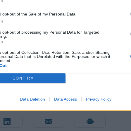
In
α αναβιώσει την ομάδα επαφής του με το
o opt-out of the Sale of my Personal Data.
In
Ταλιμπάν τρομοκρατική οργάνωση, αλλά αυτός ο
to opt-out of processing my Personal Data for Targeted
Ρωσία διακρίνει μια ανάγκη να συνεργαστεί με την
ing.
In
ιλή ασφαλείας από ισλαμιστικές ένοπλες
--από το Αφγανιστάν ως τη Μέση Ανατολή.
o opt-out of Collection, Use, Retention, Sale, and/or Sharing
ersonal Data that Is Unrelated with the Purposes for which it
lected.
Out
CONFIRM
Α
Data Deletion
Data Access
Privacy Policy