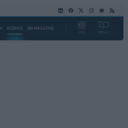
ΚΗ
ΚΟΣΜΟΣ
BN MAGAZINE
ΡΟΗ
ΜΕΝΟΥ