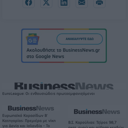
EuroLeague: Οι ενθουσιώδεις πρωτοεμφανιζόμενοι
Ευρωπαϊκό Κορασίδων Β'
Κατηγορίας: Πρεμιέρα με νίκη
Β.Σ. Καρούλιας: Τζίρος 98,7
για Δανία και Ισλανδία - Το
εκατ. ευρώ και αύξηση κερδών