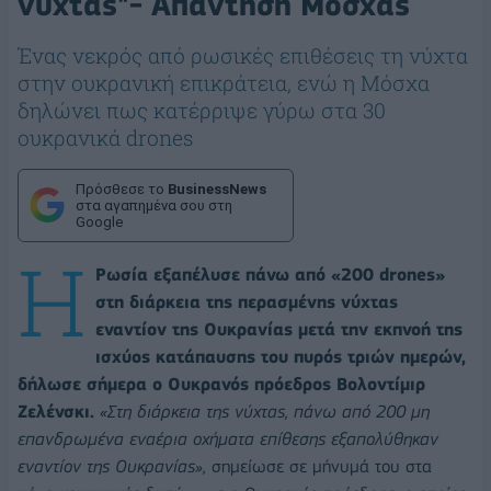
νύχτας"- Απάντηση Μόσχας
Ένας νεκρός από ρωσικές επιθέσεις τη νύχτα
στην ουκρανική επικράτεια, ενώ η Μόσχα
δηλώνει πως κατέρριψε γύρω στα 30
ουκρανικά drones
Πρόσθεσε το
BusinessNews
στα αγαπημένα σου στη
Google
Η
Ρωσία εξαπέλυσε πάνω από «200 drones»
στη διάρκεια της περασμένης νύχτας
εναντίον της Ουκρανίας μετά την εκπνοή της
ισχύος κατάπαυσης του πυρός τριών ημερών,
δήλωσε σήμερα ο Ουκρανός πρόεδρος Βολοντίμιρ
Ζελένσκι.
«Στη διάρκεια της νύχτας, πάνω από 200 μη
επανδρωμένα εναέρια οχήματα επίθεσης εξαπολύθηκαν
εναντίον της Ουκρανίας»,
σημείωσε σε μήνυμά του στα