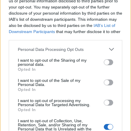
us or personal information disclosed to third parties prior to
Viohalco: Αυξημένος κατά 14%
ΥΠΕΘΟΟ: Νέες επενδύσεις 1
your opt-out. You may separately opt-out of the further
ο τζίρος στο α' εξάμηνο, στα 4,3
δισ. ευρώ ως το 2028 για την
disclosure of your personal information by third parties on the
δισ. ευρώ – Στα 446 εκατ. ευρώ
Ενέργεια
IAB’s list of downstream participants. This information may
τα EBITDA
also be disclosed by us to third parties on the
IAB’s List of
Downstream Participants
that may further disclose it to other
third parties.
Η συμφωνία Arval-Athlon αναδιαμορφώνει την αγορά leasing
Personal Data Processing Opt Outs
I want to opt-out of the Sharing of my
personal data.
VW: Η δύσκολη εξίσωση της
18η συνεχόμενη χρονιά για τον
Opted In
αναδιάρθρωσης
ΟΤΕ στη διεθνή σειρά δεικτών
FTSE4Good
I want to opt-out of the Sale of my
Personal Data.
Opted In
Alpha Bank: Για πρώτη φορά το Αρχαίο Θέατρο Επιδαύρου άνοιξε τις
I want to opt-out of processing my
πύλες του σε όλους
Personal Data for Targeted Advertising.
Opted In
I want to opt-out of Collection, Use,
Retention, Sale, and/or Sharing of my
ESG Report 2025: Πώς η ΑΒ Βασιλόπουλος μετατρέπει τη
Personal Data that Is Unrelated with the