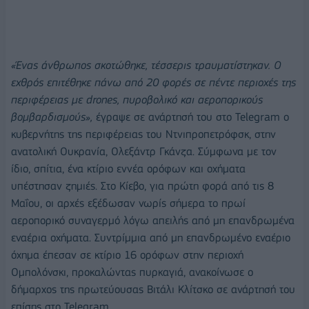
«Ένας άνθρωπος σκοτώθηκε, τέσσερις τραυματίστηκαν. Ο
εχθρός επιτέθηκε πάνω από 20 φορές σε πέντε περιοχές της
περιφέρειας με drones, πυροβολικό και αεροπορικούς
βομβαρδισμούς»,
έγραψε σε ανάρτησή του στο Telegram ο
κυβερνήτης της περιφέρειας του Ντνιπροπετρόφσκ, στην
ανατολική Ουκρανία, Ολεξάντρ Γκάνζα. Σύμφωνα με τον
ίδιο, σπίτια, ένα κτίριο εννέα ορόφων και οχήματα
υπέστησαν ζημιές. Στο Κίεβο, για πρώτη φορά από τις 8
Μαΐου, οι αρχές εξέδωσαν νωρίς σήμερα το πρωί
αεροπορικό συναγερμό λόγω απειλής από μη επανδρωμένα
εναέρια οχήματα. Συντρίμμια από μη επανδρωμένο εναέριο
όχημα έπεσαν σε κτίριο 16 ορόφων στην περιοχή
Ομπολόνσκι, προκαλώντας πυρκαγιά, ανακοίνωσε ο
δήμαρχος της πρωτεύουσας Βιτάλι Κλίτσκο σε ανάρτησή του
επίσης στο Telegram.