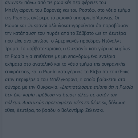
άμυνας»
πάνω από τις ρωσικές περιφέρειες του
Μπέλγκοροντ, του Βορονέζ και του Ροστόφ, στο νότιο τμήμα
της Ρωσίας, ανέφερε το ρωσικό υπουργείο Άμυνας. Οι
Ρώσοι και Ουκρανοί αλληλοκατηγορούνται ότι παραβίασαν
την κατάπαυση του πυρός από το Σάββατο ως τη Δευτέρα
που είχε ανακοινώσει ο Αμερικανός πρόεδρος Ντόναλντ
Τραμπ. Το σαββατοκύριακο, η Ουκρανία κατηγόρησε κυρίως
τη Ρωσία για επιθέσεις με μη επανδρωμένα εναέρια
οχήματα στο ανατολικό και το νότιο τμήμα της ουκρανικής
επικράτειας, και η Ρωσία κατηγόρησε το Κίεβο ότι επιτέθηκε
στην περιφέρεια του Μπέλγκοροντ, η οποία βρίσκεται στα
σύνορα με την Ουκρανία.
«Διαπιστώσαμε επίσης ότι η Ρωσία
δεν έχει καμία πρόθεση να δώσει τέλος σε αυτόν τον
πόλεμο. Δυστυχώς προετοιμάζει νέες επιθέσεις»
, δήλωσε
χθες, Δευτέρα, το βράδυ ο Βολοντίμιρ Ζελένσκι.