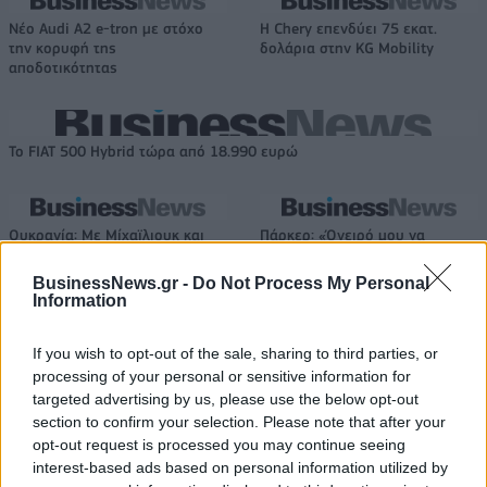
Νέο Audi A2 e-tron με στόχο
Η Chery επενδύει 75 εκατ.
την κορυφή της
δολάρια στην KG Mobility
αποδοτικότητας
Το FIAT 500 Hybrid τώρα από 18.990 ευρώ
Ουκρανία: Με Μίχαϊλιουκ και
Πάρκερ: «Όνειρό μου να
Λεν κόντρα στην Ελλάδα
κατακτήσω το ΝΒΑ Europe με τη
Βιλερμπάν» - Η διευκρινιστική
BusinessNews.gr -
Do Not Process My Personal
ανάρτηση που έκανε
Information
If you wish to opt-out of the sale, sharing to third parties, or
processing of your personal or sensitive information for
HELLENiQ ENERGY: Κέρδη 393 εκατ. ευρώ στο α' εξάμηνο – Στα 734
εκατ. ευρώ τα EBITDA
targeted advertising by us, please use the below opt-out
section to confirm your selection. Please note that after your
opt-out request is processed you may continue seeing
interest-based ads based on personal information utilized by