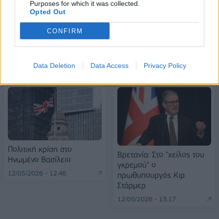
βιωσιμότητα σε καθημερινή πράξη
Purposes for which it was collected.
Opted Out
CONFIRM
ΠΕΡΙΣΣΌΤΕΡΑ ΣΕ ΑΥΤΉ ΤΗΝ ΚΑΤΗΓΟΡΊΑ
Data Deletion
Data Access
Privacy Policy
Πολιτική κρίση στο
Βρετανία: Στο "χείλος του
Ηνωμένο Βασίλειο
γκρεμού" ο
12/05/2026 - 12:46
πρωθυπουργός Κιρ
Στάρμερ
12/05/2026 - 13:17