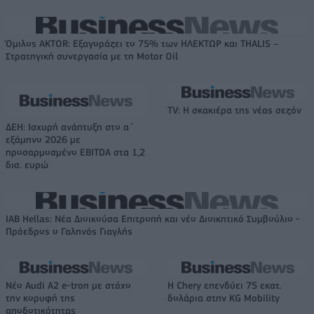
Όμιλος AKTOR: Εξαγοράζει το 75% των ΗΛΕΚΤΩΡ και THALIS –
Στρατηγική συνεργασία με τη Motor Oil
TV: Η σκακιέρα της νέας σεζόν
ΔΕΗ: Ισχυρή ανάπτυξη στο α΄
εξάμηνο 2026 με
προσαρμοσμένο EBITDA στα 1,2
δισ. ευρώ
IAB Hellas: Νέα Διοικούσα Επιτροπή και νέο Διοικητικό Συμβούλιο -
Πρόεδρος ο Γαληνός Γιαγλής
Νέο Audi A2 e-tron με στόχο
Η Chery επενδύει 75 εκατ.
την κορυφή της
δολάρια στην KG Mobility
αποδοτικότητας