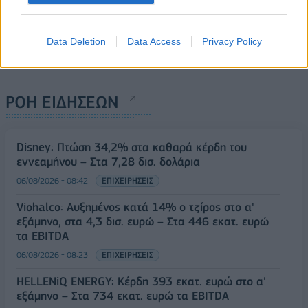
Data Deletion
Data Access
Privacy Policy
ΡΟΗ ΕΙΔΗΣΕΩΝ
Disney: Πτώση 34,2% στα καθαρά κέρδη του
εννεαμήνου – Στα 7,28 δισ. δολάρια
06/08/2026 - 08:42
ΕΠΙΧΕΙΡΗΣΕΙΣ
Viohalco: Αυξημένος κατά 14% ο τζίρος στο α'
εξάμηνο, στα 4,3 δισ. ευρώ – Στα 446 εκατ. ευρώ
τα EBITDA
06/08/2026 - 08:23
ΕΠΙΧΕΙΡΗΣΕΙΣ
HELLENiQ ENERGY: Κέρδη 393 εκατ. ευρώ στο α'
εξάμηνο – Στα 734 εκατ. ευρώ τα EBITDA