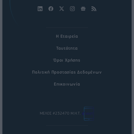
Η Εταιρεία
Ταυτότητα
Όροι Χρήσης
Πολιτική Προστασίας Δεδομένων
Επικοινωνία
ΜΕΛΟΣ #232470 Μ.Η.Τ.