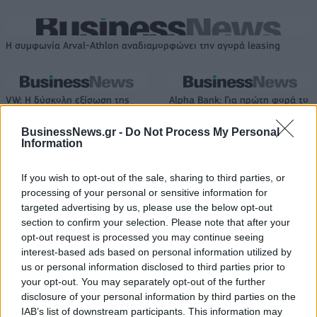
Η συμφωνία Arval-Athlon αναδιαμορφώνει την αγορά leasing
VW: Η δύσκολη εξίσωση της
Alpha Bank: Για πρώτη φορά το
αναδιάρθρωσης
Αρχαίο Θέατρο Επιδαύρου
άνοιξε τις πύλες του σε όλους
BusinessNews.gr -
Do Not Process My Personal
Information
If you wish to opt-out of the sale, sharing to third parties, or
ESG Report 2025: Πώς η ΑΒ Βασιλόπουλος μετατρέπει τη
processing of your personal or sensitive information for
βιωσιμότητα σε καθημερινή πράξη
targeted advertising by us, please use the below opt-out
section to confirm your selection. Please note that after your
opt-out request is processed you may continue seeing
Stoiximan: «Πού ήσουν;» στις μεγάλες στιγμές του Ολυμπιακού
interest-based ads based on personal information utilized by
us or personal information disclosed to third parties prior to
your opt-out. You may separately opt-out of the further
disclosure of your personal information by third parties on the
IAB’s list of downstream participants. This information may