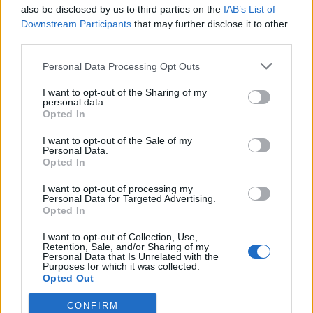
also be disclosed by us to third parties on the
IAB’s List of
ΠΕΡΙΣΣΌΤΕΡΑ ΣΕ ΑΥΤΉ ΤΗΝ ΚΑΤΗΓΟΡΊΑ
Downstream Participants
that may further disclose it to other
third parties.
Personal Data Processing Opt Outs
I want to opt-out of the Sharing of my
personal data.
Opted In
I want to opt-out of the Sale of my
Ισραήλ: Η Γαλλία μας
ΕΕ: Η κρίση στη Μέση
Personal Data.
"πρόδωσε"
Ανατολή δεν δικαιολογεί
Opted In
έκτακτα μέτρα στον
08/05/2026 - 15:44
I want to opt-out of processing my
τουριστικό κλάδο
Personal Data for Targeted Advertising.
Opted In
08/05/2026 - 16:17
I want to opt-out of Collection, Use,
Retention, Sale, and/or Sharing of my
Personal Data that Is Unrelated with the
Purposes for which it was collected.
Opted Out
CONFIRM