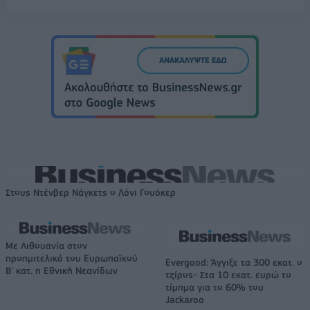
Στους Ντένβερ Νάγκετς ο Λόνι Γουόκερ
Με Λιθουανία στον
προημιτελικό του Ευρωπαϊκού
Evergood: Άγγιξε τα 300 εκατ. ο
Β' κατ. η Εθνική Νεανίδων
τζίρος- Στα 10 εκατ. ευρώ το
τίμημα για το 60% του
Jackaroo