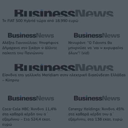
Το FIAT 500 Hybrid τώρα από 18.990 ευρώ
Αλέξης Γιαννούλιας: Υποψήφιος
Ντουράντ: "Ο Γιάννης θα
Δήμαρχος στο Σικάγο ο άλλοτε
μπορούσε να 'ναι ο κορυφαίος
παίκτης του Πανιώνιου
όλων"! (vid)
Είσοδος της γαλλικής Meridiam στην ηλεκτρική διασύνδεση Ελλάδας
– Κύπρου
Coca-Cola HBC: Άνοδος 11,4%
Cenergy Holdings: Άνοδος 45%
στα καθαρά κέρδη του α΄
στα καθαρά κέρδη του α΄
εξαμήνου – Στα 524,4 εκατ.
εξαμήνου, στα 138 εκατ. ευρώ
ευρώ