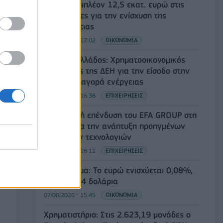
ΥΠΑΑΤ: Επιπλέον 12,5 εκατ. ευρώ στις
Περιφέρειες για την ενίσχυση της
βιοασφάλειας
07/08/2026 - 17:02
ΟΙΚΟΝΟΜΙΑ
Deloitte Ελλάδος: Χρηματοοικονομικός
σύμβουλος της ΔΕΗ για την είσοδο στην
πολωνική αγορά ενέργειας
07/08/2026 - 16:38
ΕΠΙΧΕΙΡΗΣΕΙΣ
Στρατηγική επένδυση του EFA GROUP στη
Fractal για την ανάπτυξη προηγμένων
αμυντικών τεχνολογιών
07/08/2026 - 16:11
ΕΠΙΧΕΙΡΗΣΕΙΣ
Συνάλλαγμα: Το ευρώ ενισχύεται 0,08%,
στα 1,1534 δολάρια
07/08/2026 - 15:45
ΟΙΚΟΝΟΜΙΑ
Χρηματιστήριο: Στις 2.623,19 μονάδες ο