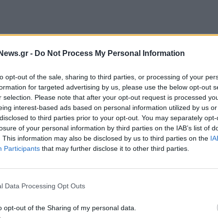
εωρολόγοι αναφέρονται με τον όρο «ατμοσφαιρικό
News.gr -
Do Not Process My Personal Information
υς τροπικούς που αναμένεται να διασχίσει την
ονται ισχυρές βροχοπτώσεις, χιονοπτώσεις και
to opt-out of the sale, sharing to third parties, or processing of your per
formation for targeted advertising by us, please use the below opt-out s
r selection. Please note that after your opt-out request is processed y
μύρες», τόνισε η αμερικανική μετεωρολογική
eing interest-based ads based on personal information utilized by us or
disclosed to third parties prior to your opt-out. You may separately opt-
δελτίο ακραίων καιρικών φαινομένων χθες,
losure of your personal information by third parties on the IAB’s list of
τική και δημόσια περιουσία, «βρίσκονται σε σοβαρό
. This information may also be disclosed by us to third parties on the
IA
Participants
that may further disclose it to other third parties.
ονταν κατακρημνίσεις που υπό κανονικές συνθήκες
ίπεδο συναγερμού ως το πρωί σήμερα (τοπική ώρα).
l Data Processing Opt Outs
o opt-out of the Sharing of my personal data.