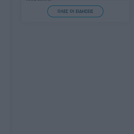
υποκλοπών
07/08/2026 - 14:11
ΕΛΛΑΔΑ
ΟΛΕΣ ΟΙ ΕΙΔΗΣΕΙΣ
Σαουδική Αραβία, Τουρκία και Πακιστάν
υπογράφουν κοινή αμυντική συμφωνία
07/08/2026 - 13:47
ΚΟΣΜΟΣ