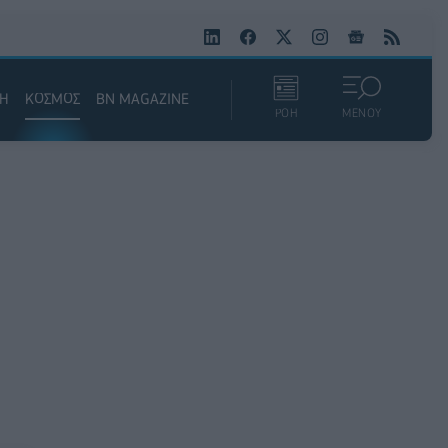
ΚΗ
ΚΟΣΜΟΣ
BN MAGAZINE
ΡΟΗ
ΜΕΝΟΥ