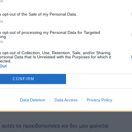
In
o opt-out of the Sale of my Personal Data.
In
to opt-out of processing my Personal Data for Targeted
ing.
In
o opt-out of Collection, Use, Retention, Sale, and/or Sharing
ersonal Data that Is Unrelated with the Purposes for which it
lected.
Out
CONFIRM
σω X ότι κήρυξε κατάσταση έκτακτης ανάγκης στην
 κυρίως στο νότιο τμήμα της πολιτείας του.
Data Deletion
Data Access
Privacy Policy
ν έκαναν τις τελευταίες χριστουγεννιάτικες αγορές
αυτές τις προειδοποιήσεις και δεν μου φαίνεται