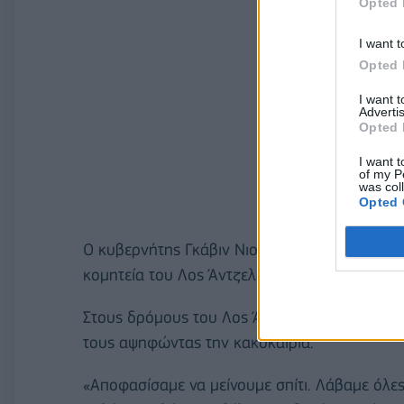
Opted 
I want t
Opted 
I want 
Advertis
Opted 
I want t
of my P
was col
Opted 
Ο κυβερνήτης Γκάβιν Νιούσομ ανακοίνωσε μέ
κομητεία του Λος Άντζελες και σε άλλες πέντε,
Στους δρόμους του Λος Άντζελες, όσοι άργησα
τους αψηφώντας την κακοκαιρία.
«Αποφασίσαμε να μείνουμε σπίτι. Λάβαμε όλες 