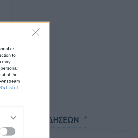
sonal or
ection to
ou may
 personal
out of the
 downstream
B’s List of
ΡΟΗ ΕΙΔΗΣΕΩΝ