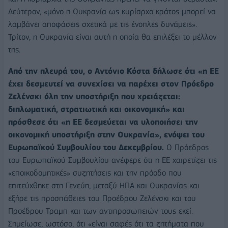
Δεύτερον, «μόνο η Ουκρανία ως κυρίαρχο κράτος μπορεί να
λαμβάνει αποφάσεις σχετικά με τις ένοπλες δυνάμεις».
Τρίτον, η Ουκρανία είναι αυτή η οποία θα επιλέξει το μέλλον
της.
Από την πλευρά του, ο Αντόνιο Κόστα δήλωσε ότι «η ΕΕ
έχει δεσμευτεί να συνεχίσει να παρέχει στον Πρόεδρο
Ζελένσκι όλη την υποστήριξη που χρειάζεται:
διπλωματική, στρατιωτική και οικονομική» και
πρόσθεσε ότι «η ΕΕ δεσμεύεται να υλοποιήσει την
οικονομική υποστήριξη στην Ουκρανία», ενόψει του
Ευρωπαϊκού Συμβουλίου του Δεκεμβρίου.
Ο Πρόεδρος
του Ευρωπαϊκού Συμβουλίου ανέφερε ότι η ΕΕ χαιρετίζει τις
«εποικοδομητικές» συζητήσεις και την πρόοδο που
επιτεύχθηκε στη Γενεύη, μεταξύ ΗΠΑ και Ουκρανίας και
εξήρε τις προσπάθειες του Προέδρου Ζελένσκι και του
Προέδρου Τραμπ και των αντιπροσωπειών τους εκεί.
Σημείωσε, ωστόσο, ότι «είναι σαφές ότι τα ζητήματα που