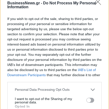
Τύπου
BusinessNews.gr -
Do Not Process My Personal
Information
If you wish to opt-out of the sale, sharing to third parties, or
Η Chery επενδύει 75 εκατ. δολάρια στην KG Mobility
processing of your personal or sensitive information for
targeted advertising by us, please use the below opt-out
section to confirm your selection. Please note that after your
opt-out request is processed you may continue seeing
Το FIAT 500 Hybrid τώρα από
Ατρόμητος και Novibet
18.990 ευρώ
συνεχίζουν μαζί: Ανανέωση της
interest-based ads based on personal information utilized by
συνεργασίας τους μέχρι το
us or personal information disclosed to third parties prior to
2028
your opt-out. You may separately opt-out of the further
disclosure of your personal information by third parties on the
IAB’s list of downstream participants. This information may
also be disclosed by us to third parties on the
IAB’s List of
18η συνεχόμενη χρονιά για τον ΟΤΕ στη διεθνή σειρά δεικτών
Downstream Participants
that may further disclose it to other
FTSE4Good
third parties.
Personal Data Processing Opt Outs
Alpha Bank: Για πρώτη φορά το Αρχαίο Θέατρο Επιδαύρου άνοιξε τις
πύλες του σε όλους
I want to opt-out of the Sharing of my
personal data.
Opted In