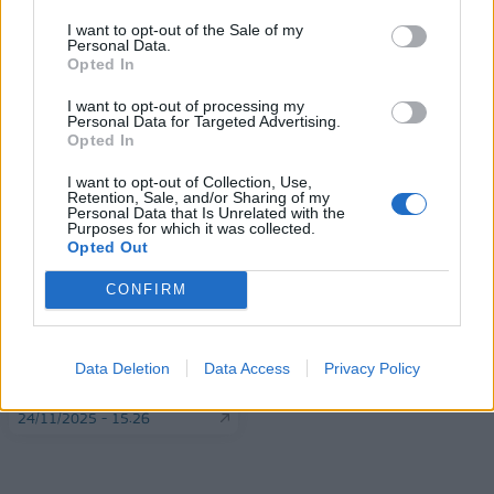
I want to opt-out of the Sale of my
Personal Data.
Opted In
ΠΕΡΙΣΣΌΤΕΡΑ ΣΕ ΑΥΤΉ ΤΗΝ ΚΑΤΗΓΟΡΊΑ
I want to opt-out of processing my
Personal Data for Targeted Advertising.
Opted In
I want to opt-out of Collection, Use,
Retention, Sale, and/or Sharing of my
Personal Data that Is Unrelated with the
Purposes for which it was collected.
Opted Out
CONFIRM
COP30-ΟΗΕ: Επικρίνει τα
Γερμανία: Σημεία της
«αδύναμα» αποτελέσματα
ευρωπαϊκής αντιπρότασης
και τη «μοιραία αδράνεια»
για την Ουκρανία
των ηγετών για την
Data Deletion
Data Access
Privacy Policy
24/11/2025 - 15:43
κλιματική αλλαγή
24/11/2025 - 15:26