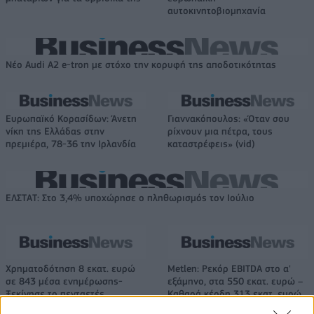
αυτοκινητοβιομηχανία
Νέο Audi A2 e-tron με στόχο την κορυφή της αποδοτικότητας
Ευρωπαϊκό Κορασίδων: Άνετη
Γιαννακόπουλος: «Όταν σου
νίκη της Ελλάδας στην
ρίχνουν μια πέτρα, τους
πρεμιέρα, 78-36 την Ιρλανδία
καταστρέφεις» (vid)
ΕΛΣΤΑΤ: Στο 3,4% υποχώρησε ο πληθωρισμός τον Ιούλιο
Χρηματοδότηση 8 εκατ. ευρώ
Metlen: Ρεκόρ EBITDA στο α'
σε 843 μέσα ενημέρωσης-
εξάμηνο, στα 550 εκατ. ευρώ –
Ξεκίνησε το πενταετές
Καθαρά κέρδη 313 εκατ. ευρώ
πρόγραμμα ενίσχυσης του