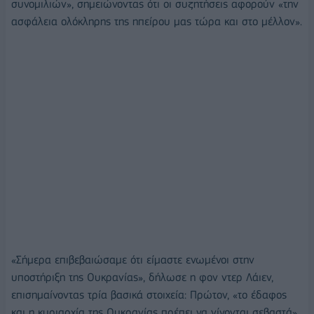
συνομιλιών», σημειώνοντας ότι οι συζητήσεις αφορούν «την
ασφάλεια ολόκληρης της ηπείρου μας τώρα και στο μέλλον».
«Σήμερα επιβεβαιώσαμε ότι είμαστε ενωμένοι στην
υποστήριξη της Ουκρανίας», δήλωσε η φον ντερ Λάιεν,
επισημαίνοντας τρία βασικά στοιχεία: Πρώτον, «το έδαφος
και η κυριαρχία της Ουκρανίας πρέπει να γίνονται σεβαστά».