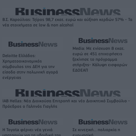
Β.Σ. Καρούλιας: Τζίρος 98,7 εκατ. ευρώ και αύξηση κερδών 57% - Τα
νέα στοιχήματα σε low & non alcohol
Media: Με ενίσχυση 8 εκατ.
ευρώ σε 451 επιχειρήσεις
Deloitte Ελλάδος:
ξεκίνησε το πρόγραμμα
Χρηματοοικονομικός
στήριξης- Κάλυψη εισφορών
σύμβουλος της ΔΕΗ για την
ΕΔΟΕΑΠ
είσοδο στην πολωνική αγορά
ενέργειας
IAB Hellas: Νέα Διοικούσα Επιτροπή και νέο Διοικητικό Συμβούλιο -
Πρόεδρος ο Γαληνός Γιαγλής
Η Toyota φέρνει νέα γενιά
Σε κινεζική… πολιορκία η
μπαταριών για τα υβριδικά της
ευρωπαϊκή