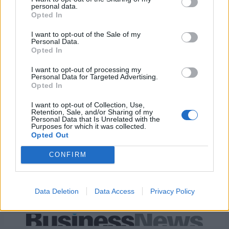
personal data.
Ειδικό Χωροταξικό Πλαίσιο για
HELLENiQ ENERGY: Κέρδη 393
Opted In
τον Τουρισμό: Στρατηγικό
εκατ. ευρώ στο α' εξάμηνο –
εργαλείο για βιώσιμη
Στα 734 εκατ. ευρώ τα EBITDA
I want to opt-out of the Sale of my
τουριστική ανάπτυξη
Personal Data.
Opted In
I want to opt-out of processing my
Personal Data for Targeted Advertising.
Η Chery επενδύει 75 εκατ. δολάρια στην KG Mobility
Opted In
I want to opt-out of Collection, Use,
Retention, Sale, and/or Sharing of my
Το FIAT 500 Hybrid τώρα από
Ατρόμητος και Novibet
Personal Data that Is Unrelated with the
Purposes for which it was collected.
18.990 ευρώ
συνεχίζουν μαζί: Ανανέωση της
Opted Out
συνεργασίας τους μέχρι το
2028
CONFIRM
18η συνεχόμενη χρονιά για τον ΟΤΕ στη διεθνή σειρά δεικτών
Data Deletion
Data Access
Privacy Policy
FTSE4Good