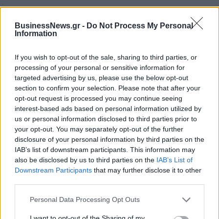
Η Toyota φέρνει νέα γενιά
Σε κινεζική… πολιορκία η
BusinessNews.gr -
Do Not Process My Personal
μπαταριών για τα υβριδικά της
ευρωπαϊκή
Information
αυτοκινητοβιομηχανία
If you wish to opt-out of the sale, sharing to third parties, or
processing of your personal or sensitive information for
targeted advertising by us, please use the below opt-out
Νέο Audi A2 e-tron με στόχο την κορυφή της αποδοτικότητας
section to confirm your selection. Please note that after your
opt-out request is processed you may continue seeing
interest-based ads based on personal information utilized by
Platon BC: «Στόχος μας στις
Για την πρόκριση στις "4" οι
us or personal information disclosed to third parties prior to
ακαδημίες να εξελίσσονται οι
Νεάνιδες απόψε κόντρα στη
your opt-out. You may separately opt-out of the further
παίκτες»
Λιθουανία (live stream)
disclosure of your personal information by third parties on the
IAB’s list of downstream participants. This information may
also be disclosed by us to third parties on the
IAB’s List of
Downstream Participants
that may further disclose it to other
Χρηματοδότηση 8 εκατ. ευρώ σε 843 μέσα ενημέρωσης- Ξεκίνησε
το πενταετές πρόγραμμα ενίσχυσης του Τύπου
third parties.
Personal Data Processing Opt Outs
I want to opt-out of the Sharing of my