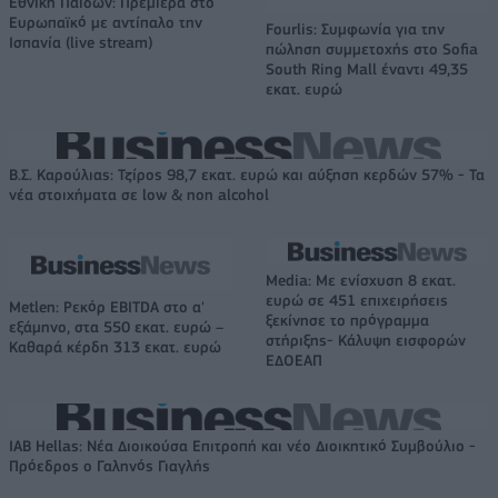
Εθνική Παίδων: Πρεμιέρα στο
Ευρωπαϊκό με αντίπαλο την
Fourlis: Συμφωνία για την
Ισπανία (live stream)
πώληση συμμετοχής στο Sofia
South Ring Mall έναντι 49,35
εκατ. ευρώ
Β.Σ. Καρούλιας: Τζίρος 98,7 εκατ. ευρώ και αύξηση κερδών 57% - Τα
νέα στοιχήματα σε low & non alcohol
Media: Με ενίσχυση 8 εκατ.
ευρώ σε 451 επιχειρήσεις
Metlen: Ρεκόρ EBITDA στο α'
ξεκίνησε το πρόγραμμα
εξάμηνο, στα 550 εκατ. ευρώ –
στήριξης- Κάλυψη εισφορών
Καθαρά κέρδη 313 εκατ. ευρώ
ΕΔΟΕΑΠ
IAB Hellas: Νέα Διοικούσα Επιτροπή και νέο Διοικητικό Συμβούλιο -
Πρόεδρος ο Γαληνός Γιαγλής