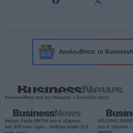
Ανακοινώθηκε από την Ντουμπάι ο Σενγκέλια (pics)
Metlen: Ρεκόρ EBITDA στο α' εξάμηνο,
HELLENiQ ENERGY
στα 550 εκατ. ευρώ – Καθαρά κέρδη 313
στο α' εξάμηνο –
εκατ. ευρώ
EBITDA