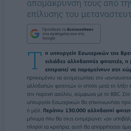
απομάκρυνση τους από την
επίλυσης του μεταναστευ
Πρόσθεσε το
BusinessNews
στα αγαπημένα σου στη
Google
Τ
ο υπουργείο Εσωτερικών της Βρετ
χιλιάδες αλλοδαπούς φοιτητές, η 
επιτραπεί να παραμείνουν στη χώ
προκειμένου να αντιμετωπίσει την «ανησυχητ
αλλοδαπών φοιτητών οι οποίοι μετά τη λήξη τ
την παροχή ασύλου, σύμφωνα με το BBC. Στο π
υπουργείο Εσωτερικών θα επικοινωνήσει πρ
ή μέιλ.
Περίπου 130.000 αλλοδαποί φοιτητέ
μήνυμα που θα τους ενημερώνει: «αν υποβάλλ
πληροί τα κριτήρια, αυτή θα απορρίπτεται άμε