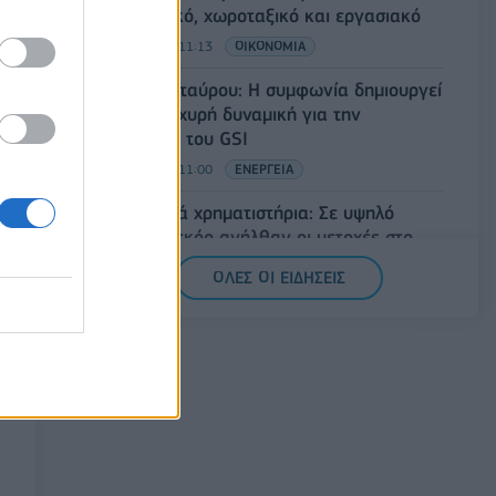
φορολογικό, χωροταξικό και εργασιακό
06/08/2026 - 11:13
ΟΙΚΟΝΟΜΙΑ
Στ. Παπασταύρου: Η συμφωνία δημιουργεί
νέα και ισχυρή δυναμική για την
υλοποίηση του GSI
06/08/2026 - 11:00
ΕΝΕΡΓΕΙΑ
Ευρωπαϊκά χρηματιστήρια: Σε υψηλό
επίπεδο ρεκόρ ανήλθαν οι μετοχές στο
ξεκίνημα των συναλλαγών
ΟΛΕΣ ΟΙ ΕΙΔΗΣΕΙΣ
06/08/2026 - 10:50
ΟΙΚΟΝΟΜΙΑ
Ρωσία: Η Μόσχα δηλώνει ότι κατέρριψε
605 ουκρανικά drones τη νύχτα -
Ελαφρές ζημιές σε αποθήκη της
Wildberries
06/08/2026 - 10:30
ΚΟΣΜΟΣ