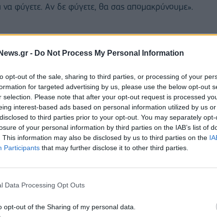
ι να φύγετε. Αν δε φύγετε, θα σας απομακρύνουμε».
News.gr -
Do Not Process My Personal Information
to opt-out of the sale, sharing to third parties, or processing of your per
formation for targeted advertising by us, please use the below opt-out s
r selection. Please note that after your opt-out request is processed y
eing interest-based ads based on personal information utilized by us or
disclosed to third parties prior to your opt-out. You may separately opt-
losure of your personal information by third parties on the IAB’s list of
. This information may also be disclosed by us to third parties on the
IA
Participants
that may further disclose it to other third parties.
 μέτρο που ανακοινώνει η κυβέρνηση της Βρετανίας
l Data Processing Opt Outs
σει τη μετανάστευση. Εξάλλου
η Βρετανίδα
άλυψε ότι αργότερα μέσα στον Σεπτέμβριο θα
o opt-out of the Sharing of my personal data.
αλλία μεταναστών που φτάνουν στη χώρα με