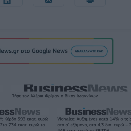
Πήρε τον Αλέρικ Φρίμαν ο Βίκος Ιωαννίνων
: Κέρδη 393 εκατ. ευρώ
Viohalco: Αυξημένος κατά 14% ο τζί
 Στα 734 εκατ. ευρώ τα
στο α' εξάμηνο, στα 4,3 δισ. ευρώ – 
446 εκατ. ευρώ τα EBITDA