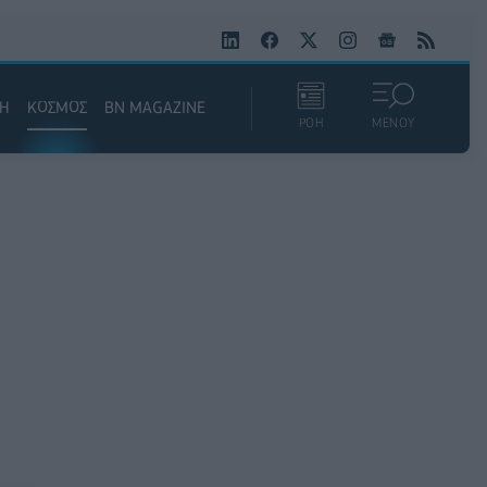
ΚΗ
ΚΟΣΜΟΣ
BN MAGAZINE
ΡΟΗ
ΜΕΝΟΥ