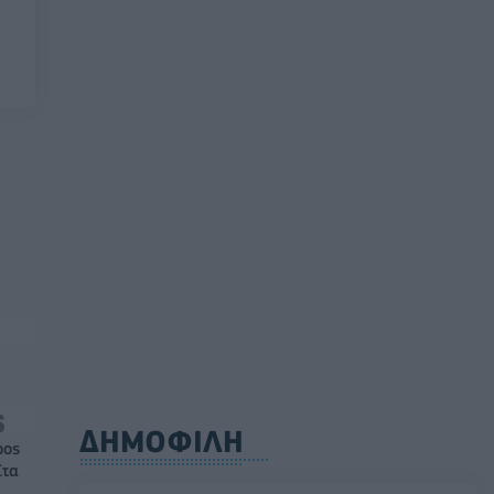
ΔΗΜΟΦΙΛΗ
ρος
Στα