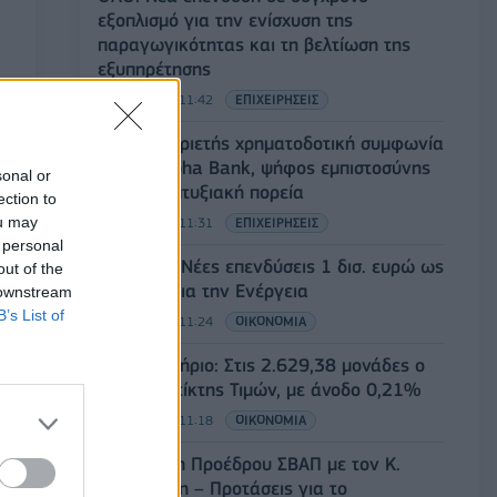
εξοπλισμό για την ενίσχυση της
παραγωγικότητας και τη βελτίωση της
εξυπηρέτησης
06/08/2026 - 11:42
ΕΠΙΧΕΙΡΗΣΕΙΣ
Novibet: Τριετής χρηματοδοτική συμφωνία
με την Alpha Bank, ψήφος εμπιστοσύνης
sonal or
στην αναπτυξιακή πορεία
ection to
ou may
06/08/2026 - 11:31
ΕΠΙΧΕΙΡΗΣΕΙΣ
 personal
ΥΠΕΘΟΟ: Νέες επενδύσεις 1 δισ. ευρώ ως
out of the
το 2028 για την Ενέργεια
 downstream
B’s List of
06/08/2026 - 11:24
ΟΙΚΟΝΟΜΙΑ
Χρηματιστήριο: Στις 2.629,38 μονάδες ο
Γενικός Δείκτης Τιμών, με άνοδο 0,21%
06/08/2026 - 11:18
ΟΙΚΟΝΟΜΙΑ
Συνάντηση Προέδρου ΣΒΑΠ με τον Κ.
Χατζηδάκη – Προτάσεις για το