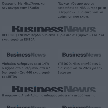
Ουκρανία: Με Μίχαϊλιουκ και
Πάρκερ: «Όνειρό μου να
Λεν κόντρα στην Ελλάδα
κατακτήσω το ΝΒΑ Europe με τη
Βιλερμπάν» - Η διευκρινιστική
ανάρτηση που έκανε
HELLENiQ ENERGY: Κέρδη 393 εκατ. ευρώ στο α' εξάμηνο – Στα 734
εκατ. ευρώ τα EBITDA
Viohalco: Αυξημένος κατά 14%
ΥΠΕΘΟΟ: Νέες επενδύσεις 1
ο τζίρος στο α' εξάμηνο, στα 4,3
δισ. ευρώ ως το 2028 για την
δισ. ευρώ – Στα 446 εκατ. ευρώ
Ενέργεια
τα EBITDA
Η συμφωνία Arval-Athlon αναδιαμορφώνει την αγορά leasing