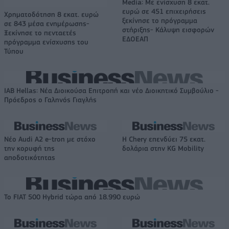
Media: Με ενίσχυση 8 εκατ.
ευρώ σε 451 επιχειρήσεις
Χρηματοδότηση 8 εκατ. ευρώ
ξεκίνησε το πρόγραμμα
σε 843 μέσα ενημέρωσης-
στήριξης- Κάλυψη εισφορών
Ξεκίνησε το πενταετές
ΕΔΟΕΑΠ
πρόγραμμα ενίσχυσης του
Τύπου
IAB Hellas: Νέα Διοικούσα Επιτροπή και νέο Διοικητικό Συμβούλιο -
Πρόεδρος ο Γαληνός Γιαγλής
Νέο Audi A2 e-tron με στόχο
Η Chery επενδύει 75 εκατ.
την κορυφή της
δολάρια στην KG Mobility
αποδοτικότητας
Το FIAT 500 Hybrid τώρα από 18.990 ευρώ