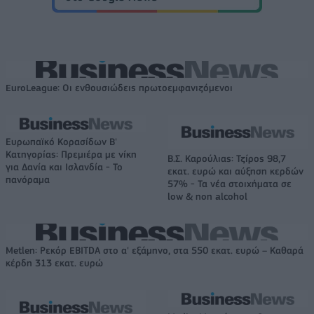
EuroLeague: Οι ενθουσιώδεις πρωτοεμφανιζόμενοι
Ευρωπαϊκό Κορασίδων Β'
Κατηγορίας: Πρεμιέρα με νίκη
Β.Σ. Καρούλιας: Τζίρος 98,7
για Δανία και Ισλανδία - Το
εκατ. ευρώ και αύξηση κερδών
πανόραμα
57% - Τα νέα στοιχήματα σε
low & non alcohol
Metlen: Ρεκόρ EBITDA στο α' εξάμηνο, στα 550 εκατ. ευρώ – Καθαρά
κέρδη 313 εκατ. ευρώ