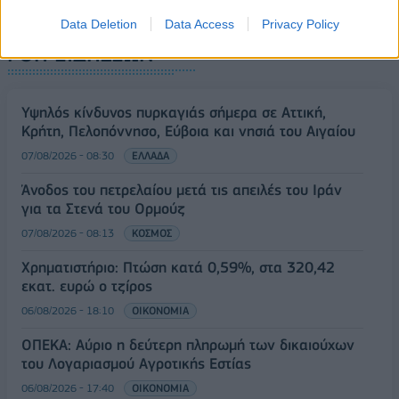
Data Deletion
Data Access
Privacy Policy
ΡΟΗ ΕΙΔΗΣΕΩΝ
Υψηλός κίνδυνος πυρκαγιάς σήμερα σε Αττική,
Κρήτη, Πελοπόννησο, Εύβοια και νησιά του Αιγαίου
07/08/2026 - 08:30
ΕΛΛΑΔΑ
Άνοδος του πετρελαίου μετά τις απειλές του Ιράν
για τα Στενά του Ορμούζ
07/08/2026 - 08:13
ΚΟΣΜΟΣ
Χρηματιστήριο: Πτώση κατά 0,59%, στα 320,42
εκατ. ευρώ ο τζίρος
06/08/2026 - 18:10
ΟΙΚΟΝΟΜΙΑ
ΟΠΕΚΑ: Αύριο η δεύτερη πληρωμή των δικαιούχων
του Λογαριασμού Αγροτικής Εστίας
06/08/2026 - 17:40
ΟΙΚΟΝΟΜΙΑ