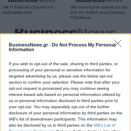
VW: Η δύσκολη εξίσωση της
18η συνεχόμενη χρονιά για τον
αναδιάρθρωσης
ΟΤΕ στη διεθνή σειρά δεικτών
FTSE4Good
Alpha Bank: Για πρώτη φορά το Αρχαίο Θέατρο Επιδαύρου άνοιξε τις
BusinessNews.gr -
Do Not Process My Personal
πύλες του σε όλους
Information
If you wish to opt-out of the sale, sharing to third parties, or
ESG Report 2025: Πώς η ΑΒ Βασιλόπουλος μετατρέπει τη
processing of your personal or sensitive information for
βιωσιμότητα σε καθημερινή πράξη
targeted advertising by us, please use the below opt-out
section to confirm your selection. Please note that after your
opt-out request is processed you may continue seeing
interest-based ads based on personal information utilized by
us or personal information disclosed to third parties prior to
ΠΕΡΙΣΣΌΤΕΡΑ ΣΕ ΑΥΤΉ ΤΗΝ ΚΑΤΗΓΟΡΊΑ
your opt-out. You may separately opt-out of the further
disclosure of your personal information by third parties on the
IAB’s list of downstream participants. This information may
also be disclosed by us to third parties on the
IAB’s List of