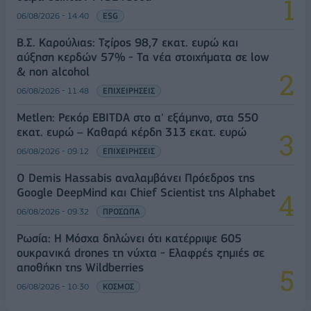
06/08/2026 - 14:40
ESG
Β.Σ. Καρούλιας: Τζίρος 98,7 εκατ. ευρώ και
αύξηση κερδών 57% - Τα νέα στοιχήματα σε low
& non alcohol
06/08/2026 - 11:48
ΕΠΙΧΕΙΡΗΣΕΙΣ
Metlen: Ρεκόρ EBITDA στο α' εξάμηνο, στα 550
εκατ. ευρώ – Καθαρά κέρδη 313 εκατ. ευρώ
06/08/2026 - 09:12
ΕΠΙΧΕΙΡΗΣΕΙΣ
Ο Demis Hassabis αναλαμβάνει Πρόεδρος της
Google DeepMind και Chief Scientist της Alphabet
06/08/2026 - 09:32
ΠΡΟΣΩΠΑ
Ρωσία: Η Μόσχα δηλώνει ότι κατέρριψε 605
ουκρανικά drones τη νύχτα - Ελαφρές ζημιές σε
αποθήκη της Wildberries
06/08/2026 - 10:30
ΚΟΣΜΟΣ