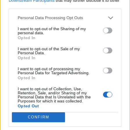
Downstream Participants
that may further disclose it to other
third parties.
Personal Data Processing Opt Outs
I want to opt-out of the Sharing of my
Mελόνι: Επίσημη επίσκεψη
personal data.
Δολιοφθορά στη Γαλλία: 7
στην Κίνα
Opted In
στα 10 τρένα υψηλής
27/07/2024 - 15:25
ταχύτητας θα κινηθούν
I want to opt-out of the Sale of my
Personal Data.
σήμερα
Opted In
27/07/2024 - 12:55
I want to opt-out of processing my
Personal Data for Targeted Advertising.
Opted In
I want to opt-out of Collection, Use,
Retention, Sale, and/or Sharing of my
Personal Data that Is Unrelated with the
Purposes for which it was collected.
Opted Out
CONFIRM