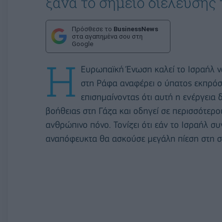
ξανά το σημείο διέλευσης 
Πρόσθεσε το
BusinessNews
στα αγαπημένα σου στη
Google
Η
Ευρωπαϊκή Ένωση καλεί το Ισραήλ να
στη Ράφα αναφέρει ο ύπατος εκπρό
επισημαίνοντας ότι αυτή η ενέργεια
βοήθειας στη Γάζα και οδηγεί σε περισσότερο
ανθρώπινο πόνο. Τονίζει ότι εάν το Ισραήλ συ
αναπόφευκτα θα ασκούσε μεγάλη πίεση στη σχ