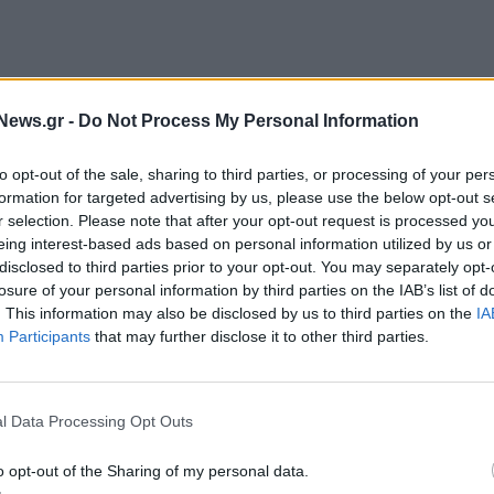
News.gr -
Do Not Process My Personal Information
to opt-out of the sale, sharing to third parties, or processing of your per
 από ένα εκατομμύριο άμαχοι βρίσκονται
formation for targeted advertising by us, please use the below opt-out s
r selection. Please note that after your opt-out request is processed y
υς έχει ζητηθεί να απομακρυνθούν σε περιοχές που,
eing interest-based ads based on personal information utilized by us or
να θεωρηθούν ασφαλείς.
disclosed to third parties prior to your opt-out. You may separately opt-
losure of your personal information by third parties on the IAB’s list of
λ να αμύνεται, το Ισραήλ πρέπει να το πράξει
. This information may also be disclosed by us to third parties on the
IA
Participants
that may further disclose it to other third parties.
και να παρέχει ασφάλεια στους αμάχους»
l Data Processing Opt Outs
ήλ να απόσχει από την περαιτέρω επιδείνωση της
α και να ανοίξει ξανά το σημείο διέλευσης της
o opt-out of the Sharing of my personal data.