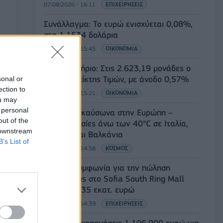
07/08/2026 - 16:11
ΕΠΙΧΕΙΡΗΣΕΙΣ
Συνάλλαγμα: Το ευρώ ενισχύεται 0,08%,
στα 1,1534 δολάρια
07/08/2026 - 15:45
ΟΙΚΟΝΟΜΙΑ
Χρηματιστήριο: Στις 2.623,19 μονάδες ο
Γενικός Δείκτης Τιμών, με άνοδο 0,57%
sonal or
ection to
07/08/2026 - 15:21
ΟΙΚΟΝΟΜΙΑ
ou may
 personal
Νέο κύμα καύσωνα στην Ευρώπη –
out of the
Θερμοκρασίες άνω των 40°C σε Ιταλία,
 downstream
Ισπανία και Βαλκάνια
B’s List of
07/08/2026 - 14:58
ΚΟΣΜΟΣ
Fourlis: Συμφωνία για την πώληση
συμμετοχής στο Sofia South Ring Mall
έναντι 49,35 εκατ. ευρώ
07/08/2026 - 14:39
ΕΠΙΧΕΙΡΗΣΕΙΣ