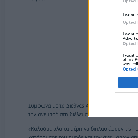
Opted 
I want t
Opted 
I want 
Advertis
Opted 
I want t
of my P
was col
Opted 
Σύμφωνα με το Διεθνές Ανθρωπιστικό Δίκαιο, τ
την ανεμπόδιστη διέλευση ανθρωπιστικής βοή
«Καλούμε όλα τα μέρη να διπλασιάσουν τις πρ
κατάπαυσης του πυρός και την άνευ όρων α