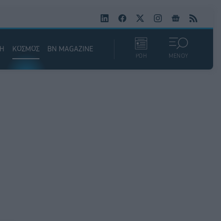
ΚΗ
ΚΟΣΜΟΣ
BN MAGAZINE
ΡΟΗ
ΜΕΝΟΥ