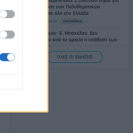
ΥΠΠΟ: Επιχορηγήσεις 1.106.000 ευρώ για
την ενίσχυση των Πολυθεματικών
Φεστιβάλ σε όλη την Ελλάδα
07/08/2026 - 14:34
ΟΙΚΟΝΟΜΙΑ
Άρειος Πάγος- Ε. Μπακέλας: Δεν
ανασύρεται από το αρχείο η υπόθεση των
υποκλοπών
07/08/2026 - 14:11
ΕΛΛΑΔΑ
ΟΛΕΣ ΟΙ ΕΙΔΗΣΕΙΣ
Σαουδική Αραβία, Τουρκία και Πακιστάν
υπογράφουν κοινή αμυντική συμφωνία
07/08/2026 - 13:47
ΚΟΣΜΟΣ