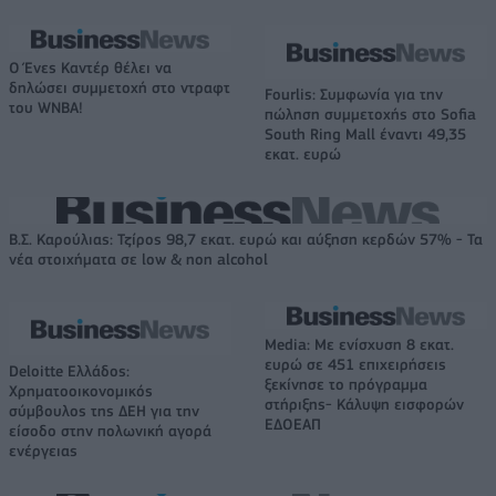
Ο Ένες Καντέρ θέλει να
δηλώσει συμμετοχή στο ντραφτ
Fourlis: Συμφωνία για την
του WNBA!
πώληση συμμετοχής στο Sofia
South Ring Mall έναντι 49,35
εκατ. ευρώ
Β.Σ. Καρούλιας: Τζίρος 98,7 εκατ. ευρώ και αύξηση κερδών 57% - Τα
νέα στοιχήματα σε low & non alcohol
Media: Με ενίσχυση 8 εκατ.
ευρώ σε 451 επιχειρήσεις
Deloitte Ελλάδος:
ξεκίνησε το πρόγραμμα
Χρηματοοικονομικός
στήριξης- Κάλυψη εισφορών
σύμβουλος της ΔΕΗ για την
ΕΔΟΕΑΠ
είσοδο στην πολωνική αγορά
ενέργειας