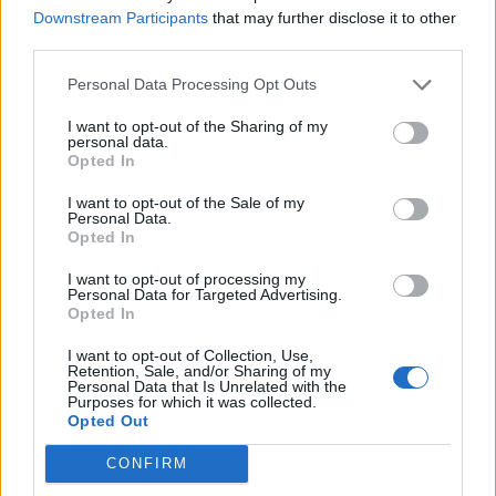
Μάλμε κατά της
μου» αστειεύτηκε ο
Downstream Participants
that may further disclose it to other
συμμετοχής του Ισραήλ
βασιλιάς Κάρολος
third parties.
στη Γιουροβίζιον
09/05/2024 - 19:59
09/05/2024 - 19:26
Personal Data Processing Opt Outs
I want to opt-out of the Sharing of my
personal data.
Opted In
I want to opt-out of the Sale of my
Personal Data.
Opted In
I want to opt-out of processing my
Personal Data for Targeted Advertising.
Opted In
I want to opt-out of Collection, Use,
Retention, Sale, and/or Sharing of my
Personal Data that Is Unrelated with the
ΡΟΗ ΕΙΔΗΣΕΩΝ
Purposes for which it was collected.
Opted Out
CONFIRM
ΥΠΑΑΤ: Επιπλέον 12,5 εκατ. ευρώ στις Περιφέρειες