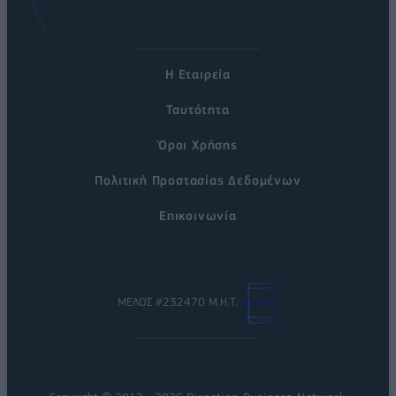
Η Εταιρεία
Ταυτότητα
Όροι Χρήσης
Πολιτική Προστασίας Δεδομένων
Επικοινωνία
ΜΕΛΟΣ #232470 Μ.Η.Τ.