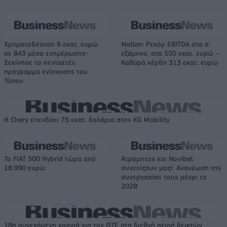
Χρηματοδότηση 8 εκατ. ευρώ
Metlen: Ρεκόρ EBITDA στο α'
σε 843 μέσα ενημέρωσης-
εξάμηνο, στα 550 εκατ. ευρώ –
Ξεκίνησε το πενταετές
Καθαρά κέρδη 313 εκατ. ευρώ
πρόγραμμα ενίσχυσης του
Τύπου
Η Chery επενδύει 75 εκατ. δολάρια στην KG Mobility
Το FIAT 500 Hybrid τώρα από
Ατρόμητος και Novibet
18.990 ευρώ
συνεχίζουν μαζί: Ανανέωση της
συνεργασίας τους μέχρι το
2028
18η συνεχόμενη χρονιά για τον ΟΤΕ στη διεθνή σειρά δεικτών