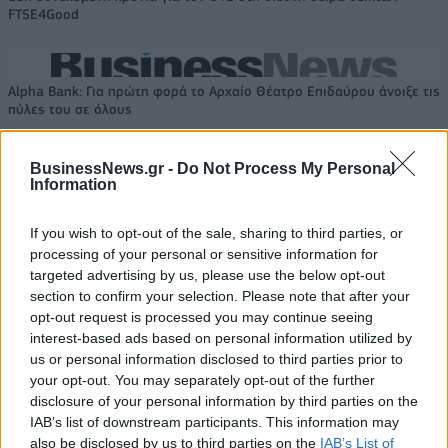
FTSE4Good
Alpha Bank: Για πρώτη φορά το Αρχαίο Θέατρο Επιδαύρου άνοιξε τις
πύλες του σε όλους
BusinessNews.gr -
Do Not Process My Personal
Information
ΠΕΡΙΣΣΌΤΕΡΑ ΣΕ ΑΥΤΉ ΤΗΝ ΚΑΤΗΓΟΡΊΑ
If you wish to opt-out of the sale, sharing to third parties, or
processing of your personal or sensitive information for
targeted advertising by us, please use the below opt-out
section to confirm your selection. Please note that after your
opt-out request is processed you may continue seeing
interest-based ads based on personal information utilized by
us or personal information disclosed to third parties prior to
your opt-out. You may separately opt-out of the further
disclosure of your personal information by third parties on the
Βρετανία: «Μου επέτρεψαν
IAB’s list of downstream participants. This information may
Σουηδία: Διαδήλωση στο
να βγω από το κλουβί
also be disclosed by us to third parties on the
IAB’s List of