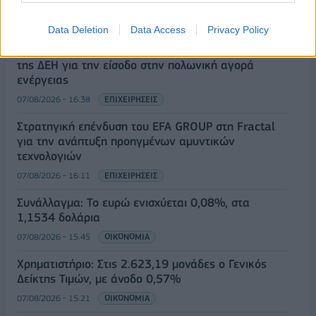
για την ενίσχυση της βιοασφάλειας
07/08/2026 - 17:02
ΟΙΚΟΝΟΜΙΑ
Data Deletion
Data Access
Privacy Policy
Deloitte Ελλάδος: Χρηματοοικονομικός σύμβουλος
της ΔΕΗ για την είσοδο στην πολωνική αγορά
ενέργειας
07/08/2026 - 16:38
ΕΠΙΧΕΙΡΗΣΕΙΣ
Στρατηγική επένδυση του EFA GROUP στη Fractal
για την ανάπτυξη προηγμένων αμυντικών
τεχνολογιών
07/08/2026 - 16:11
ΕΠΙΧΕΙΡΗΣΕΙΣ
Συνάλλαγμα: Το ευρώ ενισχύεται 0,08%, στα
1,1534 δολάρια
07/08/2026 - 15:45
ΟΙΚΟΝΟΜΙΑ
Χρηματιστήριο: Στις 2.623,19 μονάδες ο Γενικός
Δείκτης Τιμών, με άνοδο 0,57%
07/08/2026 - 15:21
ΟΙΚΟΝΟΜΙΑ