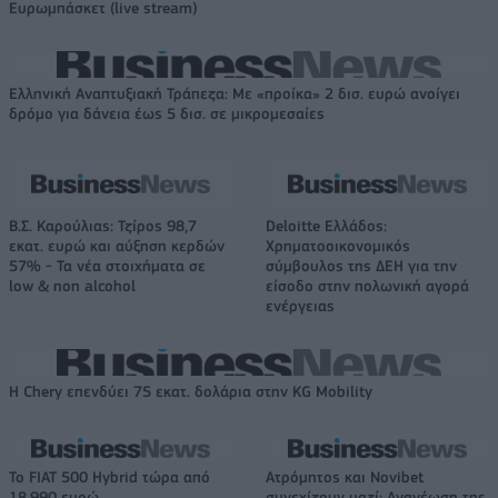
Ευρωμπάσκετ (live stream)
Ελληνική Αναπτυξιακή Τράπεζα: Με «προίκα» 2 δισ. ευρώ ανοίγει
δρόμο για δάνεια έως 5 δισ. σε μικρομεσαίες
Β.Σ. Καρούλιας: Τζίρος 98,7
Deloitte Ελλάδος:
εκατ. ευρώ και αύξηση κερδών
Χρηματοοικονομικός
57% - Τα νέα στοιχήματα σε
σύμβουλος της ΔΕΗ για την
low & non alcohol
είσοδο στην πολωνική αγορά
ενέργειας
Η Chery επενδύει 75 εκατ. δολάρια στην KG Mobility
Το FIAT 500 Hybrid τώρα από
Ατρόμητος και Novibet
18.990 ευρώ
συνεχίζουν μαζί: Ανανέωση της