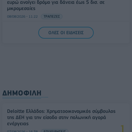
ευρώ ανοίγει δρόμο για δάνεια έως 5 δισ. σε
μικρομεσαίες
08/08/2026 - 11:22
ΤΡΑΠΕΖΕΣ
5G παντού, 6G στον ορίζοντα: Πού βρίσκεται η
ΟΛΕΣ ΟΙ ΕΙΔΗΣΕΙΣ
Ελλάδα στη μεγάλη τεχνολογική μετάβαση
08/08/2026 - 10:54
ΤΕΧΝΟΛΟΓΙΑ
ΔΗΜΟΦΙΛΗ
Deloitte Ελλάδος: Χρηματοοικονομικός σύμβουλος
της ΔΕΗ για την είσοδο στην πολωνική αγορά
ενέργειας
07/08/2026 - 16:38
ΕΠΙΧΕΙΡΗΣΕΙΣ