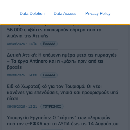
ΡΟΗ ΕΙΔΗΣΕΩΝ
Data Deletion
Data Access
Privacy Policy
Κορυφώνεται η έξοδος του Αυγούστου – Πάνω από
56.000 επιβάτες αναχωρούν σήμερα από τα
λιμάνια της Αττικής
08/08/2026 - 14:30
ΕΛΛΑΔΑ
Δυτική Αττική: Η επόμενη ημέρα μετά τις πυρκαγιές
– Τα έργα Antinero και η «μάχη» πριν από τις
βροχές
08/08/2026 - 14:08
ΕΛΛΑΔΑ
Ειδικό Χωροταξικό για τον Τουρισμό: Οι νέοι
κανόνες για επενδύσεις, νησιά και προορισμούς υπό
πίεση
08/08/2026 - 13:21
ΤΟΥΡΙΣΜΟΣ
Υπουργείο Εργασίας: Ο “χάρτης” των πληρωμών
από τον e-ΕΦΚΑ και τη ΔΥΠΑ έως τις 14 Αυγούστου