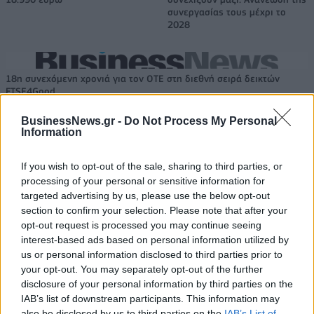
συνεργασίας τους μέχρι το
2028
18η συνεχόμενη χρονιά για τον ΟΤΕ στη διεθνή σειρά δεικτών
FTSE4Good
BusinessNews.gr -
Do Not Process My Personal
Information
Alpha Bank: Για πρώτη φορά το Αρχαίο Θέατρο Επιδαύρου άνοιξε τις
πύλες του σε όλους
If you wish to opt-out of the sale, sharing to third parties, or
processing of your personal or sensitive information for
targeted advertising by us, please use the below opt-out
section to confirm your selection. Please note that after your
opt-out request is processed you may continue seeing
ΠΕΡΙΣΣΌΤΕΡΑ ΣΕ ΑΥΤΉ ΤΗΝ ΚΑΤΗΓΟΡΊΑ
interest-based ads based on personal information utilized by
us or personal information disclosed to third parties prior to
your opt-out. You may separately opt-out of the further
disclosure of your personal information by third parties on the
IAB’s list of downstream participants. This information may
also be disclosed by us to third parties on the
IAB’s List of