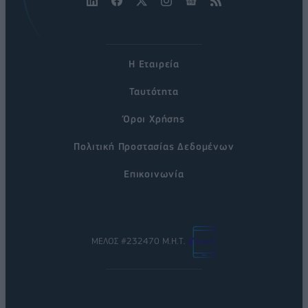
Η Εταιρεία
Ταυτότητα
Όροι Χρήσης
Πολιτική Προστασίας Δεδομένων
Επικοινωνία
ΜΕΛΟΣ #232470 Μ.Η.Τ.