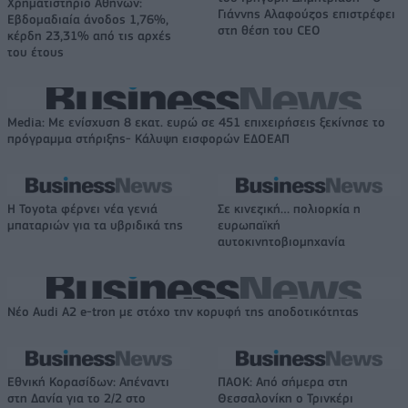
Χρηματιστήριο Αθηνών:
Γιάννης Αλαφούζος επιστρέφει
Εβδομαδιαία άνοδος 1,76%,
στη θέση του CEO
κέρδη 23,31% από τις αρχές
του έτους
Media: Με ενίσχυση 8 εκατ. ευρώ σε 451 επιχειρήσεις ξεκίνησε το
πρόγραμμα στήριξης- Κάλυψη εισφορών ΕΔΟΕΑΠ
Η Toyota φέρνει νέα γενιά
Σε κινεζική… πολιορκία η
μπαταριών για τα υβριδικά της
ευρωπαϊκή
αυτοκινητοβιομηχανία
Νέο Audi A2 e-tron με στόχο την κορυφή της αποδοτικότητας
Εθνική Κορασίδων: Απέναντι
ΠΑΟΚ: Από σήμερα στη
στη Δανία για το 2/2 στο
Θεσσαλονίκη ο Τρινκέρι