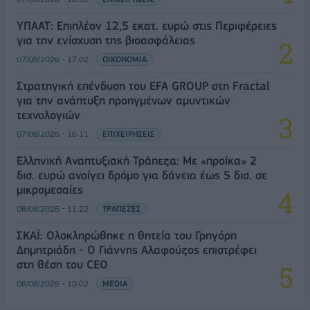
ΥΠΑΑΤ: Επιπλέον 12,5 εκατ. ευρώ στις Περιφέρειες
για την ενίσχυση της βιοασφάλειας
07/08/2026 - 17:02
ΟΙΚΟΝΟΜΙΑ
Στρατηγική επένδυση του EFA GROUP στη Fractal
για την ανάπτυξη προηγμένων αμυντικών
τεχνολογιών
07/08/2026 - 16:11
ΕΠΙΧΕΙΡΗΣΕΙΣ
Ελληνική Αναπτυξιακή Τράπεζα: Με «προίκα» 2
δισ. ευρώ ανοίγει δρόμο για δάνεια έως 5 δισ. σε
μικρομεσαίες
08/08/2026 - 11:22
ΤΡΑΠΕΖΕΣ
ΣΚΑΪ: Ολοκληρώθηκε η θητεία του Γρηγόρη
Δημητριάδη - Ο Γιάννης Αλαφούζος επιστρέφει
στη θέση του CEO
08/08/2026 - 10:02
MEDIA