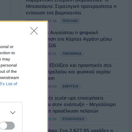
Μητσοτάκης: Στρατηγική προτεραιότητα η
ενίσχυση της βιομηχανίας
06/08/2026 - 17:18
ΠΟΛΙΤΙΚΗ
Από τις 28 Αυγούστου η ψηφιακή
ενεργοποίηση της Κάρτας Αγρότη μέσω
της ΕΑΕ 2026
sonal or
ection to
06/08/2026 - 16:51
ΟΙΚΟΝΟΜΙΑ
ou may
Eurobank: Εξελίξεις και προοπτικές στις
 personal
αγορές πετρελαίου και φυσικού αερίου
out of the
 downstream
στην Ευρώπη
B’s List of
06/08/2026 - 16:20
ΕΝΕΡΓΕΙΑ
Οι ελληνικές scale-ups επιχειρήσεις
στρέφονται στην ανάπτυξη - Μεγαλύτερη
πρόκληση η προσέλκυση πελατών
06/08/2026 - 15:56
ΕΠΙΧΕΙΡΗΣΕΙΣ
Χρηματιστήριο: Στις 2.627,95 μονάδες ο