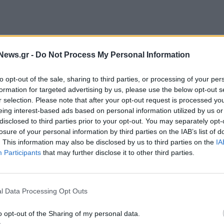
News.gr -
Do Not Process My Personal Information
to opt-out of the sale, sharing to third parties, or processing of your per
formation for targeted advertising by us, please use the below opt-out s
r selection. Please note that after your opt-out request is processed y
eing interest-based ads based on personal information utilized by us or
disclosed to third parties prior to your opt-out. You may separately opt-
losure of your personal information by third parties on the IAB’s list of
. This information may also be disclosed by us to third parties on the
IA
Participants
that may further disclose it to other third parties.
αταλάντευτη στήριξή της προς την Ουκρανία,
ική και στρατιωτική βοήθεια, συνεχίζοντας να
παθούν να ξεφύγουν από τον πόλεμο και
l Data Processing Opt Outs
έναρξη ενταξιακών διαπραγματεύσεων με την
άνει επίσης τα βασικά μέτρα που έχουν ληφθεί για
o opt-out of the Sharing of my personal data.