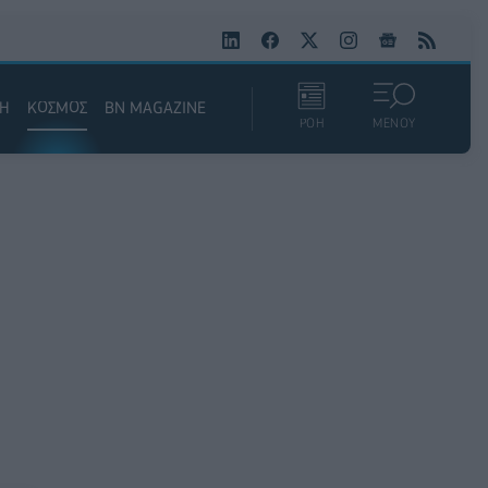
ΚΗ
ΚΟΣΜΟΣ
BN MAGAZINE
ΡΟΗ
ΜΕΝΟΥ