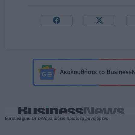
EuroLeague: Οι ενθουσιώδεις πρωτοεμφανιζόμενοι