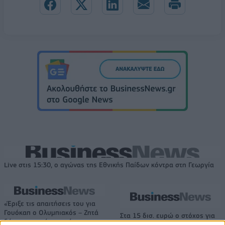
Live στις 15:30, ο αγώνας της Εθνικής Παίδων κόντρα στη Γεωργία
«Έριξε τις απαιτήσεις του για
Γουόκαπ ο Ολυμπιακός – Ζητά
Στα 15 δισ. ευρώ ο στόχος για
δύο εκατομμύρια από την
νέα δάνεια το 2026 - Η