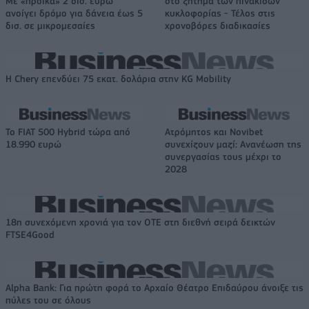
Με «προίκα» 2 δισ. ευρώ
στο ζήτημα των πινακίδων
ανοίγει δρόμο για δάνεια έως 5
κυκλοφορίας - Τέλος στις
δισ. σε μικρομεσαίες
χρονοβόρες διαδικασίες
Η Chery επενδύει 75 εκατ. δολάρια στην KG Mobility
Το FIAT 500 Hybrid τώρα από
Ατρόμητος και Novibet
18.990 ευρώ
συνεχίζουν μαζί: Ανανέωση της
συνεργασίας τους μέχρι το
2028
18η συνεχόμενη χρονιά για τον ΟΤΕ στη διεθνή σειρά δεικτών
FTSE4Good
Alpha Bank: Για πρώτη φορά το Αρχαίο Θέατρο Επιδαύρου άνοιξε τις
πύλες του σε όλους