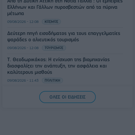
Από τη Δυτική Αττική στη Νότια Γαλλία : Οι εμπειρίες
Ελλήνων και Γάλλων πυροσβεστών από τα πύρινα
μέτωπα
09/08/2026 - 12:08
ΚΟΣΜΟΣ
Δεύτερη πηγή εισοδήματος για τους επαγγελματίες
ψαράδες ο αλιευτικός τουρισμός
09/08/2026 - 12:08
ΤΟΥΡΙΣΜΟΣ
Τ. Θεοδωρικάκος: Η ενίσχυση της βιομηχανίας
διασφαλίζει την ανάπτυξη, την ασφάλεια και
καλύτερους μισθούς
09/08/2026 - 11:43
ΠΟΛΙΤΙΚΗ
Υπ. Μεταφορών: Οριστική λύση στο ζήτημα των
ΟΛΕΣ ΟΙ ΕΙΔΗΣΕΙΣ
πινακίδων κυκλοφορίας - Τέλος στις χρονοβόρες
διαδικασίες
09/08/2026 - 11:18
ΕΛΛΑΔΑ