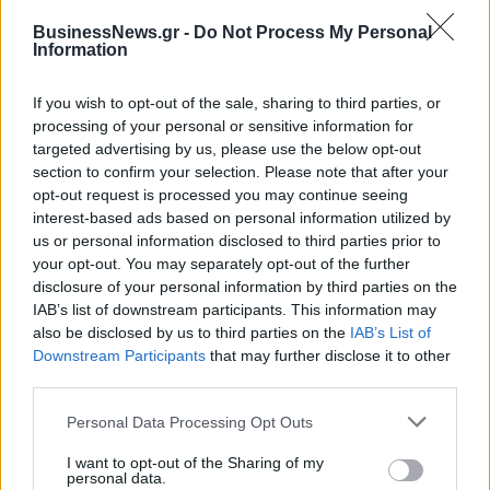
Ντουμπάι»
«ακτινογραφία» της
BusinessNews.gr -
Do Not Process My Personal
κερδοφορίας των τραπεζών το
Information
α΄ εξάμηνο
If you wish to opt-out of the sale, sharing to third parties, or
processing of your personal or sensitive information for
Όμιλος ΔΕΗ: Νέα συμφωνία για χαρτοφυλάκιο έργων ΑΠΕ άνω των 2
targeted advertising by us, please use the below opt-out
GW σε Πολωνία και Ουγγαρία
section to confirm your selection. Please note that after your
opt-out request is processed you may continue seeing
interest-based ads based on personal information utilized by
us or personal information disclosed to third parties prior to
ΣΚΑΪ: Ολοκληρώθηκε η θητεία
your opt-out. You may separately opt-out of the further
του Γρηγόρη Δημητριάδη - Ο
Fourlis: Συμφωνία για την
Γιάννης Αλαφούζος επιστρέφει
disclosure of your personal information by third parties on the
πώληση συμμετοχής στο Sofia
στη θέση του CEO
IAB’s list of downstream participants. This information may
South Ring Mall έναντι 49,35
εκατ. ευρώ
also be disclosed by us to third parties on the
IAB’s List of
Downstream Participants
that may further disclose it to other
third parties.
Media: Με ενίσχυση 8 εκατ. ευρώ σε 451 επιχειρήσεις ξεκίνησε το
Personal Data Processing Opt Outs
πρόγραμμα στήριξης- Κάλυψη εισφορών ΕΔΟΕΑΠ
I want to opt-out of the Sharing of my
personal data.