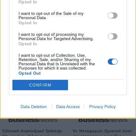
Opted In
Η Toyota φέρνει νέα γενιά
Σε κινεζική… πολιορκία η
I want to opt-out of the Sale of my
μπαταριών για τα υβριδικά της
ευρωπαϊκή
Personal Data.
αυτοκινητοβιομηχανία
Opted In
I want to opt-out of processing my
Personal Data for Targeted Advertising.
Νέο Audi A2 e-tron με στόχο την κορυφή της αποδοτικότητας
Opted In
I want to opt-out of Collection, Use,
Retention, Sale, and/or Sharing of my
Personal Data that Is Unrelated with the
Στον Ερυθρό Αστέρα ο
Μακάμπι Τελ Αβίβ: Ανακοίνωσε
Purposes for which it was collected.
Γουάιλερ-Μπαμπ (pic)
τον Κίτον Γουάλας (pic)
Opted Out
CONFIRM
Χρηματιστήριο Αθηνών: Εβδομαδιαία άνοδος 1,76%, κέρδη 23,31%
από τις αρχές του έτους
Data Deletion
Data Access
Privacy Policy
Ελληνική Αναπτυξιακή Τράπεζα:
Υπ. Μεταφορών: Οριστική λύση