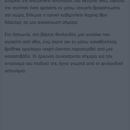
επαρχία της Ανατολικής Φλάνδρας του Βελγίου χθες, αφότου
την χτύπησε ένας φράκτης εν μέσω ισχυρής βροχόπτωσης
στη χώρα, δήλωσε η τοπική κυβερνήτης Καρίνα Βαν
Κάουτερ, σε μια ανακοίνωση σήμερα.
Στη Λαπωνία, στη βόρεια Φινλανδία, μια γυναίκα που
αγνοείτο από χθες, ενώ έκανε σκι εν μέσω χιονοθύελλας,
βρέθηκε αργότερα νεκρή έχοντας παρασυρθεί από μια
χιονοστιβάδα. Οι έρευνες συνεχίζονται σήμερα για τον
εντοπισμό του παιδιού της, έγινε γνωστό από τη φινλανδική
αστυνομία.