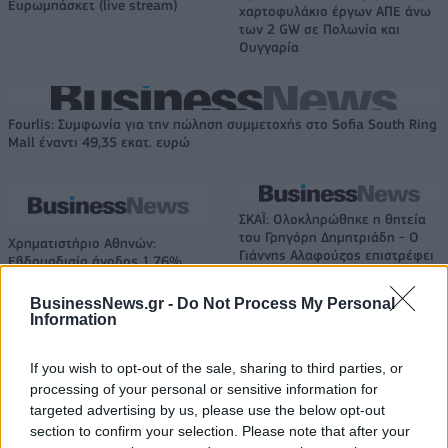
Ευρωμπάσκετ (live stream)
χαρτοφυλάκιο έργων ΑΠΕ άνω
των 2 GW σε Πολωνία και
Ουγγαρία
Fourlis: Συμφωνία για την πώληση συμμετοχής στο Sofia South Ring
Mall έναντι 49,35 εκατ. ευρώ
ΣΚΑΪ: Ολοκληρώθηκε η θητεία
του Γρηγόρη Δημητριάδη - Ο
Χρηματιστήριο Αθηνών:
Γιάννης Αλαφούζος επιστρέφει
Εβδομαδιαία άνοδος 1,76%,
στη θέση του CEO
κέρδη 23,31% από τις αρχές
του έτους
BusinessNews.gr -
Do Not Process My Personal
Information
If you wish to opt-out of the sale, sharing to third parties, or
Media: Με ενίσχυση 8 εκατ. ευρώ σε 451 επιχειρήσεις ξεκίνησε το
processing of your personal or sensitive information for
πρόγραμμα στήριξης- Κάλυψη εισφορών ΕΔΟΕΑΠ
targeted advertising by us, please use the below opt-out
section to confirm your selection. Please note that after your