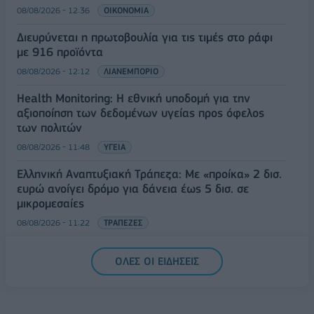
08/08/2026 - 12:36
ΟΙΚΟΝΟΜΙΑ
Διευρύνεται η πρωτοβουλία για τις τιμές στο ράφι
με 916 προϊόντα
08/08/2026 - 12:12
ΛΙΑΝΕΜΠΟΡΙΟ
Health Monitoring: Η εθνική υποδομή για την
αξιοποίηση των δεδομένων υγείας προς όφελος
των πολιτών
08/08/2026 - 11:48
ΥΓΕΙΑ
Ελληνική Αναπτυξιακή Τράπεζα: Με «προίκα» 2 δισ.
ευρώ ανοίγει δρόμο για δάνεια έως 5 δισ. σε
μικρομεσαίες
08/08/2026 - 11:22
ΤΡΑΠΕΖΕΣ
5G παντού, 6G στον ορίζοντα: Πού βρίσκεται η
ΟΛΕΣ ΟΙ ΕΙΔΗΣΕΙΣ
Ελλάδα στη μεγάλη τεχνολογική μετάβαση
08/08/2026 - 10:54
ΤΕΧΝΟΛΟΓΙΑ