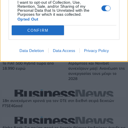
I want to opt-out of Collection, Use,
εκατ. ευρώ και αύξηση κερδών
Χρηματοοικονομικός
Retention, Sale, and/or Sharing of my
57% - Τα νέα στοιχήματα σε
σύμβουλος της ΔΕΗ για την
Personal Data that Is Unrelated with the
low & non alcohol
είσοδο στην πολωνική αγορά
Purposes for which it was collected.
Opted Out
ενέργειας
CONFIRM
Η Chery επενδύει 75 εκατ. δολάρια στην KG Mobility
Data Deletion
Data Access
Privacy Policy
Το FIAT 500 Hybrid τώρα από
Ατρόμητος και Novibet
18.990 ευρώ
συνεχίζουν μαζί: Ανανέωση της
συνεργασίας τους μέχρι το
2028
18η συνεχόμενη χρονιά για τον ΟΤΕ στη διεθνή σειρά δεικτών
FTSE4Good
Alpha Bank: Για πρώτη φορά το Αρχαίο Θέατρο Επιδαύρου άνοιξε τις