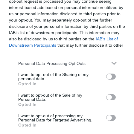
opt-out request is processed you may continue seeing
Η Toyota φέρνει νέα γενιά
Σε κινεζική… πολιορκία η
interest-based ads based on personal information utilized by
μπαταριών για τα υβριδικά της
ευρωπαϊκή
us or personal information disclosed to third parties prior to
αυτοκινητοβιομηχανία
your opt-out. You may separately opt-out of the further
disclosure of your personal information by third parties on the
IAB’s list of downstream participants. This information may
also be disclosed by us to third parties on the
IAB’s List of
Νέο Audi A2 e-tron με στόχο την κορυφή της αποδοτικότητας
Downstream Participants
that may further disclose it to other
third parties.
Εθνική Παίδων: Απώλεσε
Ο Γιάννης Αγραβάνης στον Βίκο
Personal Data Processing Opt Outs
προβάδισμα 13 πόντων και
Ιωαννίνων
έχασε 84-89 από το Ισραήλ
I want to opt-out of the Sharing of my
personal data.
Opted In
I want to opt-out of the Sale of my
Ελληνική Αναπτυξιακή Τράπεζα: Με «προίκα» 2 δισ. ευρώ ανοίγει
Personal Data.
δρόμο για δάνεια έως 5 δισ. σε μικρομεσαίες
Opted In
I want to opt-out of processing my
Personal Data for Targeted Advertising.
Opted In
Β.Σ. Καρούλιας: Τζίρος 98,7
Deloitte Ελλάδος: