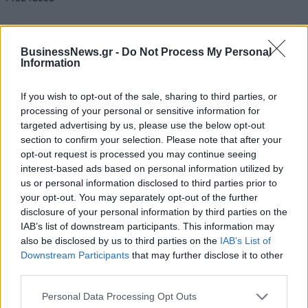
Alpha Bank: Για πρώτη φορά το Αρχαίο Θέατρο Επιδαύρου άνοιξε τις
BusinessNews.gr -
Do Not Process My Personal
Information
πύλες του σε όλους
If you wish to opt-out of the sale, sharing to third parties, or
processing of your personal or sensitive information for
targeted advertising by us, please use the below opt-out
section to confirm your selection. Please note that after your
ΠΕΡΙΣΣΌΤΕΡΑ ΣΕ ΑΥΤΉ ΤΗΝ ΚΑΤΗΓΟΡΊΑ
opt-out request is processed you may continue seeing
interest-based ads based on personal information utilized by
us or personal information disclosed to third parties prior to
your opt-out. You may separately opt-out of the further
disclosure of your personal information by third parties on the
IAB’s list of downstream participants. This information may
also be disclosed by us to third parties on the
IAB’s List of
Downstream Participants
that may further disclose it to other
EE: Άτυπο συμβούλιο των
Ιταλία - Μελόνι: «Είμαστε
third parties.
27 υπουργών Εξωτερικών
αντιμέτωποι με
Personal Data Processing Opt Outs
της ΕΕ στο Κίεβο
μεταναστευτική πίεση,