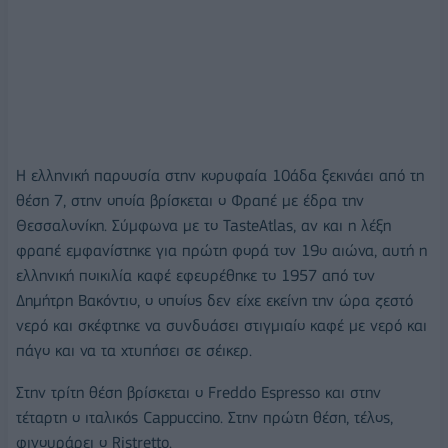
Η ελληνική παρουσία στην κορυφαία 10άδα ξεκινάει από τη
θέση 7, στην οποία βρίσκεται ο Φραπέ με έδρα την
Θεσσαλονίκη. Σύμφωνα με το TasteAtlas, αν και η λέξη
φραπέ εμφανίστηκε για πρώτη φορά τον 19ο αιώνα, αυτή η
ελληνική ποικιλία καφέ εφευρέθηκε το 1957 από τον
Δημήτρη Βακόντιο, ο οποίος δεν είχε εκείνη την ώρα ζεστό
νερό και σκέφτηκε να συνδυάσει στιγμιαίο καφέ με νερό και
πάγο και να τα χτυπήσει σε σέικερ.
Στην τρίτη θέση βρίσκεται ο Freddo Espresso και στην
τέταρτη ο ιταλικός Cappuccino. Στην πρώτη θέση, τέλος,
φιγουράρει ο Ristretto.