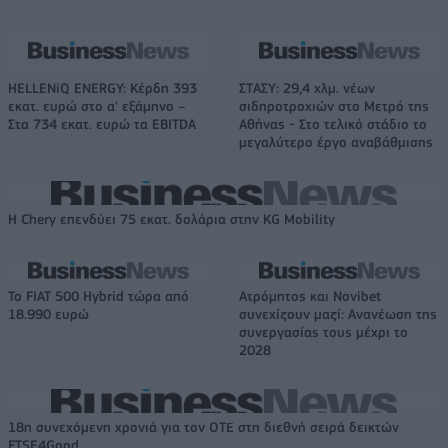
HELLENiQ ENERGY: Κέρδη 393
ΣΤΑΣΥ: 29,4 χλμ. νέων
εκατ. ευρώ στο α' εξάμηνο –
σιδηροτροχιών στο Μετρό της
Στα 734 εκατ. ευρώ τα EBITDA
Αθήνας - Στο τελικό στάδιο το
μεγαλύτερο έργο αναβάθμισης
Η Chery επενδύει 75 εκατ. δολάρια στην KG Mobility
Το FIAT 500 Hybrid τώρα από
Ατρόμητος και Novibet
18.990 ευρώ
συνεχίζουν μαζί: Ανανέωση της
συνεργασίας τους μέχρι το
2028
18η συνεχόμενη χρονιά για τον ΟΤΕ στη διεθνή σειρά δεικτών
FTSE4Good