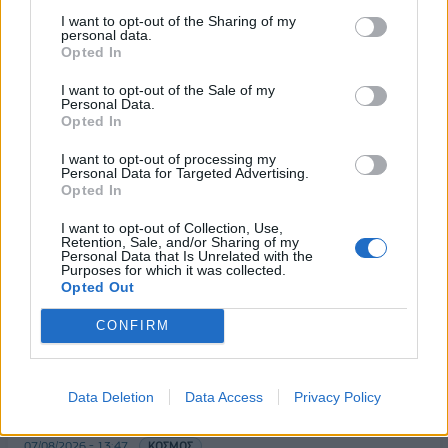
χωρίς προηγούμενο»
02/10/2023 - 09:57
I want to opt-out of the Sharing of my
personal data.
02/10/2023 - 10:18
Opted In
I want to opt-out of the Sale of my
Personal Data.
Opted In
I want to opt-out of processing my
Personal Data for Targeted Advertising.
Opted In
I want to opt-out of Collection, Use,
Retention, Sale, and/or Sharing of my
Personal Data that Is Unrelated with the
Purposes for which it was collected.
Opted Out
ΡΟΗ ΕΙΔΗΣΕΩΝ
CONFIRM
Σαουδική Αραβία, Τουρκία και Πακιστάν
Data Deletion
Data Access
Privacy Policy
υπογράφουν κοινή αμυντική συμφωνία
07/08/2026 - 13:47
ΚΟΣΜΟΣ