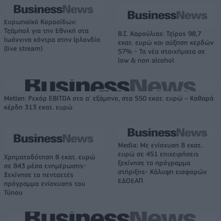
Ευρωπαϊκό Κορασίδων:
Τζάμπολ για την Εθνική στα
Β.Σ. Καρούλιας: Τζίρος 98,7
Ιωάννινα κόντρα στην Ιρλανδία
εκατ. ευρώ και αύξηση κερδών
(live stream)
57% - Τα νέα στοιχήματα σε
low & non alcohol
Metlen: Ρεκόρ EBITDA στο α' εξάμηνο, στα 550 εκατ. ευρώ – Καθαρά
κέρδη 313 εκατ. ευρώ
Media: Με ενίσχυση 8 εκατ.
ευρώ σε 451 επιχειρήσεις
Χρηματοδότηση 8 εκατ. ευρώ
ξεκίνησε το πρόγραμμα
σε 843 μέσα ενημέρωσης-
στήριξης- Κάλυψη εισφορών
Ξεκίνησε το πενταετές
ΕΔΟΕΑΠ
πρόγραμμα ενίσχυσης του
Τύπου