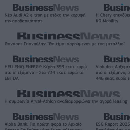
Νέο Audi A2 e-tron με στόχο την κορυφή
Η Chery επενδύει
της αποδοτικότητας
KG Mobility
Θανάσης Σπανούλης: "Θα είμαι χαρούμενος με ένα μετάλλιο"
HELLENiQ ENERGY: Κέρδη 393 εκατ. ευρώ
Viohalco: Αυξημέ
στο α' εξάμηνο – Στα 734 εκατ. ευρώ τα
στο α' εξάμηνο, σ
EBITDA
446 εκατ. ευρώ 
Η συμφωνία Arval-Athlon αναδιαμορφώνει την αγορά leasing
Alpha Bank: Για πρώτη φορά το Αρχαίο
ESG Report 2025
Θέατρο Επιδαύρου άνοιξε τις πύλες του
Βασιλόπουλος μετ