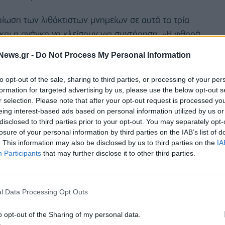
ίωση των λιθόκτιστων μνημείων σε αυτά τα τρία
 και η ανάγκη να κλείσουν για συντήρηση. «Η φθορά
ως «πρέπει να προστατεύσουμε την κληρονομιά μας».
News.gr -
Do Not Process My Personal Information
φιλέστερο τουριστικό αξιοθέατο του Περού και
to opt-out of the sale, sharing to third parties, or processing of your per
σο όρο. Χτισμένη τον 15ο αιώνα από τον
formation for targeted advertising by us, please use the below opt-out s
 μ., θεωρείται το αντιπροσωπευτικότερο δείγμα
r selection. Please note that after your opt-out request is processed y
eing interest-based ads based on personal information utilized by us or
θηκε Μνημείο Παγκόσμιας Κληρονομιάς από την
disclosed to third parties prior to your opt-out. You may separately opt-
losure of your personal information by third parties on the IAB’s list of
. This information may also be disclosed by us to third parties on the
IA
Participants
that may further disclose it to other third parties.
l Data Processing Opt Outs
o opt-out of the Sharing of my personal data.