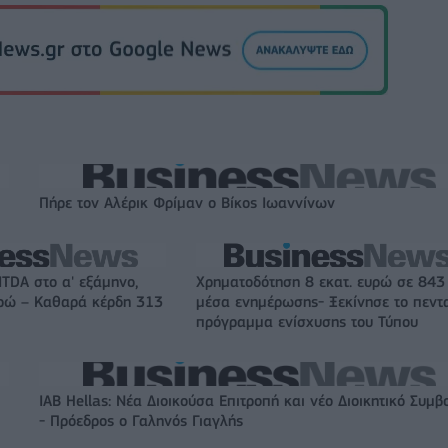
Πήρε τον Αλέρικ Φρίμαν ο Βίκος Ιωαννίνων
ITDA στο α' εξάμηνο,
Χρηματοδότηση 8 εκατ. ευρώ σε 843
υρώ – Καθαρά κέρδη 313
μέσα ενημέρωσης- Ξεκίνησε το πεντ
πρόγραμμα ενίσχυσης του Τύπου
IAB Hellas: Νέα Διοικούσα Επιτροπή και νέο Διοικητικό Συμβ
- Πρόεδρος ο Γαληνός Γιαγλής