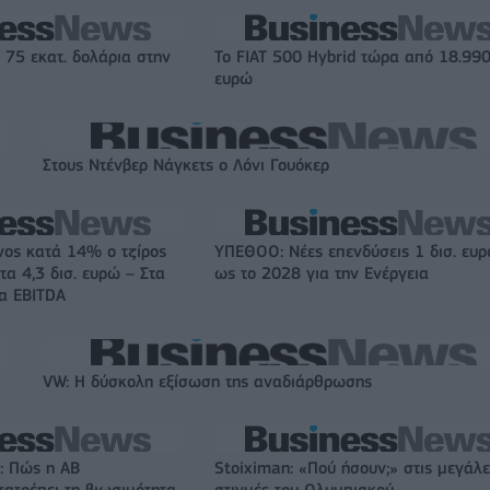
 75 εκατ. δολάρια στην
Το FIAT 500 Hybrid τώρα από 18.99
ευρώ
Στους Ντένβερ Νάγκετς ο Λόνι Γουόκερ
νος κατά 14% ο τζίρος
ΥΠΕΘΟΟ: Νέες επενδύσεις 1 δισ. ευ
τα 4,3 δισ. ευρώ – Στα
ως το 2028 για την Ενέργεια
τα EBITDA
VW: Η δύσκολη εξίσωση της αναδιάρθρωσης
: Πώς η ΑΒ
Stoiximan: «Πού ήσουν;» στις μεγάλε
ατρέπει τη βιωσιμότητα
στιγμές του Ολυμπιακού