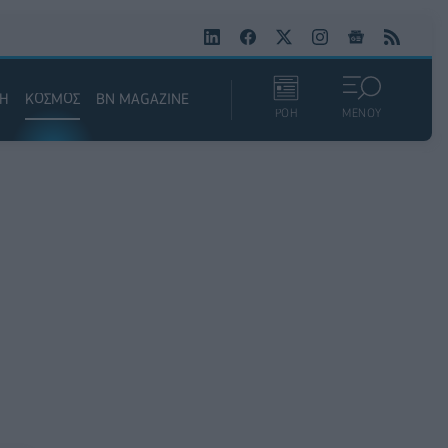
ΚΗ
ΚΟΣΜΟΣ
BN MAGAZINE
ΡΟΗ
ΜΕΝΟΥ