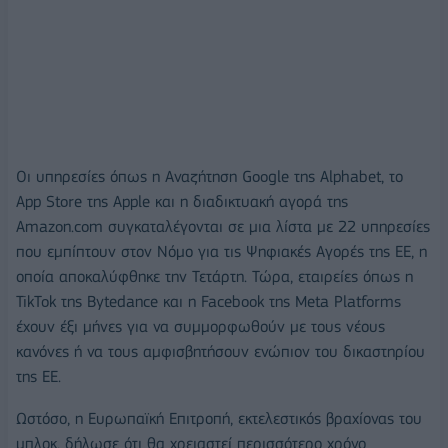
Οι υπηρεσίες όπως η Αναζήτηση Google της Alphabet, το
App Store της Apple και η διαδικτυακή αγορά της
Amazon.com συγκαταλέγονται σε μια λίστα με 22 υπηρεσίες
που εμπίπτουν στον Νόμο για τις Ψηφιακές Αγορές της ΕΕ, η
οποία αποκαλύφθηκε την Τετάρτη. Τώρα, εταιρείες όπως η
TikTok της Bytedance και η Facebook της Meta Platforms
έχουν έξι μήνες για να συμμορφωθούν με τους νέους
κανόνες ή να τους αμφισβητήσουν ενώπιον του δικαστηρίου
της ΕΕ.
Ωστόσο, η Ευρωπαϊκή Επιτροπή, εκτελεστικός βραχίονας του
μπλοκ, δήλωσε ότι θα χρειαστεί περισσότερο χρόνο