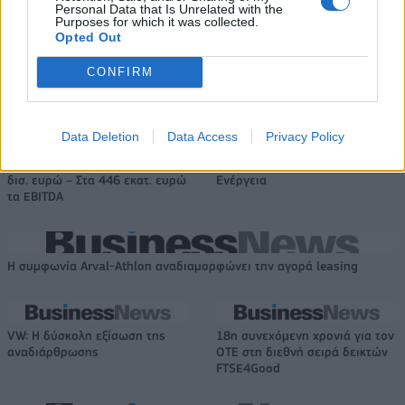
Personal Data that Is Unrelated with the
Purposes for which it was collected.
Opted Out
HELLENiQ ENERGY: Κέρδη 393 εκατ. ευρώ στο α' εξάμηνο – Στα 734
εκατ. ευρώ τα EBITDA
CONFIRM
Data Deletion
Data Access
Privacy Policy
Viohalco: Αυξημένος κατά 14%
ΥΠΕΘΟΟ: Νέες επενδύσεις 1
ο τζίρος στο α' εξάμηνο, στα 4,3
δισ. ευρώ ως το 2028 για την
δισ. ευρώ – Στα 446 εκατ. ευρώ
Ενέργεια
τα EBITDA
Η συμφωνία Arval-Athlon αναδιαμορφώνει την αγορά leasing
VW: Η δύσκολη εξίσωση της
18η συνεχόμενη χρονιά για τον
αναδιάρθρωσης
ΟΤΕ στη διεθνή σειρά δεικτών
FTSE4Good