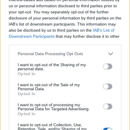
us or personal information disclosed to third parties prior to
your opt-out. You may separately opt-out of the further
disclosure of your personal information by third parties on the
IAB Hellas: Νέα Διοικούσα Επιτροπή και νέο Διοικητικό Συμβούλιο -
IAB’s list of downstream participants. This information may
Πρόεδρος ο Γαληνός Γιαγλής
also be disclosed by us to third parties on the
IAB’s List of
Downstream Participants
that may further disclose it to other
third parties.
Νέο Audi A2 e-tron με στόχο
Η Chery επενδύει 75 εκατ.
Personal Data Processing Opt Outs
την κορυφή της
δολάρια στην KG Mobility
αποδοτικότητας
I want to opt-out of the Sharing of my
personal data.
Opted In
Το FIAT 500 Hybrid τώρα από 18.990 ευρώ
I want to opt-out of the Sale of my
Personal Data.
Opted In
I want to opt-out of processing my
Ουκρανία: Με Μίχαϊλιουκ και
Πάρκερ: «Όνειρό μου να
Personal Data for Targeted Advertising.
Λεν κόντρα στην Ελλάδα
κατακτήσω το ΝΒΑ Europe με τη
Opted In
Βιλερμπάν» - Η διευκρινιστική
ανάρτηση που έκανε
I want to opt-out of Collection, Use,
Retention, Sale, and/or Sharing of my