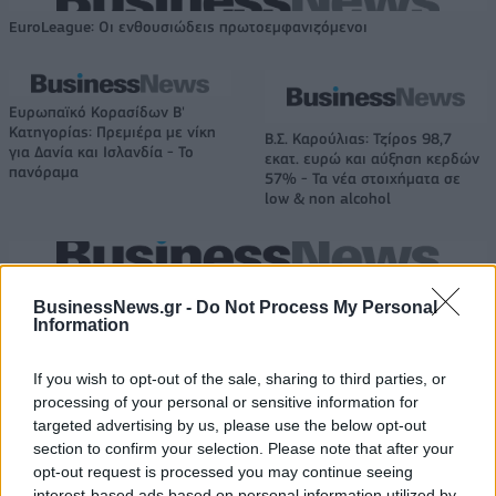
EuroLeague: Οι ενθουσιώδεις πρωτοεμφανιζόμενοι
Ευρωπαϊκό Κορασίδων Β'
Κατηγορίας: Πρεμιέρα με νίκη
Β.Σ. Καρούλιας: Τζίρος 98,7
για Δανία και Ισλανδία - Το
εκατ. ευρώ και αύξηση κερδών
πανόραμα
57% - Τα νέα στοιχήματα σε
low & non alcohol
Metlen: Ρεκόρ EBITDA στο α' εξάμηνο, στα 550 εκατ. ευρώ – Καθαρά
κέρδη 313 εκατ. ευρώ
BusinessNews.gr -
Do Not Process My Personal
Information
If you wish to opt-out of the sale, sharing to third parties, or
Media: Με ενίσχυση 8 εκατ.
processing of your personal or sensitive information for
ευρώ σε 451 επιχειρήσεις
Χρηματοδότηση 8 εκατ. ευρώ
targeted advertising by us, please use the below opt-out
ξεκίνησε το πρόγραμμα
σε 843 μέσα ενημέρωσης-
section to confirm your selection. Please note that after your
στήριξης- Κάλυψη εισφορών
Ξεκίνησε το πενταετές
ΕΔΟΕΑΠ
opt-out request is processed you may continue seeing
πρόγραμμα ενίσχυσης του
interest-based ads based on personal information utilized by
Τύπου