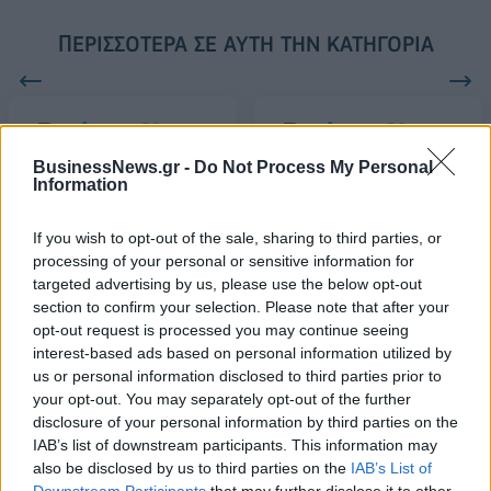
ΠΕΡΙΣΣΌΤΕΡΑ ΣΕ ΑΥΤΉ ΤΗΝ ΚΑΤΗΓΟΡΊΑ
BusinessNews.gr -
Do Not Process My Personal
Toshiba: Προς περικοπή
IKEA: Σχεδιάζει νέα
Information
7.000 θέσεων εργασίας
επένδυση στη Ν. Κορέα
21/12/2015 - 02:00
21/12/2015 - 02:00
If you wish to opt-out of the sale, sharing to third parties, or
processing of your personal or sensitive information for
targeted advertising by us, please use the below opt-out
section to confirm your selection. Please note that after your
opt-out request is processed you may continue seeing
interest-based ads based on personal information utilized by
us or personal information disclosed to third parties prior to
your opt-out. You may separately opt-out of the further
disclosure of your personal information by third parties on the
IAB’s list of downstream participants. This information may
also be disclosed by us to third parties on the
IAB’s List of
Downstream Participants
that may further disclose it to other