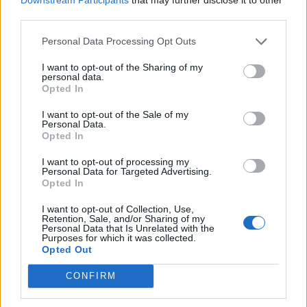
third parties.
ΡΟΗ ΕΙΔΗΣΕΩΝ
Personal Data Processing Opt Outs
I want to opt-out of the Sharing of my
personal data.
ΥΠΑΑΤ: Επιπλέον 12,5 εκατ. ευρώ στις Περιφέρειες
Opted In
για την ενίσχυση της βιοασφάλειας
I want to opt-out of the Sale of my
07/08/2026 - 17:02
ΟΙΚΟΝΟΜΙΑ
Personal Data.
Opted In
Deloitte Ελλάδος: Χρηματοοικονομικός σύμβουλος
της ΔΕΗ για την είσοδο στην πολωνική αγορά
I want to opt-out of processing my
Personal Data for Targeted Advertising.
ενέργειας
Opted In
07/08/2026 - 16:38
ΕΠΙΧΕΙΡΗΣΕΙΣ
I want to opt-out of Collection, Use,
Στρατηγική επένδυση του EFA GROUP στη Fractal
Retention, Sale, and/or Sharing of my
Personal Data that Is Unrelated with the
για την ανάπτυξη προηγμένων αμυντικών
Purposes for which it was collected.
τεχνολογιών
Opted Out
07/08/2026 - 16:11
ΕΠΙΧΕΙΡΗΣΕΙΣ
CONFIRM
Συνάλλαγμα: Το ευρώ ενισχύεται 0,08%, στα