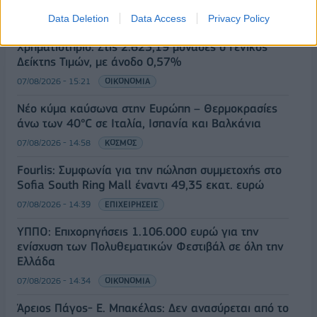
1,1534 δολάρια
Data Deletion
Data Access
Privacy Policy
07/08/2026 - 15:45
ΟΙΚΟΝΟΜΙΑ
Χρηματιστήριο: Στις 2.623,19 μονάδες ο Γενικός
Δείκτης Τιμών, με άνοδο 0,57%
07/08/2026 - 15:21
ΟΙΚΟΝΟΜΙΑ
Νέο κύμα καύσωνα στην Ευρώπη – Θερμοκρασίες
άνω των 40°C σε Ιταλία, Ισπανία και Βαλκάνια
07/08/2026 - 14:58
ΚΟΣΜΟΣ
Fourlis: Συμφωνία για την πώληση συμμετοχής στο
Sofia South Ring Mall έναντι 49,35 εκατ. ευρώ
07/08/2026 - 14:39
ΕΠΙΧΕΙΡΗΣΕΙΣ
ΥΠΠΟ: Επιχορηγήσεις 1.106.000 ευρώ για την
ενίσχυση των Πολυθεματικών Φεστιβάλ σε όλη την
Ελλάδα
07/08/2026 - 14:34
ΟΙΚΟΝΟΜΙΑ
Άρειος Πάγος- Ε. Μπακέλας: Δεν ανασύρεται από το