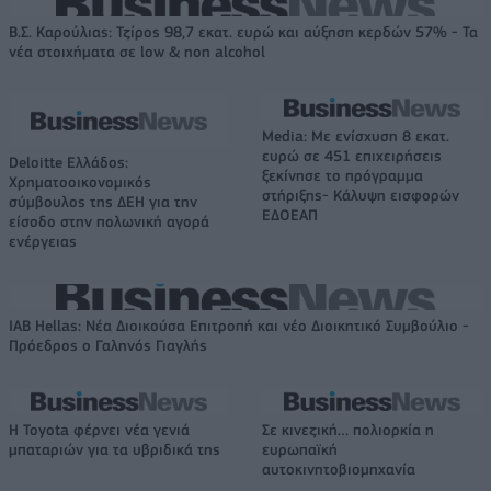
Β.Σ. Καρούλιας: Τζίρος 98,7 εκατ. ευρώ και αύξηση κερδών 57% - Τα
νέα στοιχήματα σε low & non alcohol
Media: Με ενίσχυση 8 εκατ.
ευρώ σε 451 επιχειρήσεις
Deloitte Ελλάδος:
ξεκίνησε το πρόγραμμα
Χρηματοοικονομικός
στήριξης- Κάλυψη εισφορών
σύμβουλος της ΔΕΗ για την
ΕΔΟΕΑΠ
είσοδο στην πολωνική αγορά
ενέργειας
IAB Hellas: Νέα Διοικούσα Επιτροπή και νέο Διοικητικό Συμβούλιο -
Πρόεδρος ο Γαληνός Γιαγλής
Η Toyota φέρνει νέα γενιά
Σε κινεζική… πολιορκία η
μπαταριών για τα υβριδικά της
ευρωπαϊκή
αυτοκινητοβιομηχανία