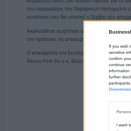
Κόμματος (SNS), του οποίου ηγείται, για το 
του παρουσίασε την Παρασκευή πενταμελής ευ
συνέπειες που θα υποστεί η Σερβία εάν απορρ
Ακολούθησε συζήτηση σε υψηλούς τόνους: πο
Business
την πρόταση, να αποχωρήσει από τον διάλογο
If you wish 
Ο επικεφαλής της Εκτελεστικής Επιτροπής του
sensitive in
confirm you
δίκτυο Pink ότι ο κ. Βούτσιτς, αφού άκουσε τι
continue se
information 
further disc
participants
Downstream 
Persona
I want t