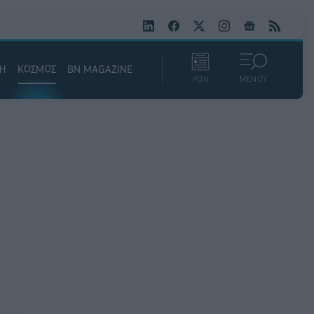
ΚΗ
ΚΟΣΜΟΣ
BN MAGAZINE
ΡΟΗ
ΜΕΝΟΥ