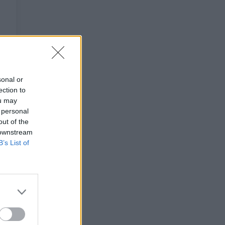
sonal or
ection to
ou may
 personal
out of the
 downstream
B’s List of