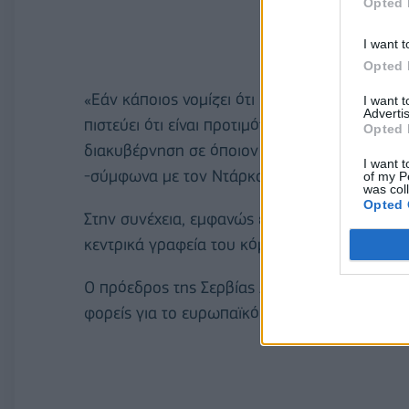
Opted 
I want t
Opted 
«Εάν κάποιος νομίζει ότι μπορεί να κυβερνήσ
I want 
Advertis
πιστεύει ότι είναι προτιμότερο να καταστραφε
Opted 
διακυβέρνηση σε όποιον είναι εξυπνότερος απ
I want t
-σύμφωνα με τον Ντάρκο Γκλίσιτς- ο πρόεδρο
of my P
was col
Opted 
Στην συνέχεια, εμφανώς εκνευρισμένος, εγκα
κεντρικά γραφεία του κόμματος.
Ο πρόεδρος της Σερβίας Αλεξάνταρ Βούτσιτς 
φορείς για το ευρωπαϊκό σχέδιο εξομάλυνσης