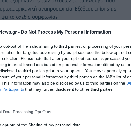
σχέδιο εξομάλυνσης των σχέσεων με το Κόσοβο, που
ρωαμερικανική αντιπροσωπεία. Εξέθεσε επίσης τις
ίψει το σχέδιο συμφωνίας.
λλά στελέχη ζήτησαν η Σερβία να μην αποδεχθεί
News.gr -
Do Not Process My Personal Information
.
to opt-out of the sale, sharing to third parties, or processing of your per
 SNS, ο Ντάρκο Γκλίσιτς, δήλωσε στο τηλεοπτικό
formation for targeted advertising by us, please use the below opt-out s
r selection. Please note that after your opt-out request is processed y
ς απόψεις, αντέδρασε έντονα.
eing interest-based ads based on personal information utilized by us or
disclosed to third parties prior to your opt-out. You may separately opt-
losure of your personal information by third parties on the IAB’s list of
. This information may also be disclosed by us to third parties on the
IA
Participants
that may further disclose it to other third parties.
l Data Processing Opt Outs
o opt-out of the Sharing of my personal data.