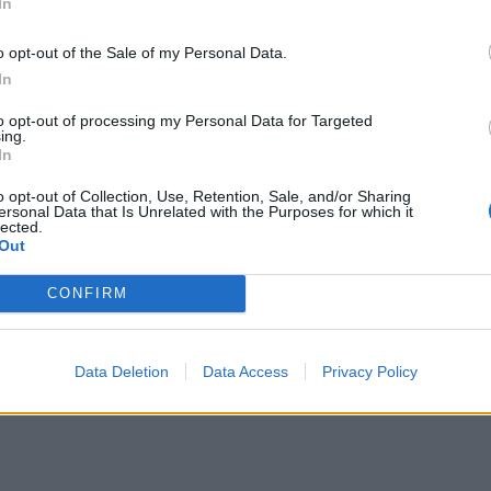
In
o opt-out of the Sale of my Personal Data.
In
ει καλύτερα τη Σερβία, θα αποσυρθώ. Εάν κάποιος
to opt-out of processing my Personal Data for Targeted
ing.
ί οικονομικά η χώρα, τότε παραδίδω την
In
ό εμένα» φέρεται να απάντησε στις επικρίσεις
o opt-out of Collection, Use, Retention, Sale, and/or Sharing
ς Βούτσιτς.
ersonal Data that Is Unrelated with the Purposes for which it
lected.
Out
τέλειψε την συνεδρίαση και αποχώρησε από τα
CONFIRM
σήμερα προγραμματίζει διαβουλεύσεις με πολιτικούς
Data Deletion
Data Access
Privacy Policy
 των σχέσεων με το Κόσοβο.