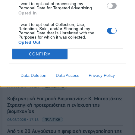
I want to opt-out of processing my
Personal Data for Targeted Advertising.
Opted In
ΡΟΗ ΕΙΔΗΣΕΩΝ
I want to opt-out of Collection, Use,
Retention, Sale, and/or Sharing of my
Personal Data that Is Unrelated with the
Purposes for which it was collected.
Opted Out
Χρηματιστήριο: Πτώση κατά 0,59%, στα 320,42
εκατ. ευρώ ο τζίρος
CONFIRM
06/08/2026 - 18:10
ΟΙΚΟΝΟΜΙΑ
ΟΠΕΚΑ: Αύριο η δεύτερη πληρωμή των δικαιούχων
Data Deletion
Data Access
Privacy Policy
του Λογαριασμού Αγροτικής Εστίας
06/08/2026 - 17:40
ΟΙΚΟΝΟΜΙΑ
Κυβερνητική Επιτροπή Βιομηχανίας- Κ. Μητσοτάκης:
Στρατηγική προτεραιότητα η ενίσχυση της
βιομηχανίας
06/08/2026 - 17:18
ΠΟΛΙΤΙΚΗ
Από τις 28 Αυγούστου η ψηφιακή ενεργοποίηση της