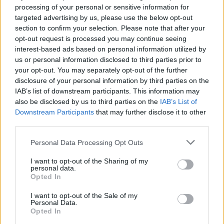
processing of your personal or sensitive information for
targeted advertising by us, please use the below opt-out
section to confirm your selection. Please note that after your
opt-out request is processed you may continue seeing
interest-based ads based on personal information utilized by
us or personal information disclosed to third parties prior to
your opt-out. You may separately opt-out of the further
Τουρκία: Συνάντηση
disclosure of your personal information by third parties on the
Πομπέο - Οικουμενικού
Τραμπ: Τα εμβόλια για τον
IAB’s list of downstream participants. This information may
Πατριάρχη Βαρθολομαίου
κορονοϊό ανακαλύφθηκαν
also be disclosed by us to third parties on the
IAB’s List of
επί των ημερών μου
17/11/2020 - 11:20
Downstream Participants
that may further disclose it to other
16/11/2020 - 17:27
third parties.
Personal Data Processing Opt Outs
I want to opt-out of the Sharing of my
personal data.
Opted In
I want to opt-out of the Sale of my
Personal Data.
Opted In