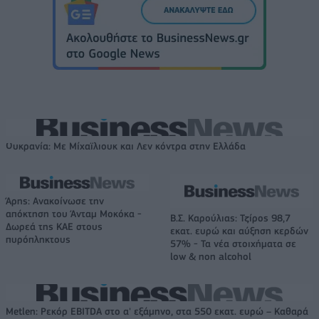
Ουκρανία: Με Μίχαϊλιουκ και Λεν κόντρα στην Ελλάδα
Άρης: Ανακοίνωσε την
απόκτηση του Άνταμ Μοκόκα -
Β.Σ. Καρούλιας: Τζίρος 98,7
Δωρεά της ΚΑΕ στους
εκατ. ευρώ και αύξηση κερδών
πυρόπληκτους
57% - Τα νέα στοιχήματα σε
low & non alcohol
Metlen: Ρεκόρ EBITDA στο α' εξάμηνο, στα 550 εκατ. ευρώ – Καθαρά