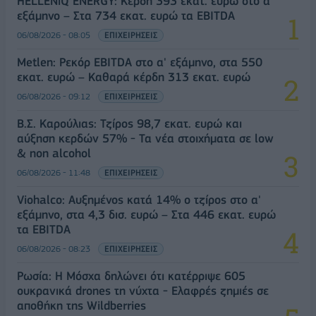
HELLENiQ ENERGY: Κέρδη 393 εκατ. ευρώ στο α'
εξάμηνο – Στα 734 εκατ. ευρώ τα EBITDA
06/08/2026 - 08:05
ΕΠΙΧΕΙΡΗΣΕΙΣ
Metlen: Ρεκόρ EBITDA στο α' εξάμηνο, στα 550
εκατ. ευρώ – Καθαρά κέρδη 313 εκατ. ευρώ
06/08/2026 - 09:12
ΕΠΙΧΕΙΡΗΣΕΙΣ
Β.Σ. Καρούλιας: Τζίρος 98,7 εκατ. ευρώ και
αύξηση κερδών 57% - Τα νέα στοιχήματα σε low
& non alcohol
06/08/2026 - 11:48
ΕΠΙΧΕΙΡΗΣΕΙΣ
Viohalco: Αυξημένος κατά 14% ο τζίρος στο α'
εξάμηνο, στα 4,3 δισ. ευρώ – Στα 446 εκατ. ευρώ
τα EBITDA
06/08/2026 - 08:23
ΕΠΙΧΕΙΡΗΣΕΙΣ
Ρωσία: Η Μόσχα δηλώνει ότι κατέρριψε 605
ουκρανικά drones τη νύχτα - Ελαφρές ζημιές σε
αποθήκη της Wildberries