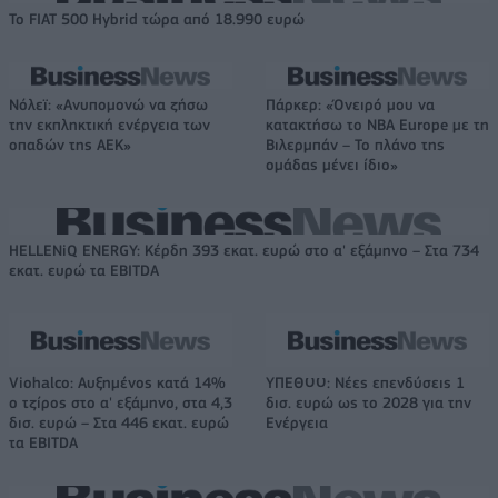
Το FIAT 500 Hybrid τώρα από 18.990 ευρώ
Νόλεϊ: «Ανυπομονώ να ζήσω
Πάρκερ: «Όνειρό μου να
την εκπληκτική ενέργεια των
κατακτήσω το ΝΒΑ Europe με τη
οπαδών της ΑΕΚ»
Βιλερμπάν – Το πλάνο της
ομάδας μένει ίδιο»
HELLENiQ ENERGY: Κέρδη 393 εκατ. ευρώ στο α' εξάμηνο – Στα 734
εκατ. ευρώ τα EBITDA
Viohalco: Αυξημένος κατά 14%
ΥΠΕΘΟΟ: Νέες επενδύσεις 1
ο τζίρος στο α' εξάμηνο, στα 4,3
δισ. ευρώ ως το 2028 για την
δισ. ευρώ – Στα 446 εκατ. ευρώ
Ενέργεια
τα EBITDA