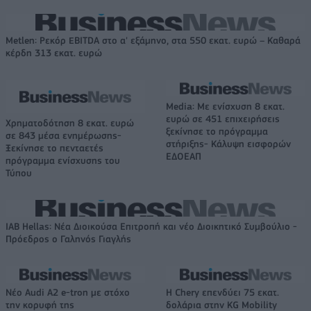
Metlen: Ρεκόρ EBITDA στο α' εξάμηνο, στα 550 εκατ. ευρώ – Καθαρά
κέρδη 313 εκατ. ευρώ
Media: Με ενίσχυση 8 εκατ.
ευρώ σε 451 επιχειρήσεις
Χρηματοδότηση 8 εκατ. ευρώ
ξεκίνησε το πρόγραμμα
σε 843 μέσα ενημέρωσης-
στήριξης- Κάλυψη εισφορών
Ξεκίνησε το πενταετές
ΕΔΟΕΑΠ
πρόγραμμα ενίσχυσης του
Τύπου
IAB Hellas: Νέα Διοικούσα Επιτροπή και νέο Διοικητικό Συμβούλιο -
Πρόεδρος ο Γαληνός Γιαγλής
Νέο Audi A2 e-tron με στόχο
Η Chery επενδύει 75 εκατ.
την κορυφή της
δολάρια στην KG Mobility