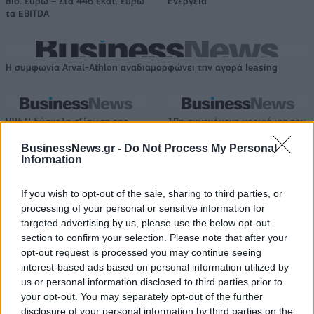
δισ. ευρώ – Στα 446 εκατ. ευρώ
Ενέργεια
τα EBITDA
Η συμφωνία Arval-Athlon αναδιαμορφώνει την αγορά leasing
VW: Η δύσκολη εξίσωση της
18η συνεχόμενη χρονιά για τον
αναδιάρθρωσης
ΟΤΕ στη διεθνή σειρά δεικτών
FTSE4Good
BusinessNews.gr -
Do Not Process My Personal
Information
If you wish to opt-out of the sale, sharing to third parties, or
Alpha Bank: Για πρώτη φορά το Αρχαίο Θέατρο Επιδαύρου άνοιξε τις
processing of your personal or sensitive information for
πύλες του σε όλους
targeted advertising by us, please use the below opt-out
section to confirm your selection. Please note that after your
opt-out request is processed you may continue seeing
interest-based ads based on personal information utilized by
ESG Report 2025: Πώς η ΑΒ Βασιλόπουλος μετατρέπει τη
βιωσιμότητα σε καθημερινή πράξη
us or personal information disclosed to third parties prior to
your opt-out. You may separately opt-out of the further
disclosure of your personal information by third parties on the