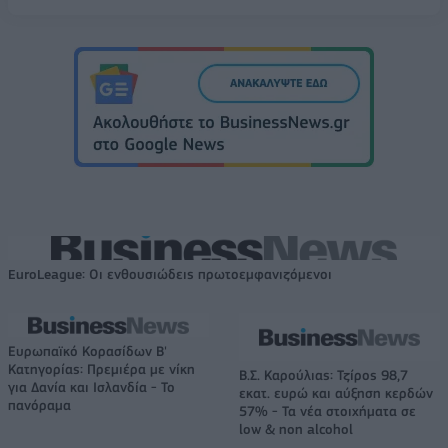
EuroLeague: Οι ενθουσιώδεις πρωτοεμφανιζόμενοι
Ευρωπαϊκό Κορασίδων Β'
Κατηγορίας: Πρεμιέρα με νίκη
Β.Σ. Καρούλιας: Τζίρος 98,7
για Δανία και Ισλανδία - Το
εκατ. ευρώ και αύξηση κερδών
πανόραμα
57% - Τα νέα στοιχήματα σε
low & non alcohol