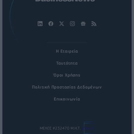
Η Εταιρεία
Ταυτότητα
Όροι Χρήσης
Πολιτική Προστασίας Δεδομένων
Επικοινωνία
ΜΕΛΟΣ #232470 Μ.Η.Τ.