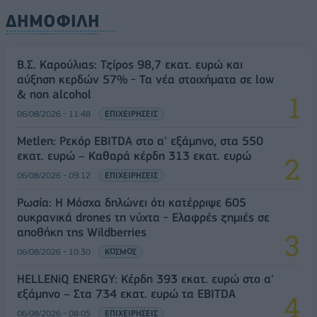
ΔΗΜΟΦΙΛΗ
Β.Σ. Καρούλιας: Τζίρος 98,7 εκατ. ευρώ και
αύξηση κερδών 57% - Τα νέα στοιχήματα σε low
& non alcohol
06/08/2026 - 11:48
ΕΠΙΧΕΙΡΗΣΕΙΣ
Metlen: Ρεκόρ EBITDA στο α' εξάμηνο, στα 550
εκατ. ευρώ – Καθαρά κέρδη 313 εκατ. ευρώ
06/08/2026 - 09:12
ΕΠΙΧΕΙΡΗΣΕΙΣ
Ρωσία: Η Μόσχα δηλώνει ότι κατέρριψε 605
ουκρανικά drones τη νύχτα - Ελαφρές ζημιές σε
αποθήκη της Wildberries
06/08/2026 - 10:30
ΚΟΣΜΟΣ
HELLENiQ ENERGY: Κέρδη 393 εκατ. ευρώ στο α'
εξάμηνο – Στα 734 εκατ. ευρώ τα EBITDA
06/08/2026 - 08:05
ΕΠΙΧΕΙΡΗΣΕΙΣ