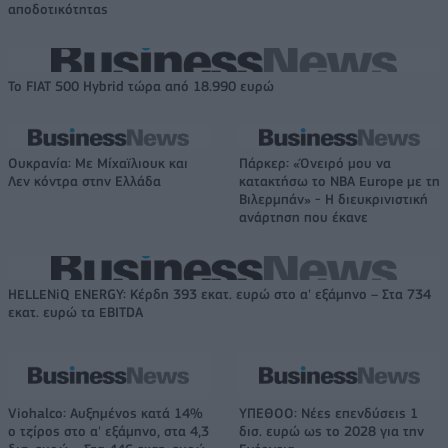
αποδοτικότητας
Το FIAT 500 Hybrid τώρα από 18.990 ευρώ
Ουκρανία: Με Μίχαϊλιουκ και
Πάρκερ: «Όνειρό μου να
Λεν κόντρα στην Ελλάδα
κατακτήσω το ΝΒΑ Europe με τη
Βιλερμπάν» - Η διευκρινιστική
ανάρτηση που έκανε
HELLENiQ ENERGY: Κέρδη 393 εκατ. ευρώ στο α' εξάμηνο – Στα 734
εκατ. ευρώ τα EBITDA
Viohalco: Αυξημένος κατά 14%
ΥΠΕΘΟΟ: Νέες επενδύσεις 1
ο τζίρος στο α' εξάμηνο, στα 4,3
δισ. ευρώ ως το 2028 για την