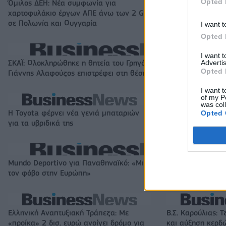
Opted 
Όμιλος ΔΕΗ: Νέα συμφωνία για
Fourlis: Συμφωνί
χαρτοφυλάκιο έργων ΑΠΕ άνω των 2 GW
συμμετοχής στο S
σε Πολωνία και Ουγγαρία
έναντι 49,35 εκα
I want t
Opted 
I want 
Advertis
ΣΚΑΪ: Ολοκληρώθηκε η θητεία του Γρηγόρη Δημητριάδη - Ο
Opted 
Γιάννης Αλαφούζος επιστρέφει στη θέση του CEO
I want t
of my P
was col
Η Toyota φέρνει νέα γενιά μπαταριών
Σε κινεζική… πολ
Opted 
για τα υβριδικά της
αυτοκινητοβιομη
Mundo Deportivo για Παναθηναϊκό: «Μια πεντάδα που σπέρνει
τον φόβο στην Ευρώπη»
Ελληνική Αναπτυξιακή Τράπεζα: Με
Β.Σ. Καρούλιας: Τ
«προίκα» 2 δισ. ευρώ ανοίγει δρόμο για
και αύξηση κερδ