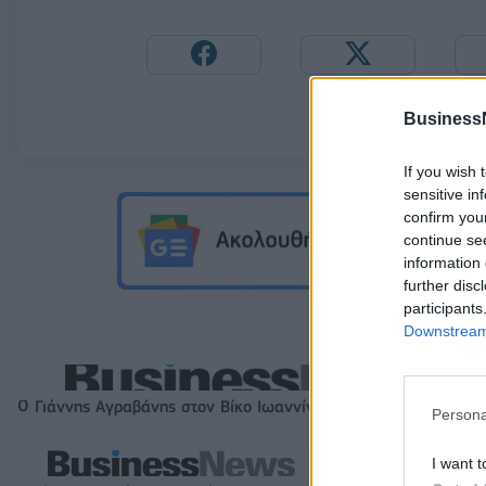
Business
If you wish 
sensitive in
confirm you
continue se
information 
further disc
participants
Downstream 
Ο Γιάννης Αγραβάνης στον Βίκο Ιωαννίνων
Persona
I want t