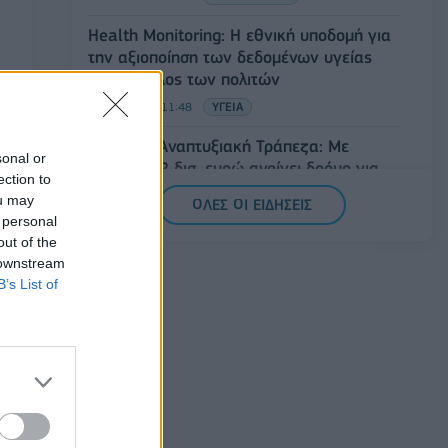
Health Monitoring: Η εθνική υποδομή για
την αξιοποίηση των δεδομένων υγείας
προς όφελος των πολιτών
08/08/2026 - 11:48
ΥΓΕΙΑ
Ελληνική Αναπτυξιακή Τράπεζα: Με
sonal or
«προίκα» 2 δισ. ευρώ ανοίγει δρόμο για
ection to
δάνεια έως 5 δισ. σε μικρομεσαίες
ou may
ΟΛΕΣ ΟΙ ΕΙΔΗΣΕΙΣ
08/08/2026 - 11:22
ΤΡΑΠΕΖΕΣ
 personal
out of the
5G παντού, 6G στον ορίζοντα: Πού
 downstream
βρίσκεται η Ελλάδα στη μεγάλη
B’s List of
τεχνολογική μετάβαση
08/08/2026 - 10:54
ΤΕΧΝΟΛΟΓΙΑ