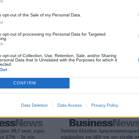
In
α για την πώληση
Χρηματιστήριο Αθηνών: Εβδομαδιαία
ofia South Ring Mall
άνοδος 1,76%, κέρδη 23,31% από τι
τ. ευρώ
αρχές του έτους
o opt-out of the Sale of my Personal Data.
In
to opt-out of processing my Personal Data for Targeted
ing.
Media: Με ενίσχυση 8 εκατ. ευρώ σε 451 επιχειρήσεις ξεκίν
In
το πρόγραμμα στήριξης- Κάλυψη εισφορών ΕΔΟΕΑΠ
o opt-out of Collection, Use, Retention, Sale, and/or Sharing
ersonal Data that Is Unrelated with the Purposes for which it
lected.
ιορκία η ευρωπαϊκή
Νέο Audi A2 e-tron με στόχο την κο
Out
χανία
της αποδοτικότητας
CONFIRM
Εθνική Κορασίδων: Απέναντι στη Δανία για το 2/2 στο
Data Deletion
Data Access
Privacy Policy
Ευρωμπάσκετ (live stream)
ζίρος 98,7 εκατ. ευρώ
Deloitte Ελλάδος: Χρηματοοικονομικ
ών 57% - Τα νέα
σύμβουλος της ΔΕΗ για την είσοδο σ