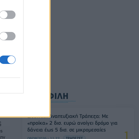
ς
ησε
ρυφή
ΔΗΜΟΦΙΛΗ
Ελληνική Αναπτυξιακή Τράπεζα: Με
«προίκα» 2 δισ. ευρώ ανοίγει δρόμο για
δάνεια έως 5 δισ. σε μικρομεσαίες
ός
την
08/08/2026 - 11:22
ΤΡΑΠΕΖΕΣ