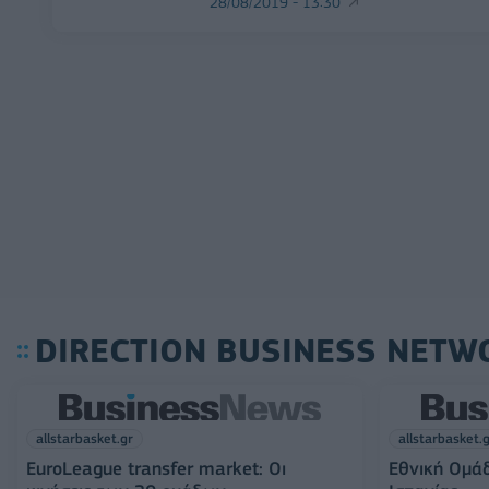
28/08/2019 - 13:30
DIRECTION BUSINESS NETW
allstarbasket.gr
allstarbasket.
EuroLeague transfer market: Οι
Εθνική Ομάδ