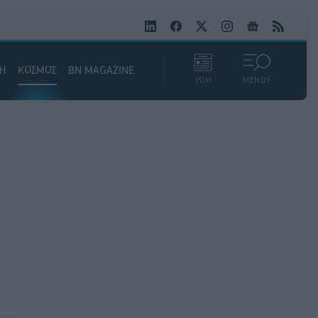
ΚΗ
ΚΟΣΜΟΣ
BN MAGAZINE
ΡΟΗ
ΜΕΝΟΥ