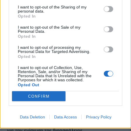
τις προσφυγές κατά του
19/09/2018 - 03:00
I want to opt-out of the Sharing of my
δημοψηφίσματος
personal data.
Opted In
19/09/2018 - 03:00
I want to opt-out of the Sale of my
Personal Data.
Opted In
I want to opt-out of processing my
Personal Data for Targeted Advertising.
Opted In
I want to opt-out of Collection, Use,
Retention, Sale, and/or Sharing of my
Personal Data that Is Unrelated with the
Purposes for which it was collected.
Opted Out
CONFIRM
ΡΟΗ ΕΙΔΗΣΕΩΝ
Data Deletion
Data Access
Privacy Policy
ΥΠΑΑΤ: Επιπλέον 12,5 εκατ. ευρώ στις Περιφέρειες
για την ενίσχυση της βιοασφάλειας