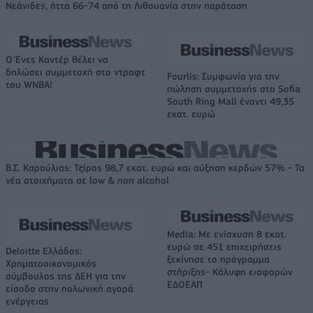
Νεάνιδες, ήττα 66-74 από τη Λιθουανία στην παράταση
Ο Ένες Καντέρ θέλει να
δηλώσει συμμετοχή στο ντραφτ
Fourlis: Συμφωνία για την
του WNBA!
πώληση συμμετοχής στο Sofia
South Ring Mall έναντι 49,35
εκατ. ευρώ
Β.Σ. Καρούλιας: Τζίρος 98,7 εκατ. ευρώ και αύξηση κερδών 57% - Τα
νέα στοιχήματα σε low & non alcohol
Media: Με ενίσχυση 8 εκατ.
ευρώ σε 451 επιχειρήσεις
Deloitte Ελλάδος:
ξεκίνησε το πρόγραμμα
Χρηματοοικονομικός
στήριξης- Κάλυψη εισφορών
σύμβουλος της ΔΕΗ για την
ΕΔΟΕΑΠ
είσοδο στην πολωνική αγορά
ενέργειας