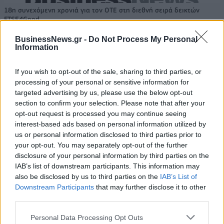
18η συνεχόμενη χρονιά για τον ΟΤΕ στη διεθνή σειρά δεικτών
FTSE4Good
BusinessNews.gr -
Do Not Process My Personal
Information
Alpha Bank: Για πρώτη φορά το Αρχαίο Θέατρο Επιδαύρου άνοιξε τις
πύλες του σε όλους
If you wish to opt-out of the sale, sharing to third parties, or
processing of your personal or sensitive information for
targeted advertising by us, please use the below opt-out
section to confirm your selection. Please note that after your
opt-out request is processed you may continue seeing
ΠΕΡΙΣΣΌΤΕΡΑ ΣΕ ΑΥΤΉ ΤΗΝ ΚΑΤΗΓΟΡΊΑ
interest-based ads based on personal information utilized by
us or personal information disclosed to third parties prior to
your opt-out. You may separately opt-out of the further
disclosure of your personal information by third parties on the
IAB’s list of downstream participants. This information may
also be disclosed by us to third parties on the
IAB’s List of
Downstream Participants
that may further disclose it to other
Τουρκία: Νέα όρια
third parties.
επενδύσεων για την
πΓΔΜ: Απέρριψε το
Personal Data Processing Opt Outs
απόκτηση υπηκοότητας
Συνταγματικό Δικαστήριο