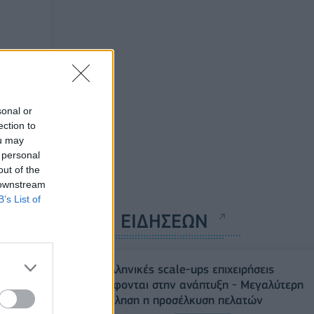
sonal or
ection to
ou may
 personal
out of the
 downstream
B’s List of
ΡΟΗ ΕΙΔΗΣΕΩΝ
Οι ελληνικές scale-ups επιχειρήσεις
στρέφονται στην ανάπτυξη - Μεγαλύτερη
πρόκληση η προσέλκυση πελατών