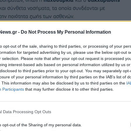
 και σύνθετα νοσήματα, τα οποία συνδέονται με
 την ποιότητα ζωής των ασθενών.
News.gr -
Do Not Process My Personal Information
to opt-out of the sale, sharing to third parties, or processing of your per
formation for targeted advertising by us, please use the below opt-out s
r selection. Please note that after your opt-out request is processed y
eing interest-based ads based on personal information utilized by us or
disclosed to third parties prior to your opt-out. You may separately opt-
losure of your personal information by third parties on the IAB’s list of
. This information may also be disclosed by us to third parties on the
IA
Participants
that may further disclose it to other third parties.
l Data Processing Opt Outs
ση των δύο οργανισμών να συμβάλουν στην
o opt-out of the Sharing of my personal data.
οκλήσεων υγείας
. Στο πλαίσιο του Μνημονίου