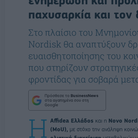
ενημέρωση και πρόλ
παχυσαρκία και τον 
Στο πλαίσιο του Μνημονίο
Nordisk θα αναπτύξουν δ
ευαισθητοποίησης του κοι
που στηρίζουν στρατηγικ
φροντίδας για σοβαρά μετ
Πρόσθεσε το
BusinessNews
στα αγαπημένα σου στη
Google
Η
Affidea Ελλάδος
και η
Novo Nord
(MoU),
με στόχο την ανάληψη κοιν
ολιστική διαχείριση
μεταβολικών 