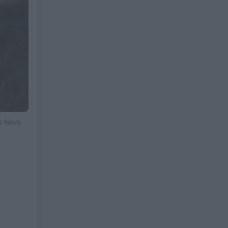
ς Novo