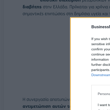
διαβήτης
στην Ελλάδα. Πρόκειται για χρόνια
σημαντικές επιπτώσεις στη δημόσια υγεία και
Business
If you wish 
sensitive in
confirm you
continue se
information 
further disc
participants
Downstream 
Persona
Η συνεργασία αποτυπώνει την
κοινή δέσμευ
I want t
αντιμετώπιση αυτών των σημαντικών πρ