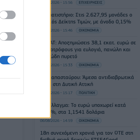
06/08/2026 - 15:56
ΕΠΙΧΕΙΡΗΣΕΙΣ
Χρηματιστήριο: Στις 2.627,95 μονάδες ο
Γενικός Δείκτης Τιμών, με άνοδο 0,15%
06/08/2026 - 15:46
ΟΙΚΟΝΟΜΙΑ
ΥΠΑΑΤ: Αποζημιώσεις 38,1 εκατ. ευρώ σε
κτηνοτρόφους για ευλογιά, πανώλη και
αφθώδη πυρετό
06/08/2026 - 15:33
ΟΙΚΟΝΟΜΙΑ
Στ. Παπασταύρου: Άμεσα αντιδιαβρωτικά
έργα στη Δυτική Αττική
06/08/2026 - 15:17
ΠΟΛΙΤΙΚΗ
Συνάλλαγμα: Το ευρώ υποχωρεί κατά
0,11%, στα 1,1541 δολάρια
06/08/2026 - 14:59
ΟΙΚΟΝΟΜΙΑ
18η συνεχόμενη χρονιά για τον ΟΤΕ στη
διεθνή σειρά δεικτών FTSE4Good