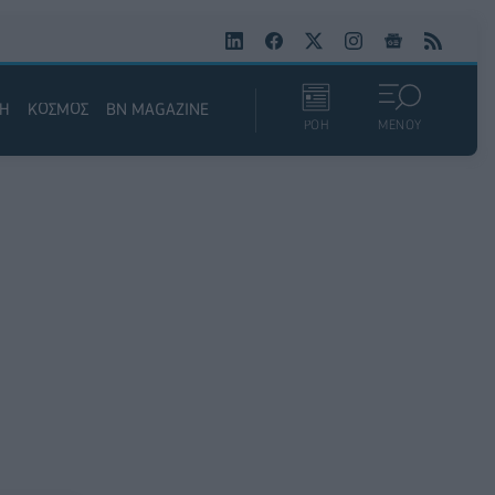
ΚΗ
ΚΟΣΜΟΣ
BN MAGAZINE
ΡΟΗ
ΜΕΝΟΥ