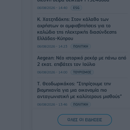
06/08/2026 - 14:40
ESG
Κ. Χατζηδάκης: Στον κάλαθο των
αχρήστων οι αμφισβητήσεις για το
καλώδιο της ηλεκτρικής διασύνδεσης
Ελλάδας-Κύπρου
06/08/2026 - 14:23
ΠΟΛΙΤΙΚΗ
Aegean: Νέο ιστορικό ρεκόρ με πάνω από
2 εκατ. επιβάτες τον Ιούλιο
06/08/2026 - 14:00
ΤΟΥΡΙΣΜΟΣ
Τ. Θεοδωρικάκος: “Στηρίζουμε την
βιομηχανία για μια οικονομία πιο
ανταγωνιστική με καλύτερους μισθούς”
06/08/2026 - 13:46
ΠΟΛΙΤΙΚΗ
Χρηματιστήριο: Στις 2.628,25 μονάδες ο
ΟΛΕΣ ΟΙ ΕΙΔΗΣΕΙΣ
Γενικός Δείκτης Τιμών, με άνοδο 0,17%