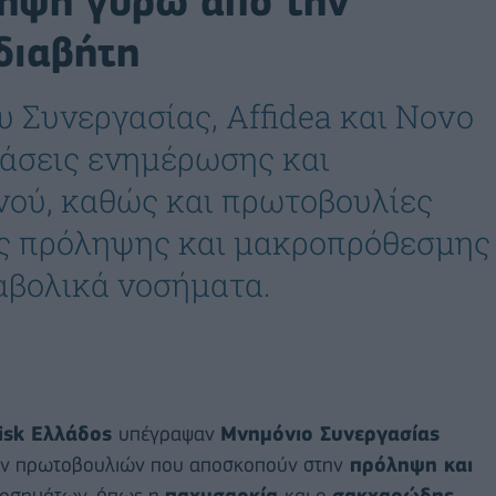
ηψη γύρω από την
διαβήτη
υ Συνεργασίας, Affidea και Novo
ράσεις ενημέρωσης και
νού, καθώς και πρωτοβουλίες
ές πρόληψης και μακροπρόθεσμης
αβολικά νοσήματα.
isk Ελλάδος
υπέγραψαν
Μνημόνιο Συνεργασίας
ών πρωτοβουλιών που αποσκοπούν στην
πρόληψη και
νοσημάτων, όπως η
παχυσαρκία
και ο
σακχαρώδης