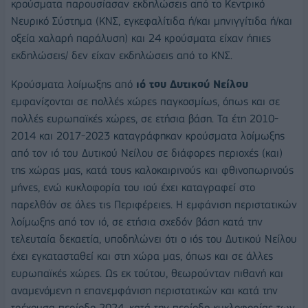
κρούσματα παρουσίασαν εκδηλώσεις από το Κεντρικό
Νευρικό Σύστημα (ΚΝΣ, εγκεφαλίτιδα ή/και μηνιγγίτιδα ή/και
οξεία χαλαρή παράλυση) και 24 κρούσματα είχαν ήπιες
εκδηλώσεις/ δεν είχαν εκδηλώσεις από το ΚΝΣ.
Κρούσματα λοίμωξης από
ιό του Δυτικού Νείλου
εμφανίζονται σε πολλές χώρες παγκοσμίως, όπως και σε
πολλές ευρωπαϊκές χώρες, σε ετήσια βάση. Τα έτη 2010-
2014 και 2017-2023 καταγράφηκαν κρούσματα λοίμωξης
από τον ιό του Δυτικού Νείλου σε διάφορες περιοχές (και)
της χώρας μας, κατά τους καλοκαιρινούς και φθινοπωρινούς
μήνες, ενώ κυκλοφορία του ιού έχει καταγραφεί στο
παρελθόν σε όλες τις Περιφέρειες. Η εμφάνιση περιστατικών
λοίμωξης από τον ιό, σε ετήσια σχεδόν βάση κατά την
τελευταία δεκαετία, υποδηλώνει ότι ο ιός του Δυτικού Νείλου
έχει εγκατασταθεί και στη χώρα μας, όπως και σε άλλες
ευρωπαϊκές χώρες. Ως εκ τούτου, θεωρούνταν πιθανή και
αναμενόμενη η επανεμφάνιση περιστατικών και κατά την
τρέχουσα περίοδο 2024, κατά την περίοδο κυκλοφορίας των