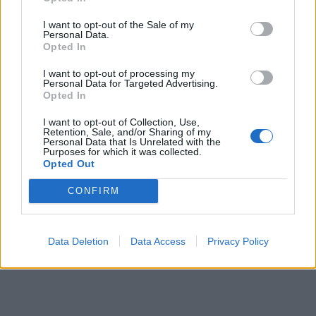
I want to opt-out of the Sale of my
Personal Data.
Η Chery επενδύει 75 εκατ. δολάρια στην KG Mobility
Opted In
I want to opt-out of processing my
Personal Data for Targeted Advertising.
Το FIAT 500 Hybrid τώρα από
Ατρόμητος και Novibet
Opted In
18.990 ευρώ
συνεχίζουν μαζί: Ανανέωση της
συνεργασίας τους μέχρι το
I want to opt-out of Collection, Use,
2028
Retention, Sale, and/or Sharing of my
Personal Data that Is Unrelated with the
Purposes for which it was collected.
Opted Out
18η συνεχόμενη χρονιά για τον ΟΤΕ στη διεθνή σειρά δεικτών
CONFIRM
FTSE4Good
Data Deletion
Data Access
Privacy Policy
Alpha Bank: Για πρώτη φορά το Αρχαίο Θέατρο Επιδαύρου άνοιξε τις
πύλες του σε όλους