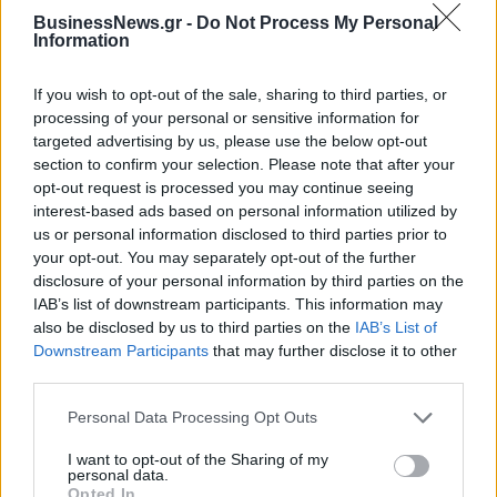
BusinessNews.gr -
Do Not Process My Personal
Information
Νέο Audi A2 e-tron με στόχο την κορυφή της αποδοτικότητας
If you wish to opt-out of the sale, sharing to third parties, or
processing of your personal or sensitive information for
targeted advertising by us, please use the below opt-out
Πέθανε ο Ντον Νέλσον – Έφυγε
Οι Νιου Γιορκ Λίμπερτι
section to confirm your selection. Please note that after your
από τη ζωή στα 86 του ο
διέλυσαν με 111-71 τους Λας
opt-out request is processed you may continue seeing
θρύλος του NBA
Βέγκας Έισις! (vids)
interest-based ads based on personal information utilized by
us or personal information disclosed to third parties prior to
your opt-out. You may separately opt-out of the further
Χρηματιστήριο Αθηνών: Εβδομαδιαία άνοδος 1,76%, κέρδη 23,31%
disclosure of your personal information by third parties on the
από τις αρχές του έτους
IAB’s list of downstream participants. This information may
also be disclosed by us to third parties on the
IAB’s List of
Downstream Participants
that may further disclose it to other
third parties.
Ελληνική Αναπτυξιακή Τράπεζα:
Υπ. Μεταφορών: Οριστική λύση
Personal Data Processing Opt Outs
Με «προίκα» 2 δισ. ευρώ
στο ζήτημα των πινακίδων
ανοίγει δρόμο για δάνεια έως 5
κυκλοφορίας - Τέλος στις
I want to opt-out of the Sharing of my
δισ. σε μικρομεσαίες
χρονοβόρες διαδικασίες
personal data.
Opted In