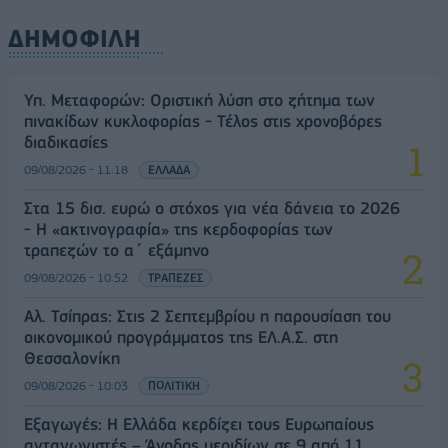
ΔΗΜΟΦΙΛΗ
Υπ. Μεταφορών: Οριστική λύση στο ζήτημα των
πινακίδων κυκλοφορίας - Τέλος στις χρονοβόρες
διαδικασίες
09/08/2026 - 11:18
ΕΛΛΑΔΑ
Στα 15 δισ. ευρώ ο στόχος για νέα δάνεια το 2026
- Η «ακτινογραφία» της κερδοφορίας των
τραπεζών το α΄ εξάμηνο
09/08/2026 - 10:52
ΤΡΑΠΕΖΕΣ
Αλ. Τσίπρας: Στις 2 Σεπτεμβρίου η παρουσίαση του
οικονομικού προγράμματος της ΕΛ.Α.Σ. στη
Θεσσαλονίκη
09/08/2026 - 10:03
ΠΟΛΙΤΙΚΗ
Εξαγωγές: Η Ελλάδα κερδίζει τους Ευρωπαίους
ανταγωνιστές – Άνοδος μεριδίων σε 9 από 11