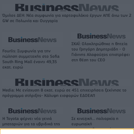
Όμιλος ΔΕΗ: Νέα συμφωνία για χαρτοφυλάκιο έργων ΑΠΕ άνω των 2
GW σε Πολωνία και Ουγγαρία
ΣΚΑΪ: Ολοκληρώθηκε η θητεία
του Γρηγόρη Δημητριάδη - Ο
Fourlis: Συμφωνία για την
Γιάννης Αλαφούζος επιστρέφει
πώληση συμμετοχής στο Sofia
στη θέση του CEO
South Ring Mall έναντι 49,35
εκατ. ευρώ
Media: Με ενίσχυση 8 εκατ. ευρώ σε 451 επιχειρήσεις ξεκίνησε το
πρόγραμμα στήριξης- Κάλυψη εισφορών ΕΔΟΕΑΠ
Η Toyota φέρνει νέα γενιά
Σε κινεζική… πολιορκία η
μπαταριών για τα υβριδικά της
ευρωπαϊκή
αυτοκινητοβιομηχανία