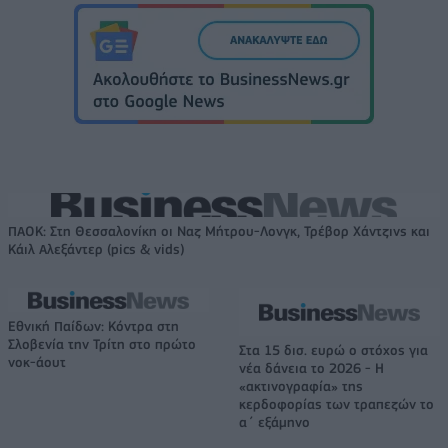
ΠΑΟΚ: Στη Θεσσαλονίκη οι Ναζ Μήτρου-Λονγκ, Τρέβορ Χάντζινς και
Κάιλ Αλεξάντερ (pics & vids)
Εθνική Παίδων: Κόντρα στη
Σλοβενία την Τρίτη στο πρώτο
Στα 15 δισ. ευρώ ο στόχος για
νοκ-άουτ
νέα δάνεια το 2026 - Η
«ακτινογραφία» της
κερδοφορίας των τραπεζών το
α΄ εξάμηνο