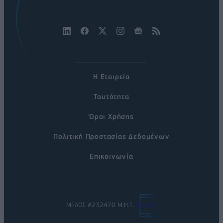
Η Εταιρεία
Ταυτότητα
Όροι Χρήσης
Πολιτική Προστασίας Δεδομένων
Επικοινωνία
ΜΕΛΟΣ #232470 Μ.Η.Τ.