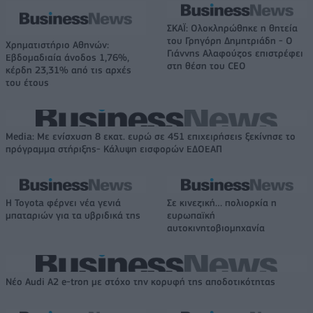
ΣΚΑΪ: Ολοκληρώθηκε η θητεία
του Γρηγόρη Δημητριάδη - Ο
Χρηματιστήριο Αθηνών:
Γιάννης Αλαφούζος επιστρέφει
Εβδομαδιαία άνοδος 1,76%,
στη θέση του CEO
κέρδη 23,31% από τις αρχές
του έτους
Media: Με ενίσχυση 8 εκατ. ευρώ σε 451 επιχειρήσεις ξεκίνησε το
πρόγραμμα στήριξης- Κάλυψη εισφορών ΕΔΟΕΑΠ
Η Toyota φέρνει νέα γενιά
Σε κινεζική… πολιορκία η
μπαταριών για τα υβριδικά της
ευρωπαϊκή
αυτοκινητοβιομηχανία
Νέο Audi A2 e-tron με στόχο την κορυφή της αποδοτικότητας