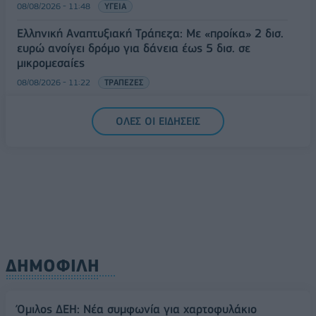
08/08/2026 - 11:48
ΥΓΕΙΑ
Ελληνική Αναπτυξιακή Τράπεζα: Με «προίκα» 2 δισ.
ευρώ ανοίγει δρόμο για δάνεια έως 5 δισ. σε
μικρομεσαίες
08/08/2026 - 11:22
ΤΡΑΠΕΖΕΣ
5G παντού, 6G στον ορίζοντα: Πού βρίσκεται η
ΟΛΕΣ ΟΙ ΕΙΔΗΣΕΙΣ
Ελλάδα στη μεγάλη τεχνολογική μετάβαση
08/08/2026 - 10:54
ΤΕΧΝΟΛΟΓΙΑ
ΔΗΜΟΦΙΛΗ
Όμιλος ΔΕΗ: Νέα συμφωνία για χαρτοφυλάκιο