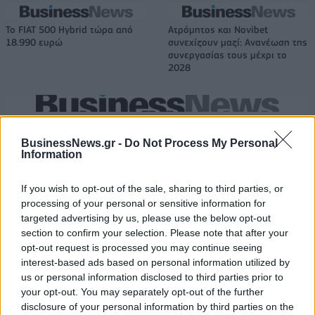
Το FIAT 500 Hybrid τώρα από
Ατρόμητος και Novibet
18.990 ευρώ
συνεχίζουν μαζί: Ανανέωση της
συνεργασίας τους μέχρι το
2028
18η συνεχόμενη χρονιά για τον ΟΤΕ στη διεθνή σειρά δεικτών
FTSE4Good
BusinessNews.gr -
Do Not Process My Personal
Information
If you wish to opt-out of the sale, sharing to third parties, or
Alpha Bank: Για πρώτη φορά το Αρχαίο Θέατρο Επιδαύρου άνοιξε τις
πύλες του σε όλους
processing of your personal or sensitive information for
targeted advertising by us, please use the below opt-out
section to confirm your selection. Please note that after your
opt-out request is processed you may continue seeing
interest-based ads based on personal information utilized by
us or personal information disclosed to third parties prior to
ΠΕΡΙΣΣΌΤΕΡΑ ΣΕ ΑΥΤΉ ΤΗΝ ΚΑΤΗΓΟΡΊΑ
your opt-out. You may separately opt-out of the further
disclosure of your personal information by third parties on the