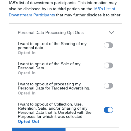
IAB’s list of downstream participants. This information may
also be disclosed by us to third parties on the
IAB’s List of
Downstream Participants
that may further disclose it to other
third parties.
Personal Data Processing Opt Outs
Συστημικές τράπεζες:
Ελληνική Τράπεζα: Κέρδη
I want to opt-out of the Sharing of my
Αύξηση 38,4% των
€93,3 εκατ. το α' τρίμηνο -
personal data.
κερδών στο α΄ τρίμηνο
Εξυπηρετούμενο το 99,7%
Opted In
του 2024
του νέου δανεισμού
I want to opt-out of the Sale of my
25/05/2024 - 10:22
24/05/2024 - 09:53
Personal Data.
Opted In
I want to opt-out of processing my
Personal Data for Targeted Advertising.
Opted In
I want to opt-out of Collection, Use,
Retention, Sale, and/or Sharing of my
Personal Data that Is Unrelated with the
Purposes for which it was collected.
Opted Out