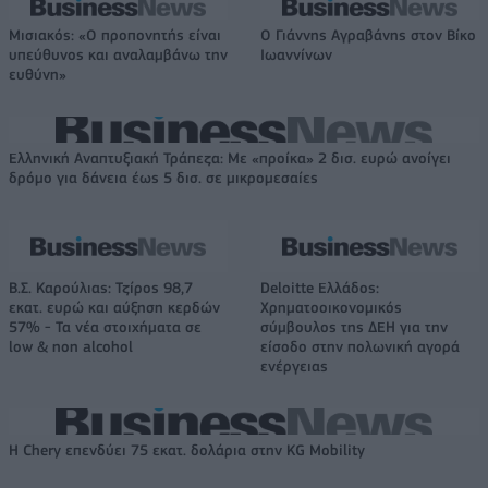
Μισιακός: «Ο προπονητής είναι
Ο Γιάννης Αγραβάνης στον Βίκο
υπεύθυνος και αναλαμβάνω την
Ιωαννίνων
ευθύνη»
Ελληνική Αναπτυξιακή Τράπεζα: Με «προίκα» 2 δισ. ευρώ ανοίγει
δρόμο για δάνεια έως 5 δισ. σε μικρομεσαίες
Β.Σ. Καρούλιας: Τζίρος 98,7
Deloitte Ελλάδος:
εκατ. ευρώ και αύξηση κερδών
Χρηματοοικονομικός
57% - Τα νέα στοιχήματα σε
σύμβουλος της ΔΕΗ για την
low & non alcohol
είσοδο στην πολωνική αγορά
ενέργειας
Η Chery επενδύει 75 εκατ. δολάρια στην KG Mobility