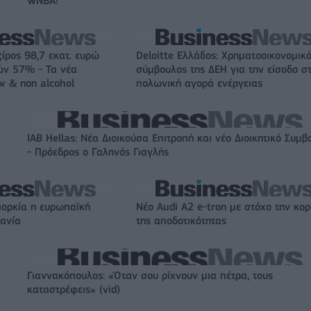
WNBA!
ζίρος 98,7 εκατ. ευρώ
Deloitte Ελλάδος: Χρηματοοικονομικ
ών 57% - Τα νέα
σύμβουλος της ΔΕΗ για την είσοδο σ
w & non alcohol
πολωνική αγορά ενέργειας
IAB Hellas: Νέα Διοικούσα Επιτροπή και νέο Διοικητικό Συμβ
- Πρόεδρος ο Γαληνός Γιαγλής
ιορκία η ευρωπαϊκή
Νέο Audi A2 e-tron με στόχο την κο
χανία
της αποδοτικότητας
Γιαννακόπουλος: «Όταν σου ρίχνουν μια πέτρα, τους
καταστρέφεις» (vid)