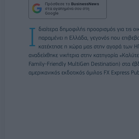
Πρόσθεσε το
BusinessNews
στα αγαπημένα σου στη
Google
I
διαίτερα δημοφιλής προορισμός για τις ο
παραμένει η Ελλάδα, γεγονός που επιβεβ
κατέκτησε η χώρα μας στην αγορά των ΗΠ
αναδείχθηκε νικήτρια στην κατηγορία «Καλύτ
Family-Friendly MultiGen Destination) στα 
αμερικανικός εκδοτικός όμιλος FX Express Pub