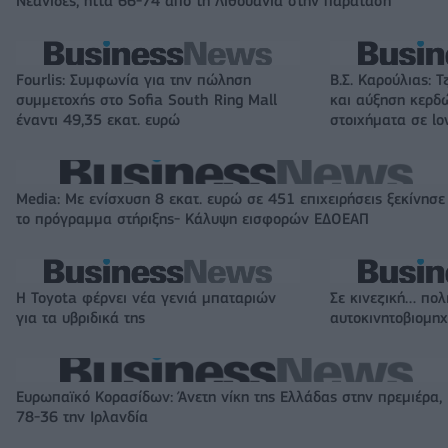
Νεάνιδες, ήττα 66-74 από τη Λιθουανία στην παράταση
Fourlis: Συμφωνία για την πώληση
Β.Σ. Καρούλιας: Τ
συμμετοχής στο Sofia South Ring Mall
και αύξηση κερδ
έναντι 49,35 εκατ. ευρώ
στοιχήματα σε lo
Media: Με ενίσχυση 8 εκατ. ευρώ σε 451 επιχειρήσεις ξεκίνησε
το πρόγραμμα στήριξης- Κάλυψη εισφορών ΕΔΟΕΑΠ
Η Toyota φέρνει νέα γενιά μπαταριών
Σε κινεζική… πολ
για τα υβριδικά της
αυτοκινητοβιομη
Ευρωπαϊκό Κορασίδων: Άνετη νίκη της Ελλάδας στην πρεμιέρα,
78-36 την Ιρλανδία