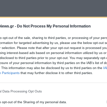
News.gr -
Do Not Process My Personal Information
ική εμπειρία»
to opt-out of the sale, sharing to third parties, or processing of your per
 βραβείων αναδεικνύονται κάθε φορά μετά από
formation for targeted advertising by us, please use the below opt-out s
r selection. Please note that after your opt-out request is processed y
 περιοδικού whereverfamily.com, που αποτελεί
eing interest-based ads based on personal information utilized by us or
ler και εξειδικεύεται στις οικογενειακές διακοπές,
disclosed to third parties prior to your opt-out. You may separately opt-
υμάτων, τουριστικών πρακτορείων και εταιρειών
losure of your personal information by third parties on the IAB’s list of
. This information may also be disclosed by us to third parties on the
IA
τα από την απόσταση, το μεταφορικό μέσο και το
Participants
that may further disclose it to other third parties.
ων διοργανωτών, οι αναγνώστες του site επέλεξαν
ώς «εκτίμησαν τις προσπάθειες της χώρας ώστε να
».
l Data Processing Opt Outs
ς 19 Σεπτεμβρίου, στο The Lotos Club της Νέας
o opt-out of the Sharing of my personal data.