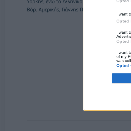
Υόρκης, ενώ το ελληνικό βραβείο παρέλαβε 
Opted 
Βόρ. Αμερικής, Γιάννης Πλεξουσάκης.
I want t
Opted 
I want 
Advertis
Opted 
I want t
of my P
was col
Opted 