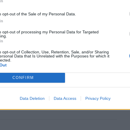
ο αναπληρωτής προϊστάμενος της Υπηρεσίας ΕΟΤ
In
o opt-out of the Sale of my Personal Data.
In
to opt-out of processing my Personal Data for Targeted
ing.
In
o opt-out of Collection, Use, Retention, Sale, and/or Sharing
ersonal Data that Is Unrelated with the Purposes for which it
lected.
Out
CONFIRM
Data Deletion
Data Access
Privacy Policy