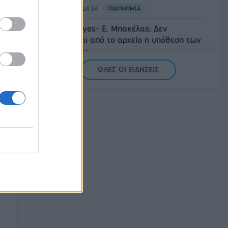
07/08/2026 - 14:34
ΟΙΚΟΝΟΜΙΑ
Άρειος Πάγος- Ε. Μπακέλας: Δεν
ανασύρεται από το αρχείο η υπόθεση των
υποκλοπών
07/08/2026 - 14:11
ΕΛΛΑΔΑ
ΟΛΕΣ ΟΙ ΕΙΔΗΣΕΙΣ
Σαουδική Αραβία, Τουρκία και Πακιστάν
υπογράφουν κοινή αμυντική συμφωνία
07/08/2026 - 13:47
ΚΟΣΜΟΣ