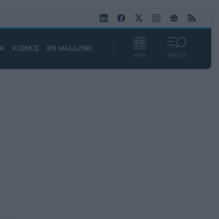
ΚΗ
ΚΟΣΜΟΣ
BN MAGAZINE
ΡΟΗ
ΜΕΝΟΥ