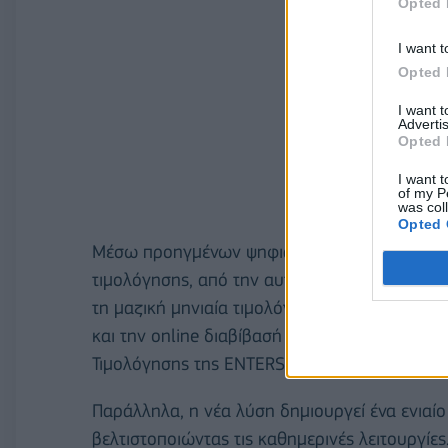
Opted 
I want t
Opted 
I want 
Advertis
Opted 
I want t
of my P
was col
Opted 
Μέσω προηγμένων ψηφιακών λειτουργιών, αυτ
τιμολόγησης, από την αυτόματη εισαγωγή τω
τη μαζική μηνιαία τιμολόγηση έως την ηλεκτ
και την online διαβίβασή τους στην πλατφό
Τιμολόγησης της ENTERSOFTONE.
Παράλληλα, η νέα λύση δημιουργεί ένα ενιαίο
βελτιστοποιώντας τις καθημερινές λειτουργίε