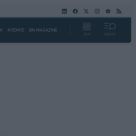
ΚΗ
ΚΟΣΜΟΣ
BN MAGAZINE
ΡΟΗ
ΜΕΝΟΥ