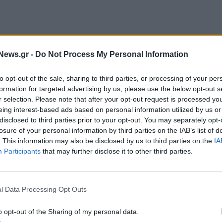
ηση και εξειδικευμένη παραμετροποίηση του ES1
News.gr -
Do Not Process My Personal Information
 πληροφοριακό σύστημα οικονομικής διαχείρισης,
οικονομικών ροών της εταιρείας.
to opt-out of the sale, sharing to third parties, or processing of your per
formation for targeted advertising by us, please use the below opt-out s
ς Speedex αποκτά πρόσβαση σε ολοκληρωμένη και
r selection. Please note that after your opt-out request is processed y
ατικό χρόνο, αξιοποιώντας ένα σύγχρονο Σύστημα
eing interest-based ads based on personal information utilized by us or
disclosed to third parties prior to your opt-out. You may separately opt-
ην ευελιξία και υποστηρίζει την ταχύτερη και
losure of your personal information by third parties on the IAB’s list of
άσεων.
. This information may also be disclosed by us to third parties on the
IA
Participants
that may further disclose it to other third parties.
ι στις ιδιαίτερες απαιτήσεις του επιχειρηματικού
ικτύου συνεργατών της.
l Data Processing Opt Outs
o opt-out of the Sharing of my personal data.