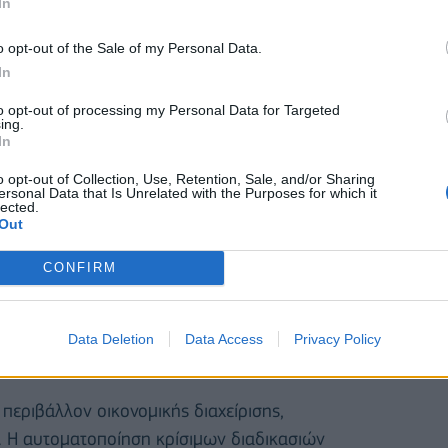
In
o opt-out of the Sale of my Personal Data.
In
to opt-out of processing my Personal Data for Targeted
ing.
In
o opt-out of Collection, Use, Retention, Sale, and/or Sharing
ersonal Data that Is Unrelated with the Purposes for which it
lected.
Out
οματοποιείται το σύνολο της διαδικασίας
CONFIRM
ν εντολών έκδοσης παραστατικών (φορτωτικών) και
ρονική αποστολή των παραστατικών στους πελάτες
ρμα myDATA της ΑΑΔΕ, μέσω Παρόχου Ηλεκτρονικής
Data Deletion
Data Access
Privacy Policy
 περιβάλλον οικονομικής διαχείρισης,
ς. Η αυτοματοποίηση κρίσιμων διαδικασιών