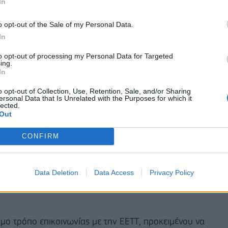
In
ιών
o opt-out of the Sale of my Personal Data.
In
to opt-out of processing my Personal Data for Targeted
ing.
In
o opt-out of Collection, Use, Retention, Sale, and/or Sharing
ersonal Data that Is Unrelated with the Purposes for which it
lected.
Out
CONFIRM
Data Deletion
Data Access
Privacy Policy
να ενημερώνουν την ΕΕΤΤ για σχετικές πρακτικές
μο τρόπο επικοινωνίας με την ΕΕΤΤ, προκειμένου να