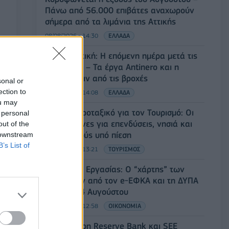
Πάνω από 56.000 επιβάτες αναχωρούν
σήμερα από τα λιμάνια της Αττικής
08/08/2026 - 14:30
ΕΛΛΑΔΑ
Δυτική Αττική: Η επόμενη ημέρα μετά τις
πυρκαγιές – Τα έργα Antinero και η
«μάχη» πριν από τις βροχές
sonal or
ection to
08/08/2026 - 14:08
ΕΛΛΑΔΑ
ou may
Ειδικό Χωροταξικό για τον Τουρισμό: Οι
 personal
νέοι κανόνες για επενδύσεις, νησιά και
out of the
προορισμούς υπό πίεση
 downstream
B’s List of
08/08/2026 - 13:21
ΤΟΥΡΙΣΜΟΣ
Υπουργείο Εργασίας: Ο “χάρτης” των
πληρωμών από τον e-ΕΦΚΑ και τη ΔΥΠΑ
έως τις 14 Αυγούστου
08/08/2026 - 12:58
ΟΙΚΟΝΟΜΙΑ
Οι Hamilton Reserve Bank και SEE