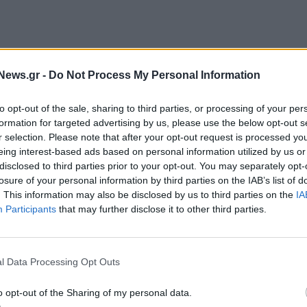
News.gr -
Do Not Process My Personal Information
προϊόντων/υπηρεσιών στην αγορά,
ς θέσης (όπως αδικαιολόγητη άρνηση πώλησης,
to opt-out of the sale, sharing to third parties, or processing of your per
formation for targeted advertising by us, please use the below opt-out s
των/υπηρεσιών ή για κατανομή πελατών/
r selection. Please note that after your opt-out request is processed y
eing interest-based ads based on personal information utilized by us or
disclosed to third parties prior to your opt-out. You may separately opt-
 να εντοπίζει και να διερευνά περιπτώσεις
losure of your personal information by third parties on the IAB’s list of
όχο να διασφαλίζει την εύρυθμη λειτουργία των
. This information may also be disclosed by us to third parties on the
IA
Participants
that may further disclose it to other third parties.
αίνεται ότι η διαχείριση των πληροφοριών γίνεται
l Data Processing Opt Outs
γωνιστικές πρακτικές παρέχονται οι ακόλουθες
o opt-out of the Sharing of my personal data.