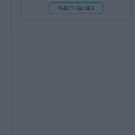
δάνεια έως 5 δισ. σε μικρομεσαίες
ΟΛΕΣ ΟΙ ΕΙΔΗΣΕΙΣ
08/08/2026 - 11:22
ΤΡΑΠΕΖΕΣ
5G παντού, 6G στον ορίζοντα: Πού
βρίσκεται η Ελλάδα στη μεγάλη
τεχνολογική μετάβαση
08/08/2026 - 10:54
ΤΕΧΝΟΛΟΓΙΑ