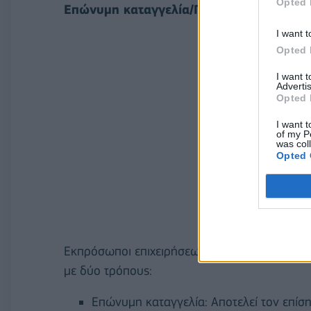
Opted 
Επώνυμη καταγγελία/Παροχή πληροφορ
I want t
Opted 
I want 
Advertis
Opted 
I want t
of my P
was col
Opted 
Εκπρόσωποι επιχειρήσεων ή πολίτες μπορούν 
με δύο τρόπους:
Επώνυμη καταγγελία: Αποτελεί τον επίση