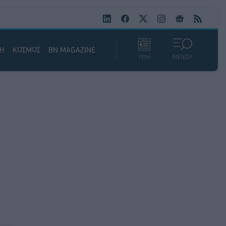
ΚΗ
ΚΟΣΜΟΣ
BN MAGAZINE
ΡΟΗ
ΜΕΝΟΥ