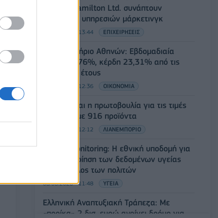
Capital Hamilton Ltd. συνάπτουν
συμφωνία υπηρεσιών μάρκετινγκ
08/08/2026 - 13:44
ΕΠΙΧΕΙΡΗΣΕΙΣ
Χρηματιστήριο Αθηνών: Εβδομαδιαία
άνοδος 1,76%, κέρδη 23,31% από τις
αρχές του έτους
08/08/2026 - 12:36
ΟΙΚΟΝΟΜΙΑ
Διευρύνεται η πρωτοβουλία για τις τιμές
στο ράφι με 916 προϊόντα
08/08/2026 - 12:12
ΛΙΑΝΕΜΠΟΡΙΟ
Health Monitoring: Η εθνική υποδομή για
την αξιοποίηση των δεδομένων υγείας
προς όφελος των πολιτών
08/08/2026 - 11:48
ΥΓΕΙΑ
Ελληνική Αναπτυξιακή Τράπεζα: Με
«προίκα» 2 δισ. ευρώ ανοίγει δρόμο για