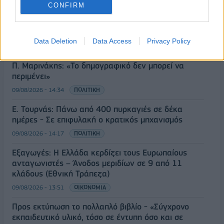
CONFIRM
ΡΟΗ ΕΙΔΗΣΕΩΝ
Data Deletion
Data Access
Privacy Policy
Π. Μαρινάκης: «Το δημογραφικό δεν μπορεί να
περιμένει»
09/08/2026 - 14:34
ΠΟΛΙΤΙΚΗ
Ε. Τουρνάς: Πάνω από 400 πυρκαγιές σε δέκα
ημέρες - Σε επιφυλακή ο κρατικός μηχανισμός
09/08/2026 - 14:17
ΠΟΛΙΤΙΚΗ
Εξαγωγές: Η Ελλάδα κερδίζει τους Ευρωπαίους
ανταγωνιστές – Άνοδος μεριδίων σε 9 από 11
κλάδους (Εθνική Τράπεζα)
09/08/2026 - 13:51
ΟΙΚΟΝΟΜΙΑ
Προς εκτύπωση το πολλαπλό βιβλίο - «Σύγχρονο
εκπαιδευτικό υλικό, τόσο σε έντυπη όσο και σε