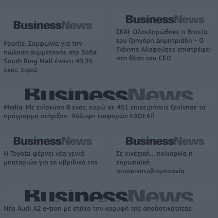
ΣΚΑΪ: Ολοκληρώθηκε η θητεία
του Γρηγόρη Δημητριάδη - Ο
Fourlis: Συμφωνία για την
Γιάννης Αλαφούζος επιστρέφει
πώληση συμμετοχής στο Sofia
στη θέση του CEO
South Ring Mall έναντι 49,35
εκατ. ευρώ
Media: Με ενίσχυση 8 εκατ. ευρώ σε 451 επιχειρήσεις ξεκίνησε το
πρόγραμμα στήριξης- Κάλυψη εισφορών ΕΔΟΕΑΠ
Η Toyota φέρνει νέα γενιά
Σε κινεζική… πολιορκία η
μπαταριών για τα υβριδικά της
ευρωπαϊκή
αυτοκινητοβιομηχανία
Νέο Audi A2 e-tron με στόχο την κορυφή της αποδοτικότητας