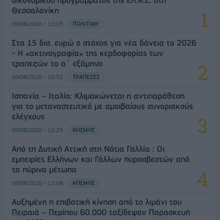
οικονομικού προγράμματος της ΕΛ.Α.Σ. στη
Θεσσαλονίκη
09/08/2026 - 10:03
ΠΟΛΙΤΙΚΗ
Στα 15 δισ. ευρώ ο στόχος για νέα δάνεια το 2026
- Η «ακτινογραφία» της κερδοφορίας των
τραπεζών το α΄ εξάμηνο
09/08/2026 - 10:52
ΤΡΑΠΕΖΕΣ
Ισπανία – Ιταλία: Κλιμακώνεται η αντιπαράθεση
για το μεταναστευτικό με αμοιβαίους συνοριακούς
ελέγχους
09/08/2026 - 10:29
ΚΟΣΜΟΣ
Από τη Δυτική Αττική στη Νότια Γαλλία : Οι
εμπειρίες Ελλήνων και Γάλλων πυροσβεστών από
τα πύρινα μέτωπα
09/08/2026 - 12:08
ΚΟΣΜΟΣ
Αυξημένη η επιβατική κίνηση από το λιμάνι του
Πειραιά – Περίπου 60.000 ταξίδεψαν Παρασκευή