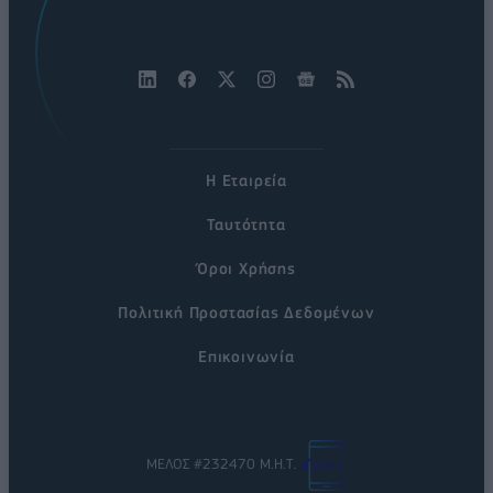
Η Εταιρεία
Ταυτότητα
Όροι Χρήσης
Πολιτική Προστασίας Δεδομένων
Επικοινωνία
ΜΕΛΟΣ #232470 Μ.Η.Τ.