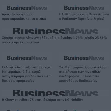
Άρης: Το πρόγραμμα
ΠΑΟΚ: Έφτασε στη Θεσσαλονίκη
προετοιμασίας και τα φιλικά
ο ΡαϊΚουάν Γκρέι (vid & pics)
Χρηματιστήριο Αθηνών: Εβδομαδιαία άνοδος 1,76%, κέρδη 23,31%
από τις αρχές του έτους
Ελληνική Αναπτυξιακή Τράπεζα:
Υπ. Μεταφορών: Οριστική λύση
Με «προίκα» 2 δισ. ευρώ
στο ζήτημα των πινακίδων
ανοίγει δρόμο για δάνεια έως 5
κυκλοφορίας - Τέλος στις
δισ. σε μικρομεσαίες
χρονοβόρες διαδικασίες
Η Chery επενδύει 75 εκατ. δολάρια στην KG Mobility