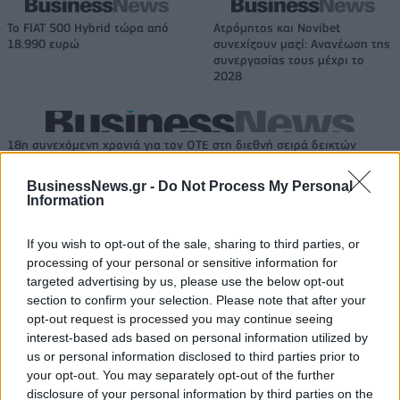
Το FIAT 500 Hybrid τώρα από
Ατρόμητος και Novibet
18.990 ευρώ
συνεχίζουν μαζί: Ανανέωση της
συνεργασίας τους μέχρι το
2028
18η συνεχόμενη χρονιά για τον ΟΤΕ στη διεθνή σειρά δεικτών
FTSE4Good
BusinessNews.gr -
Do Not Process My Personal
Information
Alpha Bank: Για πρώτη φορά το Αρχαίο Θέατρο Επιδαύρου άνοιξε τις
If you wish to opt-out of the sale, sharing to third parties, or
πύλες του σε όλους
processing of your personal or sensitive information for
targeted advertising by us, please use the below opt-out
section to confirm your selection. Please note that after your
opt-out request is processed you may continue seeing
interest-based ads based on personal information utilized by
ΠΕΡΙΣΣΌΤΕΡΑ ΣΕ ΑΥΤΉ ΤΗΝ ΚΑΤΗΓΟΡΊΑ
us or personal information disclosed to third parties prior to
your opt-out. You may separately opt-out of the further
disclosure of your personal information by third parties on the