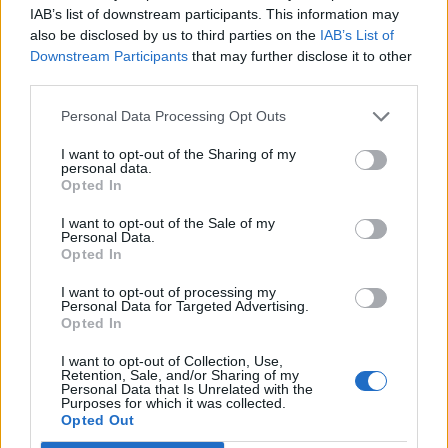
IAB’s list of downstream participants. This information may
also be disclosed by us to third parties on the
IAB’s List of
Downstream Participants
that may further disclose it to other
third parties.
Hellas Sat: Συνεργασία με
Personal Data Processing Opt Outs
Τα νέα Xiaomi Redmi Note
την Thales Alenia Space
13 έφτασαν στα
I want to opt-out of the Sharing of my
για ανάπτυξη φορτίου
καταστήματα Vodafone και
personal data.
οπτικών επικοινωνιών
Opted In
στο Vodafone eShop
26/01/2024 - 10:48
26/01/2024 - 16:06
I want to opt-out of the Sale of my
Personal Data.
Opted In
I want to opt-out of processing my
Personal Data for Targeted Advertising.
Opted In
I want to opt-out of Collection, Use,
Retention, Sale, and/or Sharing of my
Personal Data that Is Unrelated with the
Purposes for which it was collected.
Opted Out