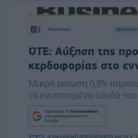
Newsroom
ΤΕΧΝΟΛΟΓ
ΟΤΕ: Αύξηση της πρ
κερδοφορίας στο ε
Μικρή μείωση 0,8% παρουσ
τα ενοποιημένα έσοδα το
Πρόσθεσε το
BusinessNews
στα αγαπημένα σου στη
Google
α οικονομικά αποτελέσματα για το γ'