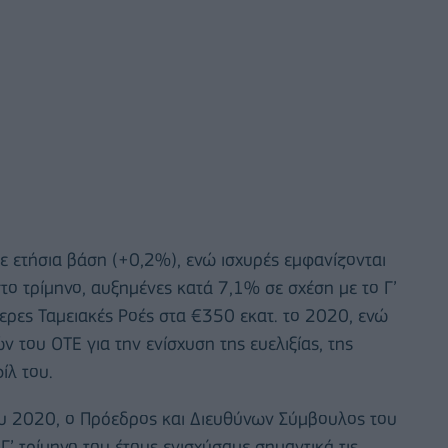
ε ετήσια βάση (+0,2%), ενώ ισχυρές εμφανίζονται
στο τρίμηνο, αυξημένες κατά 7,1% σε σχέση με το Γ’
θερες Ταμειακές Ροές στα €350 εκατ. το 2020, ενώ
 του ΟΤΕ για την ενίσχυση της ευελιξίας, της
ίλ του.
ου 2020, ο Πρόεδρος και Διευθύνων Σύμβουλος του
Γ’ τρίμηνο του έτους ενισχύσαμε σημαντικά τις