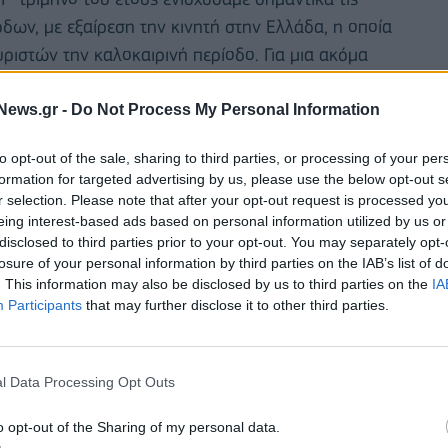
όδων, με εξαίρεση την κινητή στην Ελλάδα, η οποία
ιστών την καλοκαιρινή περίοδο. Για μια ακόμα
ρεσίες και τα έργα ICT συνέβαλε στην
μας αποδείχθηκε, επίσης, ανθεκτική, τόσο στο
News.gr -
Do Not Process My Personal Information
θε μέλος της οικογένειας του Ομίλου ΟΤΕ για τα
to opt-out of the sale, sharing to third parties, or processing of your per
ι τη δέσμευση όλων, μπορούμε να αντιμετωπίσουμε
formation for targeted advertising by us, please use the below opt-out s
τους επόμενους μήνες λόγω της πανδημίας και των
r selection. Please note that after your opt-out request is processed y
ρεάζουν τις αγορές μας».
eing interest-based ads based on personal information utilized by us or
disclosed to third parties prior to your opt-out. You may separately opt-
losure of your personal information by third parties on the IAB’s list of
ρες ανακοινώσαμε την πώληση του ποσοστού που
. This information may also be disclosed by us to third parties on the
IA
ή). Πρόκειται για μια στρατηγική απόφαση με
Participants
that may further disclose it to other third parties.
ιαφερόμενα μέρη. Ο μετασχηματισμός των
πλάνο μας. Από τις αρχές του επόμενου έτους, όλο
εις ανεξάρτητες 100% θυγατρικές εταιρείες του
l Data Processing Opt Outs
τούμε σε ένα σύγχρονο, εξαιρετικά ευέλικτο
o opt-out of the Sharing of my personal data.
 θέση, το οικονομικό προφίλ και τις προοπτικές