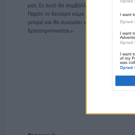
Opted 
μας. Σε αυτό θα συμβάλλουν και τα προγράμ
Παρότι το δεύτερο κύμα της πανδημίας ενδέχε
I want t
μπορεί και θα συνεχίσει να στηρίζει τους πελάτ
Opted 
δραστηριοποιείται.»
I want 
Advertis
Opted 
I want t
of my P
was col
Opted 