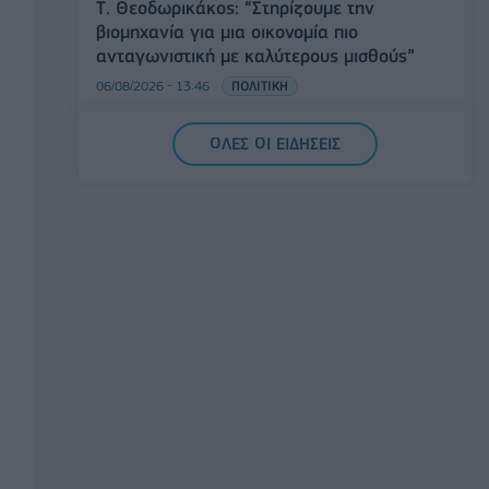
Τ. Θεοδωρικάκος: “Στηρίζουμε την
βιομηχανία για μια οικονομία πιο
ανταγωνιστική με καλύτερους μισθούς”
06/08/2026 - 13:46
ΠΟΛΙΤΙΚΗ
Χρηματιστήριο: Στις 2.628,25 μονάδες ο
ΟΛΕΣ ΟΙ ΕΙΔΗΣΕΙΣ
Γενικός Δείκτης Τιμών, με άνοδο 0,17%
06/08/2026 - 13:17
ΟΙΚΟΝΟΜΙΑ