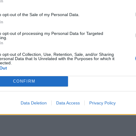
In
ματα οικειοθελούς αποχώρησης αυτού του έτους.
ται να δημιουργήσει νέες προκλήσεις, ο Όμιλος ΟΤΕ
o opt-out of the Sale of my Personal Data.
ες, την κοινωνία και τις αγορές στις οποίες
In
to opt-out of processing my Personal Data for Targeted
ing.
In
o opt-out of Collection, Use, Retention, Sale, and/or Sharing
ersonal Data that Is Unrelated with the Purposes for which it
lected.
Out
CONFIRM
Data Deletion
Data Access
Privacy Policy