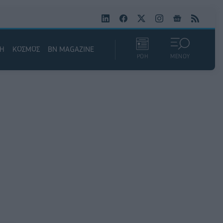
ΚΗ
ΚΟΣΜΟΣ
BN MAGAZINE
ΡΟΗ
ΜΕΝΟΥ