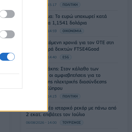
06/08/2026 - 15:17
ΠΟΛΙΤΙΚΗ
Συνάλλαγμα: Το ευρώ υποχωρεί κατά
0,11%, στα 1,1541 δολάρια
06/08/2026 - 14:59
ΟΙΚΟΝΟΜΙΑ
18η συνεχόμενη χρονιά για τον ΟΤΕ στη
διεθνή σειρά δεικτών FTSE4Good
06/08/2026 - 14:40
ESG
Κ. Χατζηδάκης: Στον κάλαθο των
αχρήστων οι αμφισβητήσεις για το
καλώδιο της ηλεκτρικής διασύνδεσης
Ελλάδας-Κύπρου
06/08/2026 - 14:23
ΠΟΛΙΤΙΚΗ
Aegean: Νέο ιστορικό ρεκόρ με πάνω από
2 εκατ. επιβάτες τον Ιούλιο
06/08/2026 - 14:00
ΤΟΥΡΙΣΜΟΣ