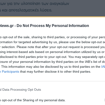
εων για την υλοποίηση των αναγκαίων
 και αποτελεσματικές λύσεις.
τικής συνάντησης που είχαμε σήμερα με τον
News.gr -
Do Not Process My Personal Information
με ότι μπορούμε να θέσουμε τα θεμέλια για τη
φιακού hub” επενδύσεων. Στην εκπλήρωση αυτού του
to opt-out of the sale, sharing to third parties, or processing of your per
formation for targeted advertising by us, please use the below opt-out s
α με τον κύριο Γεωργιάδη και δεσμευόμαστε να
r selection. Please note that after your opt-out request is processed y
α συμβάλλουμε με όλες μας τις δυνάμεις, τη διεθνή
eing interest-based ads based on personal information utilized by us or
 την πλευρά της η Πρόεδρος του ΔΣ του ΣΕΠΕ, κυρία
disclosed to third parties prior to your opt-out. You may separately opt-
losure of your personal information by third parties on the IAB’s list of
. This information may also be disclosed by us to third parties on the
IA
Participants
that may further disclose it to other third parties.
l Data Processing Opt Outs
o opt-out of the Sharing of my personal data.