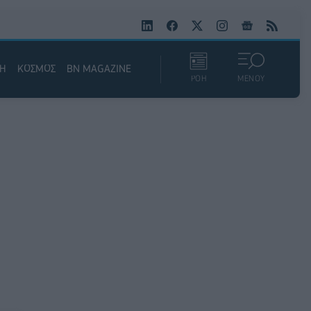
ΚΗ
ΚΟΣΜΟΣ
BN MAGAZINE
ΡΟΗ
ΜΕΝΟΥ