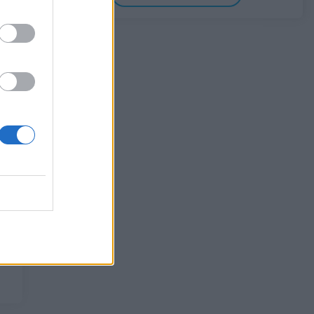
Σαουδική Αραβία, Τουρκία και Πακιστάν
υπογράφουν κοινή αμυντική συμφωνία
07/08/2026 - 13:47
ΚΟΣΜΟΣ