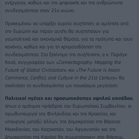
ενέργειας, καθώς και της ψηφιακής και της ανθρώπινης
συνδεσιμότητας στον 21ο αιώνα.
Προκειμένου να υπάρξει ευρεία συζήτηση, οι ομιλητές από
την Ευρώπη και πέραν αυτής θα συζητήσουν για
γεωπολιτικά και οικονομικά θέματα, για τα πρότυπα και τους
κανόνες, καθώς και για τη χρηματοδότηση της
συνδεσιμότητας. Στο ξεκίνημα της συζήτησης, ο κ. Παράγκ
Κανά, συγγραφέας των «
Connectography: Mapping the
Future of Global Civilization»
και «
The Future is Asian:
Commerce, Conflict, and Culture in the 21st Century
» θα
σχολιάσει τη συνδεσιμότητα ως παγκόσμια μεγατάση.
Πολιτικοί ηγέτες και προσωπικότητες υψηλού επιπέδου
,
όπως ο ομότιμος πρόεδρος του Ευρωπαϊκού Συμβουλίου, οι
πρωθυπουργοί της Φινλανδίας και της Κροατίας, και
υπουργοί, μεταξύ άλλων, της Δημοκρατίας της Βόρειας
Μακεδονίας, του Καζακστάν, του Αφγανιστάν και της
Δημοκρατίας της Κορέας θα συμμετάσχουν στο Φόρουμ.