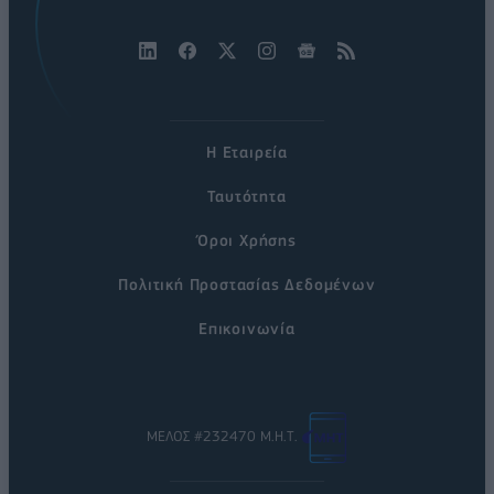
Η Εταιρεία
Ταυτότητα
Όροι Χρήσης
Πολιτική Προστασίας Δεδομένων
Επικοινωνία
ΜΕΛΟΣ #232470 Μ.Η.Τ.