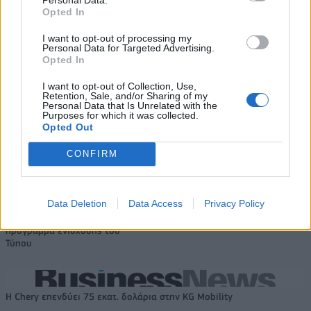
Opted In
I want to opt-out of processing my
Ζαλγκίρις: Επίσημη η απόκτηση
Μοκόκα: «Θέλουμε να χτίσουμε
Personal Data for Targeted Advertising.
του Έβανς και ο δανεισμός του
κάτι μεγάλο με την ιδιοκτησία
Opted In
στους Λόντον Λάιονς
και τη διοίκηση»
I want to opt-out of Collection, Use,
Retention, Sale, and/or Sharing of my
Personal Data that Is Unrelated with the
Purposes for which it was collected.
ΕΛΣΤΑΤ: Στο 3,4% υποχώρησε ο πληθωρισμός τον Ιούλιο
Opted Out
CONFIRM
Χρηματοδότηση 8 εκατ. ευρώ
Metlen: Ρεκόρ EBITDA στο α'
Data Deletion
Data Access
Privacy Policy
σε 843 μέσα ενημέρωσης-
εξάμηνο, στα 550 εκατ. ευρώ –
Ξεκίνησε το πενταετές
Καθαρά κέρδη 313 εκατ. ευρώ
πρόγραμμα ενίσχυσης του
Τύπου
Η Chery επενδύει 75 εκατ. δολάρια στην KG Mobility