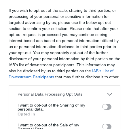
If you wish to opt-out of the sale, sharing to third parties, or
Media: Με ενίσχυση 8 εκατ.
processing of your personal or sensitive information for
ευρώ σε 451 επιχειρήσεις
targeted advertising by us, please use the below opt-out
Deloitte Ελλάδος:
ξεκίνησε το πρόγραμμα
Χρηματοοικονομικός
section to confirm your selection. Please note that after your
στήριξης- Κάλυψη εισφορών
σύμβουλος της ΔΕΗ για την
opt-out request is processed you may continue seeing
ΕΔΟΕΑΠ
είσοδο στην πολωνική αγορά
interest-based ads based on personal information utilized by
ενέργειας
us or personal information disclosed to third parties prior to
your opt-out. You may separately opt-out of the further
disclosure of your personal information by third parties on the
IAB’s list of downstream participants. This information may
IAB Hellas: Νέα Διοικούσα Επιτροπή και νέο Διοικητικό Συμβούλιο -
Πρόεδρος ο Γαληνός Γιαγλής
also be disclosed by us to third parties on the
IAB’s List of
Downstream Participants
that may further disclose it to other
third parties.
Η Toyota φέρνει νέα γενιά
Σε κινεζική… πολιορκία η
Personal Data Processing Opt Outs
μπαταριών για τα υβριδικά της
ευρωπαϊκή
αυτοκινητοβιομηχανία
I want to opt-out of the Sharing of my
personal data.
Opted In
I want to opt-out of the Sale of my
Νέο Audi A2 e-tron με στόχο την κορυφή της αποδοτικότητας
Personal Data.