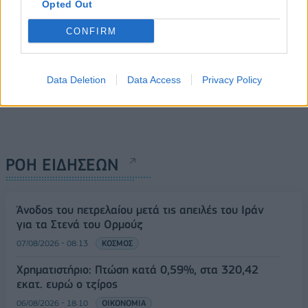
Opted Out
CONFIRM
Data Deletion
Data Access
Privacy Policy
ΡΟΗ ΕΙΔΗΣΕΩΝ
Άνοδος του πετρελαίου μετά τις απειλές του Ιράν
για τα Στενά του Ορμούζ
07/08/2026 - 08:13
ΚΟΣΜΟΣ
Χρηματιστήριο: Πτώση κατά 0,59%, στα 320,42
εκατ. ευρώ ο τζίρος
06/08/2026 - 18:10
ΟΙΚΟΝΟΜΙΑ