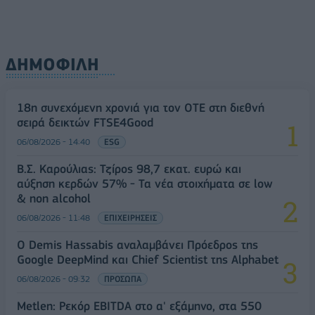
ΔΗΜΟΦΙΛΗ
18η συνεχόμενη χρονιά για τον ΟΤΕ στη διεθνή
σειρά δεικτών FTSE4Good
06/08/2026 - 14:40
ESG
Β.Σ. Καρούλιας: Τζίρος 98,7 εκατ. ευρώ και
αύξηση κερδών 57% - Τα νέα στοιχήματα σε low
& non alcohol
06/08/2026 - 11:48
ΕΠΙΧΕΙΡΗΣΕΙΣ
Ο Demis Hassabis αναλαμβάνει Πρόεδρος της
Google DeepMind και Chief Scientist της Alphabet
06/08/2026 - 09:32
ΠΡΟΣΩΠΑ
Metlen: Ρεκόρ EBITDA στο α' εξάμηνο, στα 550