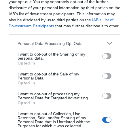
your opt-out. You may separately opt-out of the further
ESG Report 2025: Πώς η ΑΒ Βασιλόπουλος μετατρέπει τη
disclosure of your personal information by third parties on the
βιωσιμότητα σε καθημερινή πράξη
IAB’s list of downstream participants. This information may
also be disclosed by us to third parties on the
IAB’s List of
Downstream Participants
that may further disclose it to other
third parties.
ΠΕΡΙΣΣΌΤΕΡΑ ΣΕ ΑΥΤΉ ΤΗΝ ΚΑΤΗΓΟΡΊΑ
Personal Data Processing Opt Outs
I want to opt-out of the Sharing of my
personal data.
Opted In
I want to opt-out of the Sale of my
Personal Data.
O Κωτσόβολος σου
Opted In
φτιάχνει τις γιορτές
ΙΟΒΕ: Οι νέες επιχειρήσεις
21/12/2017 - 02:00
I want to opt-out of processing my
Personal Data for Targeted Advertising.
στην Ελλάδα αξιοποιούν
Opted In
πλήρως νέες τεχνολογίες
21/12/2017 - 02:00
I want to opt-out of Collection, Use,
Retention, Sale, and/or Sharing of my
Personal Data that Is Unrelated with the
Purposes for which it was collected.