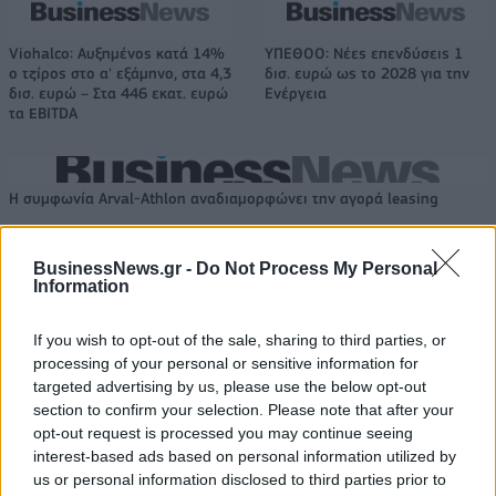
Viohalco: Αυξημένος κατά 14%
ΥΠΕΘΟΟ: Νέες επενδύσεις 1
ο τζίρος στο α' εξάμηνο, στα 4,3
δισ. ευρώ ως το 2028 για την
δισ. ευρώ – Στα 446 εκατ. ευρώ
Ενέργεια
τα EBITDA
Η συμφωνία Arval-Athlon αναδιαμορφώνει την αγορά leasing
BusinessNews.gr -
Do Not Process My Personal
VW: Η δύσκολη εξίσωση της
18η συνεχόμενη χρονιά για τον
Information
αναδιάρθρωσης
ΟΤΕ στη διεθνή σειρά δεικτών
FTSE4Good
If you wish to opt-out of the sale, sharing to third parties, or
processing of your personal or sensitive information for
targeted advertising by us, please use the below opt-out
Alpha Bank: Για πρώτη φορά το Αρχαίο Θέατρο Επιδαύρου άνοιξε τις
section to confirm your selection. Please note that after your
πύλες του σε όλους
opt-out request is processed you may continue seeing
interest-based ads based on personal information utilized by
us or personal information disclosed to third parties prior to