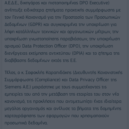
Α.Ε.Δ.Ε., δικηγόρος και πιστοποιημένος DPO Executive)
ανέπτυξε ειδικότερα ζητήματα πρακτικής συμμόρφωσης με
τον Γενικό Κανονισμό για την Προστασία των Προσωπικών
Δεδομένων (GDPR) και συγκεκριμένα την υποχρέωση για
λήψη κατάλληλων τεχνικών και οργανωτικών μέτρων, την
υποχρέωση γνωστοποίησης παραβιάσεων, την υποχρέωση
ορισμού Data Protection Officer (DPO), την υποχρέωση
διενέργειας εκτίμησης αντικτύπου (DPIA) και το ζήτημα της
διαβίβασης δεδομένων εκτός της Ε.Ε.
Τέλος, ο κ. Σοφοκλής Καραπιδάκης (Διευθυντής Κανονιστικής
Συμμόρφωσης (Compliance) και Data Privacy Officer της
Siemens A.E.) μοιράστηκε με τους συμμετέχοντες τις
εμπειρίες του από την μετάβαση της εταιρίας του στον νέο
κανονισμό, τις προκλήσεις που αντιμετωπίζει ένας ιδιαίτερα
μεγάλος οργανισμός και ανέλυσε τα βήματα της δομημένης
χαρτογράφησης των εφαρμογών που χρησιμοποιούν
προσωπικά δεδομένα.