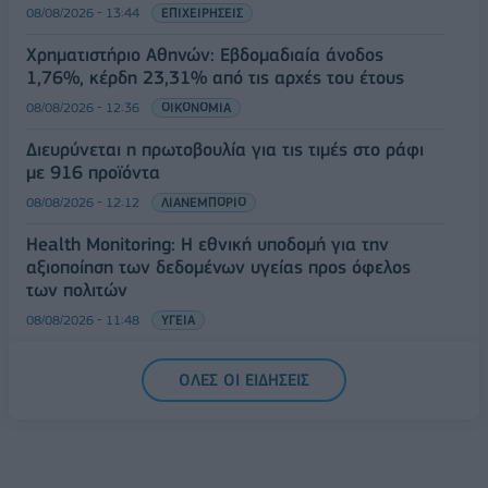
08/08/2026 - 13:44
ΕΠΙΧΕΙΡΗΣΕΙΣ
Χρηματιστήριο Αθηνών: Εβδομαδιαία άνοδος
1,76%, κέρδη 23,31% από τις αρχές του έτους
08/08/2026 - 12:36
ΟΙΚΟΝΟΜΙΑ
Διευρύνεται η πρωτοβουλία για τις τιμές στο ράφι
με 916 προϊόντα
08/08/2026 - 12:12
ΛΙΑΝΕΜΠΟΡΙΟ
Health Monitoring: Η εθνική υποδομή για την
αξιοποίηση των δεδομένων υγείας προς όφελος
των πολιτών
08/08/2026 - 11:48
ΥΓΕΙΑ
Ελληνική Αναπτυξιακή Τράπεζα: Με «προίκα» 2 δισ.
ΟΛΕΣ ΟΙ ΕΙΔΗΣΕΙΣ
ευρώ ανοίγει δρόμο για δάνεια έως 5 δισ. σε
μικρομεσαίες
08/08/2026 - 11:22
ΤΡΑΠΕΖΕΣ