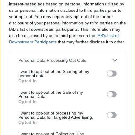
interest-based ads based on personal information utilized by
us or personal information disclosed to third parties prior to
Β.Σ. Καρούλιας: Τζίρος 98,7
Deloitte Ελλάδος:
your opt-out. You may separately opt-out of the further
εκατ. ευρώ και αύξηση κερδών
Χρηματοοικονομικός
disclosure of your personal information by third parties on the
57% - Τα νέα στοιχήματα σε
σύμβουλος της ΔΕΗ για την
IAB’s list of downstream participants. This information may
low & non alcohol
είσοδο στην πολωνική αγορά
also be disclosed by us to third parties on the
IAB’s List of
ενέργειας
Downstream Participants
that may further disclose it to other
third parties.
Η Chery επενδύει 75 εκατ. δολάρια στην KG Mobility
Personal Data Processing Opt Outs
I want to opt-out of the Sharing of my
personal data.
Opted In
Το FIAT 500 Hybrid τώρα από
Ατρόμητος και Novibet
18.990 ευρώ
συνεχίζουν μαζί: Ανανέωση της
I want to opt-out of the Sale of my
συνεργασίας τους μέχρι το
Personal Data.
2028
Opted In
I want to opt-out of processing my
Personal Data for Targeted Advertising.
Opted In
18η συνεχόμενη χρονιά για τον ΟΤΕ στη διεθνή σειρά δεικτών
FTSE4Good
I want to opt-out of Collection, Use,