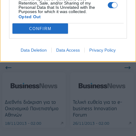
Retention, Sale, and/or Sharing of my
Personal Data that Is Unrelated with the
Purposes for which it was collected.
Alpha Bank: Για πρώτη φορά το Αρχαίο Θέατρο Επιδαύρου άνοιξε τις
Opted Out
πύλες του σε όλους
CONFIRM
Data Deletion
Data Access
Privacy Policy
ΠΕΡΙΣΣΌΤΕΡΑ ΣΕ ΑΥΤΉ ΤΗΝ ΚΑΤΗΓΟΡΊΑ
Διεθνής διάκριση για το
Τελική ευθεία για το e-
Οικονομικό Πανεπιστήμιο
business Innovation
Αθηνών
Forum
18/11/2013 - 02:00
26/11/2013 - 02:00