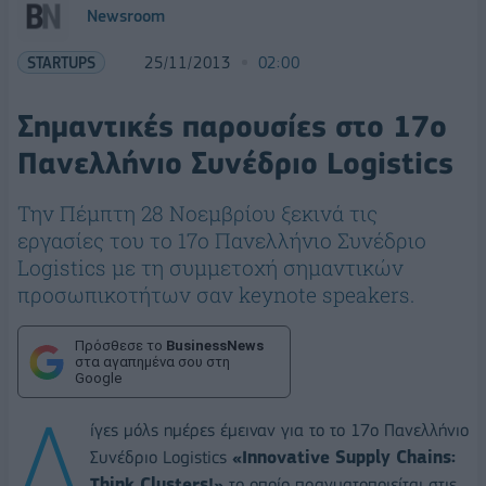
Newsroom
STARTUPS
25/11/2013
02:00
Σημαντικές παρουσίες στο 17ο
Πανελλήνιο Συνέδριο Logistics
Την Πέμπτη 28 Νοεμβρίου ξεκινά τις
εργασίες του το 17ο Πανελλήνιο Συνέδριο
Logistics με τη συμμετοχή σημαντικών
προσωπικοτήτων σαν keynote speakers.
Πρόσθεσε το
BusinessNews
στα αγαπημένα σου στη
Google
Λ
ίγες μόλς ημέρες έμειναν για το το 17ο Πανελλήνιο
Συνέδριο Logistics
«Innovative Supply Chains:
Think Clusters!»
το οποίο πραγματοποιείται στις