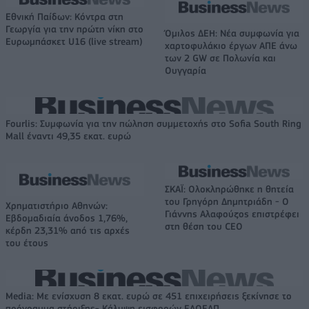
Εθνική Παίδων: Κόντρα στη
Γεωργία για την πρώτη νίκη στο
Όμιλος ΔΕΗ: Νέα συμφωνία για
Ευρωμπάσκετ U16 (live stream)
χαρτοφυλάκιο έργων ΑΠΕ άνω
των 2 GW σε Πολωνία και
Ουγγαρία
Fourlis: Συμφωνία για την πώληση συμμετοχής στο Sofia South Ring
Mall έναντι 49,35 εκατ. ευρώ
ΣΚΑΪ: Ολοκληρώθηκε η θητεία
του Γρηγόρη Δημητριάδη - Ο
Χρηματιστήριο Αθηνών:
Γιάννης Αλαφούζος επιστρέφει
Εβδομαδιαία άνοδος 1,76%,
στη θέση του CEO
κέρδη 23,31% από τις αρχές
του έτους
Media: Με ενίσχυση 8 εκατ. ευρώ σε 451 επιχειρήσεις ξεκίνησε το
πρόγραμμα στήριξης- Κάλυψη εισφορών ΕΔΟΕΑΠ