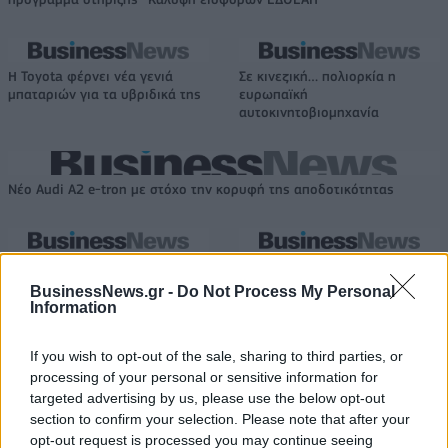
Η Toyota φέρνει νέα γενιά
Σε κινεζική… πολιορκία η
μπαταριών για τα υβριδικά της
ευρωπαϊκή
αυτοκινητοβιομηχανία
Νέο Audi A2 e-tron με στόχο την κορυφή της αποδοτικότητας
Εθνική Νεανίδων: Απέναντι
Η Κέλσι Μίτσελ έγραψε ιστορία
στην Ισλανδία για την 5η θέση
στη νίκη της Ιντιάνα επί του
BusinessNews.gr -
Do Not Process My Personal
στο Ευρωμπάσκετ (live stream)
Σικάγο (vids)
Information
If you wish to opt-out of the sale, sharing to third parties, or
processing of your personal or sensitive information for
Ελληνική Αναπτυξιακή Τράπεζα: Με «προίκα» 2 δισ. ευρώ ανοίγει
δρόμο για δάνεια έως 5 δισ. σε μικρομεσαίες
targeted advertising by us, please use the below opt-out
section to confirm your selection. Please note that after your
opt-out request is processed you may continue seeing