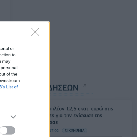
sonal or
ection to
ou may
 personal
out of the
 downstream
ΡΟΗ ΕΙΔΗΣΕΩΝ
B’s List of
ΥΠΑΑΤ: Επιπλέον 12,5 εκατ. ευρώ στις
Περιφέρειες για την ενίσχυση της
βιοασφάλειας
07/08/2026 - 17:02
ΟΙΚΟΝΟΜΙΑ