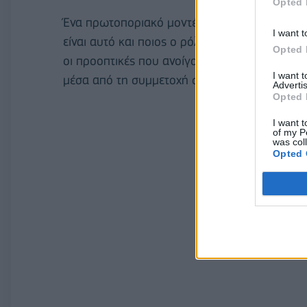
Opted 
Ένα πρωτοποριακό μοντέλο λειτουργίας των σ
I want t
είναι αυτό και ποιος ο ρόλος των clusters; 
Opted 
οι προοπτικές που ανοίγονται στη χώρα μας 
I want 
μέσα από τη συμμετοχή στα δίκτυα.
Advertis
Opted 
I want t
of my P
was col
Opted 