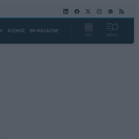
ΚΗ
ΚΟΣΜΟΣ
BN MAGAZINE
ΡΟΗ
ΜΕΝΟΥ