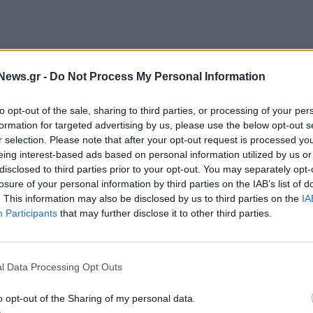
News.gr -
Do Not Process My Personal Information
to opt-out of the sale, sharing to third parties, or processing of your per
formation for targeted advertising by us, please use the below opt-out s
r selection. Please note that after your opt-out request is processed y
eing interest-based ads based on personal information utilized by us or
disclosed to third parties prior to your opt-out. You may separately opt-
losure of your personal information by third parties on the IAB’s list of
. This information may also be disclosed by us to third parties on the
IA
Participants
that may further disclose it to other third parties.
ικά Case Studies από τη ναυτιλία, τον αγροτικό
 το κυρίως σώμα του συνεδρίου, το οποίο χωρίζεται
l Data Processing Opt Outs
o opt-out of the Sharing of my personal data.