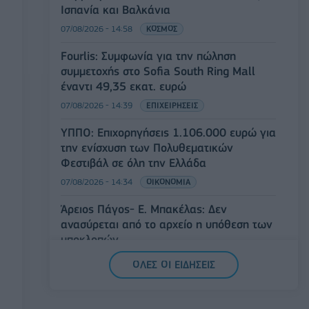
Ισπανία και Βαλκάνια
07/08/2026 - 14:58
ΚΟΣΜΟΣ
Fourlis: Συμφωνία για την πώληση
συμμετοχής στο Sofia South Ring Mall
έναντι 49,35 εκατ. ευρώ
07/08/2026 - 14:39
ΕΠΙΧΕΙΡΗΣΕΙΣ
ΥΠΠΟ: Επιχορηγήσεις 1.106.000 ευρώ για
την ενίσχυση των Πολυθεματικών
Φεστιβάλ σε όλη την Ελλάδα
07/08/2026 - 14:34
ΟΙΚΟΝΟΜΙΑ
Άρειος Πάγος- Ε. Μπακέλας: Δεν
ανασύρεται από το αρχείο η υπόθεση των
υποκλοπών
07/08/2026 - 14:11
ΕΛΛΑΔΑ
ΟΛΕΣ ΟΙ ΕΙΔΗΣΕΙΣ
Σαουδική Αραβία, Τουρκία και Πακιστάν
υπογράφουν κοινή αμυντική συμφωνία