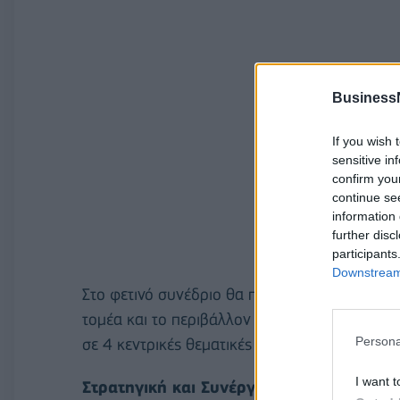
Business
If you wish 
sensitive in
confirm you
continue se
information 
further disc
participants
Downstream 
Στο φετινό συνέδριο θα παρουσιαστούν σημαντ
τομέα και το περιβάλλον που θα αποτελέσουν
Persona
σε 4 κεντρικές θεματικές ενότητες.
I want t
Στρατηγική και Συνέργειες