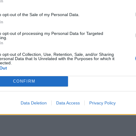
In
ύγχρονων επιχειρήσεων είναι μπροστά μας. Ποιο
o opt-out of the Sale of my Personal Data.
Στην πρώτη συνεδριακή ενότητα θα διερευνηθούν όλες
In
τόσο μέσα από τη χρηματοδότηση του ΕΣΠΑ, όσο και
to opt-out of processing my Personal Data for Targeted
ing.
In
o opt-out of Collection, Use, Retention, Sale, and/or Sharing
ersonal Data that Is Unrelated with the Purposes for which it
lected.
Out
CONFIRM
Data Deletion
Data Access
Privacy Policy