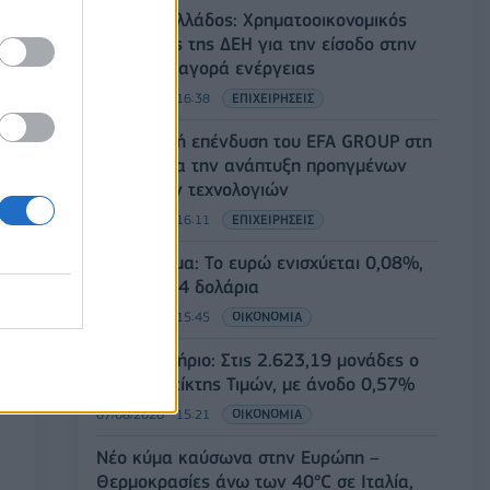
Deloitte Ελλάδος: Χρηματοοικονομικός
σύμβουλος της ΔΕΗ για την είσοδο στην
πολωνική αγορά ενέργειας
07/08/2026 - 16:38
ΕΠΙΧΕΙΡΗΣΕΙΣ
Στρατηγική επένδυση του EFA GROUP στη
Fractal για την ανάπτυξη προηγμένων
αμυντικών τεχνολογιών
07/08/2026 - 16:11
ΕΠΙΧΕΙΡΗΣΕΙΣ
Συνάλλαγμα: Το ευρώ ενισχύεται 0,08%,
στα 1,1534 δολάρια
07/08/2026 - 15:45
ΟΙΚΟΝΟΜΙΑ
Χρηματιστήριο: Στις 2.623,19 μονάδες ο
Γενικός Δείκτης Τιμών, με άνοδο 0,57%
07/08/2026 - 15:21
ΟΙΚΟΝΟΜΙΑ
Νέο κύμα καύσωνα στην Ευρώπη –
Θερμοκρασίες άνω των 40°C σε Ιταλία,