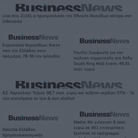
Live στις 21:00, ο προημιτελικός της Εθνικής Νεανίδων κόντρα στη
Λιθουανία
Ευρωπαϊκό Κορασίδων: Άνετη
νίκη της Ελλάδας στην
Fourlis: Συμφωνία για την
πρεμιέρα, 78-36 την Ιρλανδία
πώληση συμμετοχής στο Sofia
South Ring Mall έναντι 49,35
εκατ. ευρώ
Β.Σ. Καρούλιας: Τζίρος 98,7 εκατ. ευρώ και αύξηση κερδών 57% - Τα
νέα στοιχήματα σε low & non alcohol
Media: Με ενίσχυση 8 εκατ.
ευρώ σε 451 επιχειρήσεις
Deloitte Ελλάδος:
ξεκίνησε το πρόγραμμα
Χρηματοοικονομικός