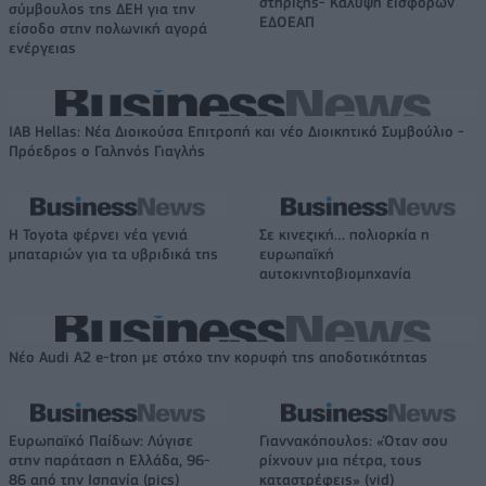
στήριξης- Κάλυψη εισφορών
σύμβουλος της ΔΕΗ για την
ΕΔΟΕΑΠ
είσοδο στην πολωνική αγορά
ενέργειας
IAB Hellas: Νέα Διοικούσα Επιτροπή και νέο Διοικητικό Συμβούλιο -
Πρόεδρος ο Γαληνός Γιαγλής
Η Toyota φέρνει νέα γενιά
Σε κινεζική… πολιορκία η
μπαταριών για τα υβριδικά της
ευρωπαϊκή
αυτοκινητοβιομηχανία
Νέο Audi A2 e-tron με στόχο την κορυφή της αποδοτικότητας
Ευρωπαϊκό Παίδων: Λύγισε
Γιαννακόπουλος: «Όταν σου
στην παράταση η Ελλάδα, 96-
ρίχνουν μια πέτρα, τους
86 από την Ισπανία (pics)
καταστρέφεις» (vid)