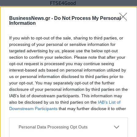
FTSE4Good
06/08/2026 - 11:39
BusinessNews.gr -
Do Not Process My Personal
Information
fleetnews.gr
Σε κινεζική… πολιορκία η ευρωπαϊκή
If you wish to opt-out of the sale, sharing to third parties, or
αυτοκινητοβιομηχανία
processing of your personal or sensitive information for
06/08/2026 - 05:00
targeted advertising by us, please use the below opt-out
section to confirm your selection. Please note that after your
opt-out request is processed you may continue seeing
esteticamagazine.gr
interest-based ads based on personal information utilized by
“Kokoon Loutraki Coast”
us or personal information disclosed to third parties prior to
28/07/2026 - 12:07
your opt-out. You may separately opt-out of the further
disclosure of your personal information by third parties on the
IAB’s list of downstream participants. This information may
esteticamagazine.gr
also be disclosed by us to third parties on the
IAB’s List of
Aveda I One for All Leave in Elixir
Downstream Participants
that may further disclose it to other
22/07/2026 - 13:20
third parties.
Personal Data Processing Opt Outs