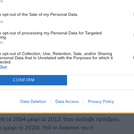
In
o opt-out of the Sale of my Personal Data.
In
to opt-out of processing my Personal Data for Targeted
ing.
In
o opt-out of Collection, Use, Retention, Sale, and/or Sharing
ersonal Data that Is Unrelated with the Purposes for which it
lected.
Out
ποτέ άλλοτε, αξιόπιστες και ακριβείς πληροφορίες
CONFIRM
για να ανταποκριθούμε σε αυτήν την ανάγκη, τόσο
ίδιος ο Τόμσον, που θα αναλάβει καθήκοντα στις 9
Data Deletion
Data Access
Privacy Policy
πό το 2004 μέχρι το 2012, όταν ανέλαβε πρόεδρος
(μέχρι το 2020). Υπό τη διοίκησή του η