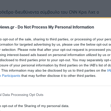
 πρόεδρο-διευθύνοντα σύμβουλο του CNN Κρις Λιχτ ο
ούνιο, έπειτα από μόλις ένα χρόνο θητείας, με
ετά την αντιπαράθεση για μια εκπομπή που
News.gr -
Do Not Process My Personal Information
λντ Τραμπ, το φαβορί για το χρίσμα των
to opt-out of the sale, sharing to third parties, or processing of your per
λογές.
formation for targeted advertising by us, please use the below opt-out s
r selection. Please note that after your opt-out request is processed y
α αυξήσει την τηλεθέαση του CNN, που έχει
eing interest-based ads based on personal information utilized by us or
ιστές του, το Fox News και το MSNBC, τόσο κατά τη
disclosed to third parties prior to your opt-out. You may separately opt-
 κατά την προεκλογική εκστρατεία του 2024.
losure of your personal information by third parties on the IAB’s list of
. This information may also be disclosed by us to third parties on the
IA
Participants
that may further disclose it to other third parties.
μόρφωσε και οδήγησε στην ψηφιακή εποχή δύο
εβαστούς στον κόσμο», είπε ο πρόεδρος και
ery, Ντέιβιντ Ζάσλαβ.
l Data Processing Opt Outs
o opt-out of the Sharing of my personal data.