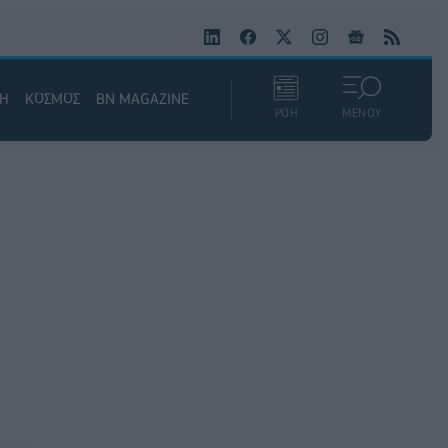
ΚΗ
ΚΟΣΜΟΣ
BN MAGAZINE
ΡΟΗ
ΜΕΝΟΥ