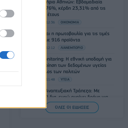
Χρηματιστήριο Αθηνών: Εβδομαδιαία
άνοδος 1,76%, κέρδη 23,31% από τις
αρχές του έτους
08/08/2026 - 12:36
ΟΙΚΟΝΟΜΙΑ
Διευρύνεται η πρωτοβουλία για τις τιμές
στο ράφι με 916 προϊόντα
08/08/2026 - 12:12
ΛΙΑΝΕΜΠΟΡΙΟ
Health Monitoring: Η εθνική υποδομή για
την αξιοποίηση των δεδομένων υγείας
προς όφελος των πολιτών
08/08/2026 - 11:48
ΥΓΕΙΑ
Ελληνική Αναπτυξιακή Τράπεζα: Με
«προίκα» 2 δισ. ευρώ ανοίγει δρόμο για
δάνεια έως 5 δισ. σε μικρομεσαίες
ΟΛΕΣ ΟΙ ΕΙΔΗΣΕΙΣ
08/08/2026 - 11:22
ΤΡΑΠΕΖΕΣ
5G παντού, 6G στον ορίζοντα: Πού