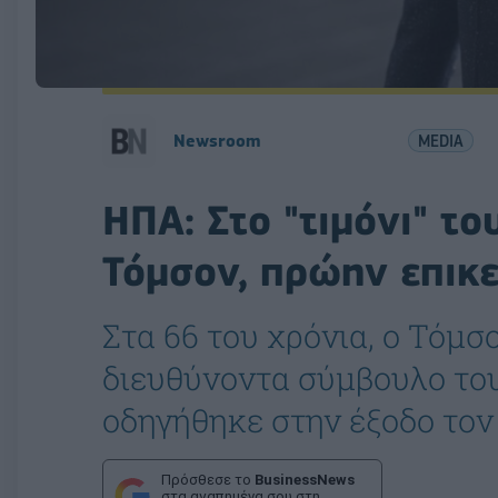
Newsroom
MEDIA
ΗΠΑ: Στο "τιμόνι" τ
Τόμσον, πρώην επικ
Στα 66 του χρόνια, ο Τόμσ
διευθύνοντα σύμβουλο του
οδηγήθηκε στην έξοδο τον
Πρόσθεσε το
BusinessNews
στα αγαπημένα σου στη