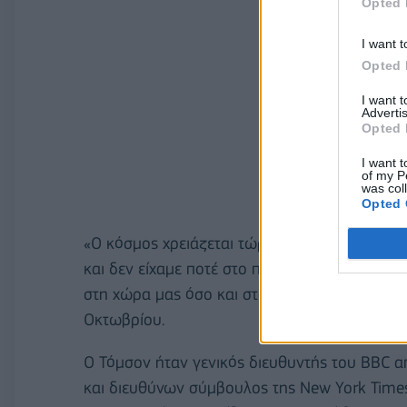
Opted 
I want t
Opted 
I want 
Advertis
Opted 
I want t
of my P
was col
Opted 
«Ο κόσμος χρειάζεται τώρα, περισσότερο από 
και δεν είχαμε ποτέ στο παρελθόν τόσα μέσα 
στη χώρα μας όσο και στο εξωτερικό», είπε ο 
Οκτωβρίου.
Ο Τόμσον ήταν γενικός διευθυντής του BBC α
και διευθύνων σύμβουλος της New York Times 