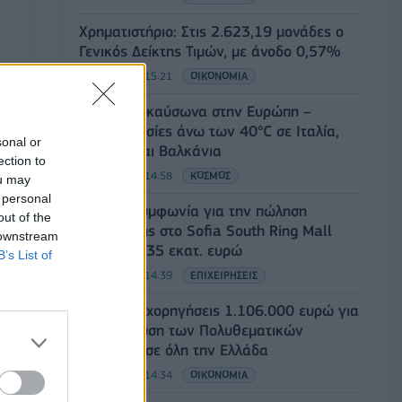
Χρηματιστήριο: Στις 2.623,19 μονάδες ο
Γενικός Δείκτης Τιμών, με άνοδο 0,57%
07/08/2026 - 15:21
ΟΙΚΟΝΟΜΙΑ
Νέο κύμα καύσωνα στην Ευρώπη –
Θερμοκρασίες άνω των 40°C σε Ιταλία,
sonal or
Ισπανία και Βαλκάνια
ection to
07/08/2026 - 14:58
ΚΟΣΜΟΣ
ou may
 personal
Fourlis: Συμφωνία για την πώληση
out of the
συμμετοχής στο Sofia South Ring Mall
 downstream
έναντι 49,35 εκατ. ευρώ
B’s List of
07/08/2026 - 14:39
ΕΠΙΧΕΙΡΗΣΕΙΣ
ΥΠΠΟ: Επιχορηγήσεις 1.106.000 ευρώ για
την ενίσχυση των Πολυθεματικών
Φεστιβάλ σε όλη την Ελλάδα
07/08/2026 - 14:34
ΟΙΚΟΝΟΜΙΑ