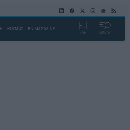
ΚΗ
ΚΟΣΜΟΣ
BN MAGAZINE
ΡΟΗ
ΜΕΝΟΥ