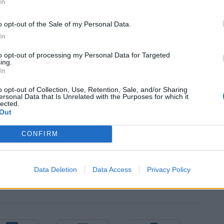
όσο και αποτελεσματική. Είναι ο επαγγελματίας που
In
εν κουράζεται ποτέ. Είναι ένα βήμα μπροστά από τα
o opt-out of the Sale of my Personal Data.
τικών υποθέσεων που αναλαμβάνει. Δεν είναι μόνο η
In
και το ένστικτό της. Είναι η αποδοχή όλου του
to opt-out of processing my Personal Data for Targeted
της. Όλα τα χρόνια της τηλεοπτικής της πορείας
ing.
In
 διεθνή αναγνώριση. Στο νέο πρόγραμμα του MEGA
α με αποτέλεσμα.
o opt-out of Collection, Use, Retention, Sale, and/or Sharing
ersonal Data that Is Unrelated with the Purposes for which it
lected.
 επιτυχίες.
Out
CONFIRM
Data Deletion
Data Access
Privacy Policy