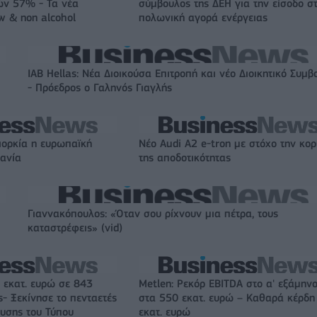
ών 57% - Τα νέα
σύμβουλος της ΔΕΗ για την είσοδο σ
w & non alcohol
πολωνική αγορά ενέργειας
IAB Hellas: Νέα Διοικούσα Επιτροπή και νέο Διοικητικό Συμβ
- Πρόεδρος ο Γαληνός Γιαγλής
ιορκία η ευρωπαϊκή
Νέο Audi A2 e-tron με στόχο την κο
χανία
της αποδοτικότητας
Γιαννακόπουλος: «Όταν σου ρίχνουν μια πέτρα, τους
καταστρέφεις» (vid)
 εκατ. ευρώ σε 843
Metlen: Ρεκόρ EBITDA στο α' εξάμηνο
- Ξεκίνησε το πενταετές
στα 550 εκατ. ευρώ – Καθαρά κέρδη
υσης του Τύπου
εκατ. ευρώ