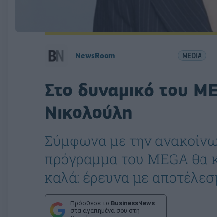
NewsRoom
MEDIA
Στο δυναμικό του M
Νικολούλη
Σύμφωνα με την ανακοίνωσ
πρόγραμμα του MEGA θα κ
καλά: έρευνα με αποτέλε
Πρόσθεσε το
BusinessNews
στα αγαπημένα σου στη