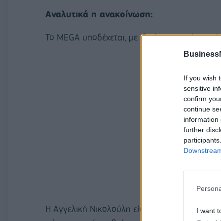
Αναλυτικά η ανακοίνωση:
Το MEGA υποδέχεται, με ιδιαίτερη χαρά, την 
Business
If you wish 
sensitive in
confirm you
continue se
information 
further disc
participants
Downstream 
Persona
Η Αγγελική Νικολούλη είναι μια ξεχωριστή π
I want t