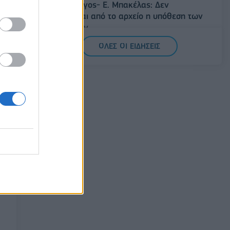
Άρειος Πάγος- Ε. Μπακέλας: Δεν
ανασύρεται από το αρχείο η υπόθεση των
υποκλοπών
07/08/2026 - 14:11
ΕΛΛΑΔΑ
ΟΛΕΣ ΟΙ ΕΙΔΗΣΕΙΣ
Σαουδική Αραβία, Τουρκία και Πακιστάν
υπογράφουν κοινή αμυντική συμφωνία
07/08/2026 - 13:47
ΚΟΣΜΟΣ