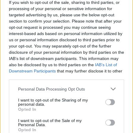
If you wish to opt-out of the sale, sharing to third parties, or
processing of your personal or sensitive information for
ΠΕΡΙΣΣΌΤΕΡΑ ΣΕ ΑΥΤΉ ΤΗΝ ΚΑΤΗΓΟΡΊΑ
targeted advertising by us, please use the below opt-out
section to confirm your selection. Please note that after your
opt-out request is processed you may continue seeing
interest-based ads based on personal information utilized by
us or personal information disclosed to third parties prior to
your opt-out. You may separately opt-out of the further
disclosure of your personal information by third parties on the
Star Channel: Κατέθεσε
IAB’s list of downstream participants. This information may
αίτηση για άδεια
also be disclosed by us to third parties on the
IAB’s List of
Τηλεοπτικές άδειες: Λήγει
Downstream Participants
that may further disclose it to other
σήμερα στις 15:00 η
11/01/2018 - 02:00
third parties.
προθεσμία για την
κατάθεση φακέλων
Personal Data Processing Opt Outs
11/01/2018 - 02:00
I want to opt-out of the Sharing of my
personal data.
Opted In
I want to opt-out of the Sale of my
Personal Data.
Opted In