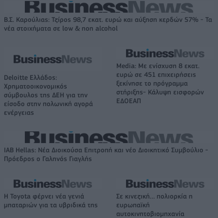
Β.Σ. Καρούλιας: Τζίρος 98,7 εκατ. ευρώ και αύξηση κερδών 57% - Τα
νέα στοιχήματα σε low & non alcohol
Media: Με ενίσχυση 8 εκατ.
ευρώ σε 451 επιχειρήσεις
Deloitte Ελλάδος:
ξεκίνησε το πρόγραμμα
Χρηματοοικονομικός
στήριξης- Κάλυψη εισφορών
σύμβουλος της ΔΕΗ για την
ΕΔΟΕΑΠ
είσοδο στην πολωνική αγορά
ενέργειας
IAB Hellas: Νέα Διοικούσα Επιτροπή και νέο Διοικητικό Συμβούλιο -
Πρόεδρος ο Γαληνός Γιαγλής
Η Toyota φέρνει νέα γενιά
Σε κινεζική… πολιορκία η
μπαταριών για τα υβριδικά της
ευρωπαϊκή
αυτοκινητοβιομηχανία