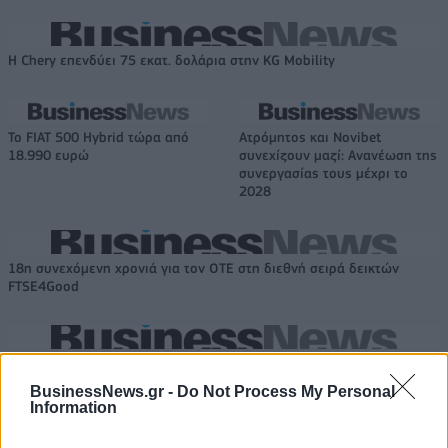
Η Chery επενδύει 75 εκατ. δολάρια στην KG Mobility
Το FIAT 500 Hybrid τώρα από
Ατρόμητος και Novibet
18.990 ευρώ
συνεχίζουν μαζί: Ανανέωση της
συνεργασίας τους μέχρι το
2028
18η συνεχόμενη χρονιά για τον ΟΤΕ στη διεθνή σειρά δεικτών
FTSE4Good
Alpha Bank: Για πρώτη φορά το Αρχαίο Θέατρο Επιδαύρου άνοιξε τις
πύλες του σε όλους
BusinessNews.gr -
Do Not Process My Personal
Information