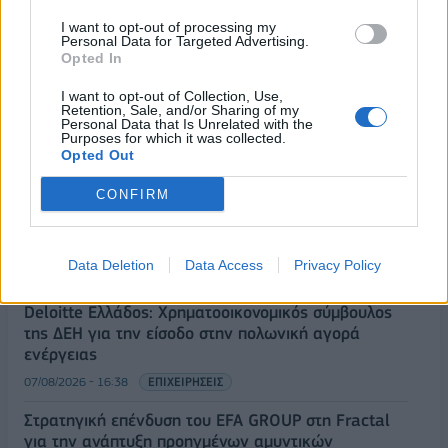
I want to opt-out of processing my
Personal Data for Targeted Advertising.
Opted In
I want to opt-out of Collection, Use,
Retention, Sale, and/or Sharing of my
Personal Data that Is Unrelated with the
Purposes for which it was collected.
ΡΟΗ ΕΙΔΗΣΕΩΝ
Opted Out
CONFIRM
ΥΠΑΑΤ: Επιπλέον 12,5 εκατ. ευρώ στις Περιφέρειες
για την ενίσχυση της βιοασφάλειας
Data Deletion
Data Access
Privacy Policy
07/08/2026 - 17:02
ΟΙΚΟΝΟΜΙΑ
Deloitte Ελλάδος: Χρηματοοικονομικός σύμβουλος
της ΔΕΗ για την είσοδο στην πολωνική αγορά
ενέργειας
07/08/2026 - 16:38
ΕΠΙΧΕΙΡΗΣΕΙΣ
Στρατηγική επένδυση του EFA GROUP στη Fractal
για την ανάπτυξη προηγμένων αμυντικών