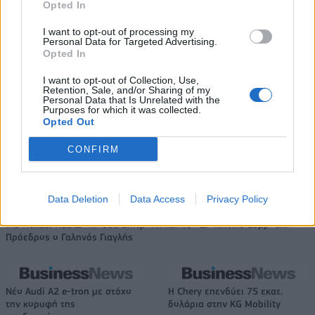
Opted In
I want to opt-out of processing my
Personal Data for Targeted Advertising.
Όμιλος AKTOR: Εξαγοράζει το 75% των ΗΛΕΚΤΩΡ και THALIS –
Opted In
Στρατηγική συνεργασία με τη Motor Oil
I want to opt-out of Collection, Use,
Retention, Sale, and/or Sharing of my
Personal Data that Is Unrelated with the
Purposes for which it was collected.
TV: Η σκακιέρα της νέας σεζόν
Opted Out
ΔΕΗ: Ισχυρή ανάπτυξη στο α΄
εξάμηνο 2026 με
CONFIRM
προσαρμοσμένο EBITDA στα 1,2
δισ. ευρώ
Data Deletion
Data Access
Privacy Policy
IAB Hellas: Νέα Διοικούσα Επιτροπή και νέο Διοικητικό Συμβούλιο -
Πρόεδρος ο Γαληνός Γιαγλής
Νέο Audi A2 e-tron με στόχο
Η Chery επενδύει 75 εκατ.
την κορυφή της
δολάρια στην KG Mobility