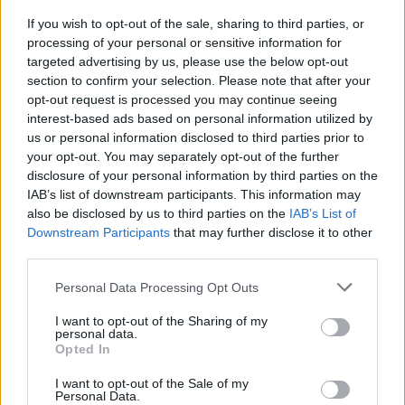
If you wish to opt-out of the sale, sharing to third parties, or
processing of your personal or sensitive information for
targeted advertising by us, please use the below opt-out
section to confirm your selection. Please note that after your
opt-out request is processed you may continue seeing
interest-based ads based on personal information utilized by
us or personal information disclosed to third parties prior to
your opt-out. You may separately opt-out of the further
disclosure of your personal information by third parties on the
IAB’s list of downstream participants. This information may
also be disclosed by us to third parties on the
IAB’s List of
Downstream Participants
that may further disclose it to other
third parties.
Στους Ντένβερ Νάγκετς ο Λόνι Γουόκερ
Personal Data Processing Opt Outs
I want to opt-out of the Sharing of my
Με Λιθουανία στον
personal data.
προημιτελικό του Ευρωπαϊκού
Evergood: Άγγιξε τα 300 εκατ. ο
Opted In
Β' κατ. η Εθνική Νεανίδων
τζίρος- Στα 10 εκατ. ευρώ το
τίμημα για το 60% του
I want to opt-out of the Sale of my
Personal Data.
Jackaroo