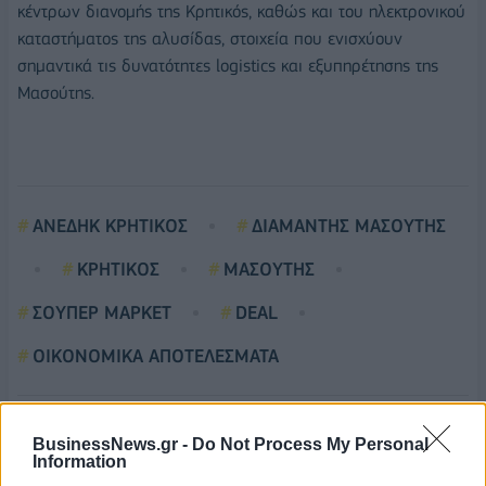
κέντρων διανομής της Κρητικός, καθώς και του ηλεκτρονικού
καταστήματος της αλυσίδας, στοιχεία που ενισχύουν
σημαντικά τις δυνατότητες logistics και εξυπηρέτησης της
Μασούτης.
ΑΝΕΔΗΚ ΚΡΗΤΙΚΟΣ
ΔΙΑΜΑΝΤΗΣ ΜΑΣΟΥΤΗΣ
ΚΡΗΤΙΚΟΣ
ΜΑΣΟΥΤΗΣ
ΣΟΥΠΕΡ ΜΑΡΚΕΤ
DEAL
ΟΙΚΟΝΟΜΙΚΑ ΑΠΟΤΕΛΕΣΜΑΤΑ
BusinessNews.gr -
Do Not Process My Personal
Information