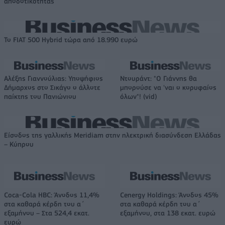
αποδοτικότητας
Το FIAT 500 Hybrid τώρα από 18.990 ευρώ
Αλέξης Γιαννούλιας: Υποψήφιος
Ντουράντ: "Ο Γιάννης θα
Δήμαρχος στο Σικάγο ο άλλοτε
μπορούσε να 'ναι ο κορυφαίος
παίκτης του Πανιώνιου
όλων"! (vid)
Είσοδος της γαλλικής Meridiam στην ηλεκτρική διασύνδεση Ελλάδας
– Κύπρου
Coca-Cola HBC: Άνοδος 11,4%
Cenergy Holdings: Άνοδος 45%
στα καθαρά κέρδη του α΄
στα καθαρά κέρδη του α΄
εξαμήνου – Στα 524,4 εκατ.
εξαμήνου, στα 138 εκατ. ευρώ
ευρώ