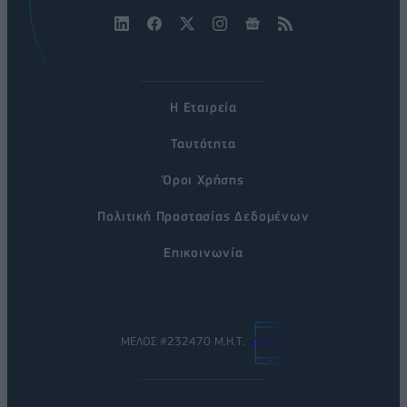
Η Εταιρεία
Ταυτότητα
Όροι Χρήσης
Πολιτική Προστασίας Δεδομένων
Επικοινωνία
ΜΕΛΟΣ #232470 Μ.Η.Τ.