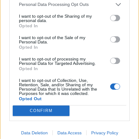
Β.Σ. Καρούλιας: Τζίρος 98,7
Deloitte Ελλάδος:
Personal Data Processing Opt Outs
εκατ. ευρώ και αύξηση κερδών
Χρηματοοικονομικός
57% - Τα νέα στοιχήματα σε
σύμβουλος της ΔΕΗ για την
I want to opt-out of the Sharing of my
personal data.
low & non alcohol
είσοδο στην πολωνική αγορά
Opted In
ενέργειας
I want to opt-out of the Sale of my
Personal Data.
Opted In
Η Chery επενδύει 75 εκατ. δολάρια στην KG Mobility
I want to opt-out of processing my
Personal Data for Targeted Advertising.
Opted In
Το FIAT 500 Hybrid τώρα από
Ατρόμητος και Novibet
18.990 ευρώ
συνεχίζουν μαζί: Ανανέωση της
I want to opt-out of Collection, Use,
Retention, Sale, and/or Sharing of my
συνεργασίας τους μέχρι το
Personal Data that Is Unrelated with the
2028
Purposes for which it was collected.
Opted Out
CONFIRM
18η συνεχόμενη χρονιά για τον ΟΤΕ στη διεθνή σειρά δεικτών
FTSE4Good
Data Deletion
Data Access
Privacy Policy