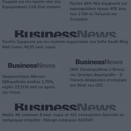
Γεωργία για την πρώτη νίκη στο
Όμιλος ΔΕΗ: Νέα συμφωνία για
Ευρωμπάσκετ U16 (live stream)
χαρτοφυλάκιο έργων ΑΠΕ άνω
των 2 GW σε Πολωνία και
Ουγγαρία
Fourlis: Συμφωνία για την πώληση συμμετοχής στο Sofia South Ring
Mall έναντι 49,35 εκατ. ευρώ
ΣΚΑΪ: Ολοκληρώθηκε η θητεία
του Γρηγόρη Δημητριάδη - Ο
Χρηματιστήριο Αθηνών:
Γιάννης Αλαφούζος επιστρέφει
Εβδομαδιαία άνοδος 1,76%,
στη θέση του CEO
κέρδη 23,31% από τις αρχές
του έτους
Media: Με ενίσχυση 8 εκατ. ευρώ σε 451 επιχειρήσεις ξεκίνησε το
πρόγραμμα στήριξης- Κάλυψη εισφορών ΕΔΟΕΑΠ