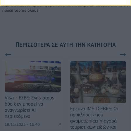
Alpha Bank: Για πρώτη φορά το Αρχαίο Θέατρο Επιδαύρου άνοιξε τις
πύλες του σε όλους
ΠΕΡΙΣΣΌΤΕΡΑ ΣΕ ΑΥΤΉ ΤΗΝ ΚΑΤΗΓΟΡΊΑ
Visa - ΕΣΕΕ: Ένας στους
δύο δεν μπορεί να
Ερευνα ΙΜΕ ΓΣΕΒΕΕ: Οι
αναγνωρίσει ΑΙ
προκλήσεις που
περιεχόμενο
αντιμετωπίζει η αγορά
18/11/2025 - 16:40
τουριστικών ειδών και