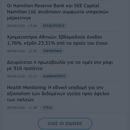
Οι Hamilton Reserve Bank και SEE Capital
Hamilton Ltd. συνάπτουν συμφωνία υπηρεσιών
μάρκετινγκ
08/08/2026 - 13:44
ΕΠΙΧΕΙΡΗΣΕΙΣ
Χρηματιστήριο Αθηνών: Εβδομαδιαία άνοδος
1,76%, κέρδη 23,31% από τις αρχές του έτους
08/08/2026 - 12:36
ΟΙΚΟΝΟΜΙΑ
Διευρύνεται η πρωτοβουλία για τις τιμές στο ράφι
με 916 προϊόντα
08/08/2026 - 12:12
ΛΙΑΝΕΜΠΟΡΙΟ
Health Monitoring: Η εθνική υποδομή για την
αξιοποίηση των δεδομένων υγείας προς όφελος
των πολιτών
08/08/2026 - 11:48
ΥΓΕΙΑ
Ελληνική Αναπτυξιακή Τράπεζα: Με «προίκα» 2 δισ.
ΟΛΕΣ ΟΙ ΕΙΔΗΣΕΙΣ
ευρώ ανοίγει δρόμο για δάνεια έως 5 δισ. σε