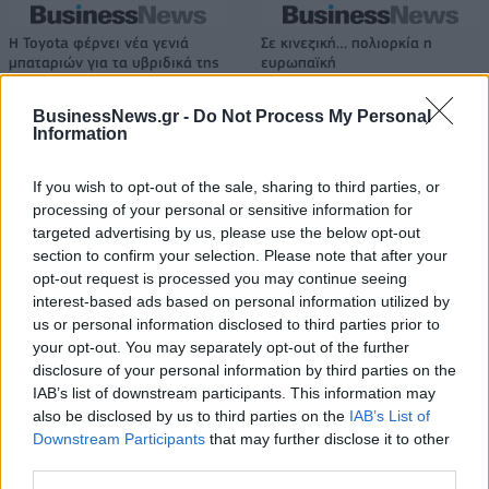
Η Toyota φέρνει νέα γενιά
Σε κινεζική… πολιορκία η
μπαταριών για τα υβριδικά της
ευρωπαϊκή
αυτοκινητοβιομηχανία
BusinessNews.gr -
Do Not Process My Personal
Information
Νέο Audi A2 e-tron με στόχο την κορυφή της αποδοτικότητας
If you wish to opt-out of the sale, sharing to third parties, or
processing of your personal or sensitive information for
targeted advertising by us, please use the below opt-out
Εθνική Νεανίδων: Απέναντι
Η Κέλσι Μίτσελ έγραψε ιστορία
section to confirm your selection. Please note that after your
στην Ισλανδία για την 5η θέση
στη νίκη της Ιντιάνα επί του
opt-out request is processed you may continue seeing
στο Ευρωμπάσκετ (live stream)
Σικάγο (vids)
interest-based ads based on personal information utilized by
us or personal information disclosed to third parties prior to
your opt-out. You may separately opt-out of the further
disclosure of your personal information by third parties on the
Ελληνική Αναπτυξιακή Τράπεζα: Με «προίκα» 2 δισ. ευρώ ανοίγει
IAB’s list of downstream participants. This information may
δρόμο για δάνεια έως 5 δισ. σε μικρομεσαίες
also be disclosed by us to third parties on the
IAB’s List of
Downstream Participants
that may further disclose it to other
third parties.