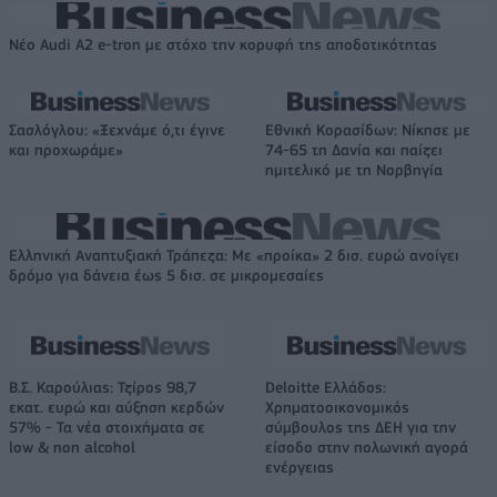
Νέο Audi A2 e-tron με στόχο την κορυφή της αποδοτικότητας
Σασλόγλου: «Ξεχνάμε ό,τι έγινε
Εθνική Κορασίδων: Νίκησε με
και προχωράμε»
74-65 τη Δανία και παίζει
ημιτελικό με τη Νορβηγία
Ελληνική Αναπτυξιακή Τράπεζα: Με «προίκα» 2 δισ. ευρώ ανοίγει
δρόμο για δάνεια έως 5 δισ. σε μικρομεσαίες
Β.Σ. Καρούλιας: Τζίρος 98,7
Deloitte Ελλάδος:
εκατ. ευρώ και αύξηση κερδών
Χρηματοοικονομικός
57% - Τα νέα στοιχήματα σε
σύμβουλος της ΔΕΗ για την
low & non alcohol
είσοδο στην πολωνική αγορά
ενέργειας