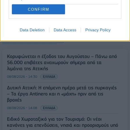
CONFIRM
Data Deletion
Data Access
Privacy Policy
ΡΟΗ ΕΙΔΗΣΕΩΝ
Κορυφώνεται η έξοδος του Αυγούστου – Πάνω από
56.000 επιβάτες αναχωρούν σήμερα από τα
λιμάνια της Αττικής
08/08/2026 - 14:30
ΕΛΛΑΔΑ
Δυτική Αττική: Η επόμενη ημέρα μετά τις πυρκαγιές
– Τα έργα Antinero και η «μάχη» πριν από τις
βροχές
08/08/2026 - 14:08
ΕΛΛΑΔΑ
Ειδικό Χωροταξικό για τον Τουρισμό: Οι νέοι
κανόνες για επενδύσεις, νησιά και προορισμούς υπό