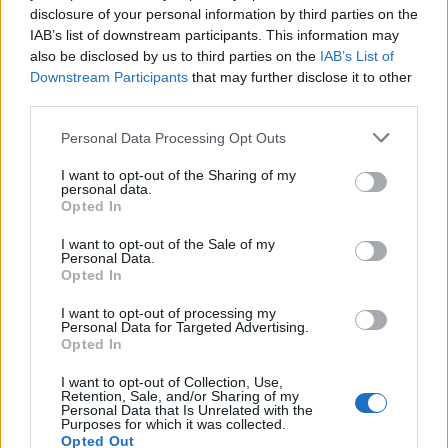
disclosure of your personal information by third parties on the
IAB’s list of downstream participants. This information may
ΠΕΡΙΣΣΌΤΕΡΑ ΣΕ ΑΥΤΉ ΤΗΝ ΚΑΤΗΓΟΡΊΑ
also be disclosed by us to third parties on the
IAB’s List of
Downstream Participants
that may further disclose it to other
third parties.
Personal Data Processing Opt Outs
I want to opt-out of the Sharing of my
Σημάδια σταθεροποίησης
personal data.
Opted In
στο λιανεμπόριο
Avenue Mall: Πασχαλινές
δραστηριότητες για
26/03/2018 - 03:00
I want to opt-out of the Sale of my
μικρούς και μεγάλους
Personal Data.
Opted In
28/03/2018 - 03:00
I want to opt-out of processing my
Personal Data for Targeted Advertising.
Opted In
I want to opt-out of Collection, Use,
Retention, Sale, and/or Sharing of my
Personal Data that Is Unrelated with the
Purposes for which it was collected.
Opted Out