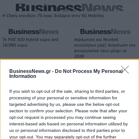
Η Chery επενδύει 75 εκατ. δολάρια στην KG Mobility
Το FIAT 500 Hybrid τώρα από
Ατρόμητος και Novibet
18.990 ευρώ
συνεχίζουν μαζί: Ανανέωση της
συνεργασίας τους μέχρι το
2028
BusinessNews.gr -
Do Not Process My Personal
Information
18η συνεχόμενη χρονιά για τον ΟΤΕ στη διεθνή σειρά δεικτών
FTSE4Good
If you wish to opt-out of the sale, sharing to third parties, or
processing of your personal or sensitive information for
targeted advertising by us, please use the below opt-out
Alpha Bank: Για πρώτη φορά το Αρχαίο Θέατρο Επιδαύρου άνοιξε τις
section to confirm your selection. Please note that after your
πύλες του σε όλους
opt-out request is processed you may continue seeing
interest-based ads based on personal information utilized by
us or personal information disclosed to third parties prior to
your opt-out. You may separately opt-out of the further