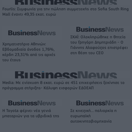
Fourlis: Συμφωνία για την πώληση συμμετοχής στο Sofia South Ring
Mall έναντι 49,35 εκατ. ευρώ
ΣΚΑΪ: Ολοκληρώθηκε η θητεία
του Γρηγόρη Δημητριάδη - Ο
Χρηματιστήριο Αθηνών:
Γιάννης Αλαφούζος επιστρέφει
Εβδομαδιαία άνοδος 1,76%,
στη θέση του CEO
κέρδη 23,31% από τις αρχές
του έτους
Media: Με ενίσχυση 8 εκατ. ευρώ σε 451 επιχειρήσεις ξεκίνησε το
πρόγραμμα στήριξης- Κάλυψη εισφορών ΕΔΟΕΑΠ
Η Toyota φέρνει νέα γενιά
Σε κινεζική… πολιορκία η
μπαταριών για τα υβριδικά της
ευρωπαϊκή
αυτοκινητοβιομηχανία