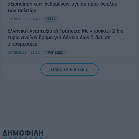
αξιοποίηση των δεδομένων υγείας προς όφελος
των πολιτών
08/08/2026 - 11:48
ΥΓΕΙΑ
Ελληνική Αναπτυξιακή Τράπεζα: Με «προίκα» 2 δισ.
ευρώ ανοίγει δρόμο για δάνεια έως 5 δισ. σε
μικρομεσαίες
08/08/2026 - 11:22
ΤΡΑΠΕΖΕΣ
5G παντού, 6G στον ορίζοντα: Πού βρίσκεται η
ΟΛΕΣ ΟΙ ΕΙΔΗΣΕΙΣ
Ελλάδα στη μεγάλη τεχνολογική μετάβαση
08/08/2026 - 10:54
ΤΕΧΝΟΛΟΓΙΑ
ΔΗΜΟΦΙΛΗ