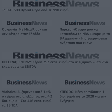
Το FIAT 500 Hybrid τώρα από 18.990 ευρώ
Ουκρανία: Με Μίχαϊλιουκ και
Πάρκερ: «Όνειρό μου να
Λεν κόντρα στην Ελλάδα
κατακτήσω το ΝΒΑ Europe με τη
Βιλερμπάν» - Η διευκρινιστική
ανάρτηση που έκανε
HELLENiQ ENERGY: Κέρδη 393 εκατ. ευρώ στο α' εξάμηνο – Στα 734
εκατ. ευρώ τα EBITDA
Viohalco: Αυξημένος κατά 14%
ΥΠΕΘΟΟ: Νέες επενδύσεις 1
ο τζίρος στο α' εξάμηνο, στα 4,3
δισ. ευρώ ως το 2028 για την
δισ. ευρώ – Στα 446 εκατ. ευρώ
Ενέργεια
τα EBITDA