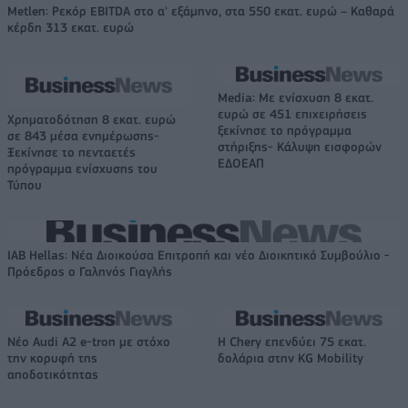
Metlen: Ρεκόρ EBITDA στο α' εξάμηνο, στα 550 εκατ. ευρώ – Καθαρά
κέρδη 313 εκατ. ευρώ
Media: Με ενίσχυση 8 εκατ.
ευρώ σε 451 επιχειρήσεις
Χρηματοδότηση 8 εκατ. ευρώ
ξεκίνησε το πρόγραμμα
σε 843 μέσα ενημέρωσης-
στήριξης- Κάλυψη εισφορών
Ξεκίνησε το πενταετές
ΕΔΟΕΑΠ
πρόγραμμα ενίσχυσης του
Τύπου
IAB Hellas: Νέα Διοικούσα Επιτροπή και νέο Διοικητικό Συμβούλιο -
Πρόεδρος ο Γαληνός Γιαγλής
Νέο Audi A2 e-tron με στόχο
Η Chery επενδύει 75 εκατ.
την κορυφή της
δολάρια στην KG Mobility
αποδοτικότητας