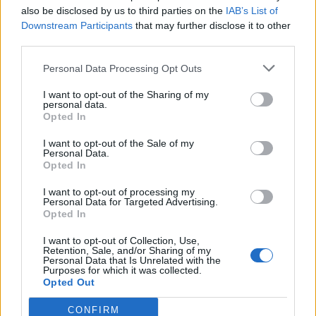
also be disclosed by us to third parties on the
IAB’s List of
Downstream Participants
that may further disclose it to other
third parties.
Personal Data Processing Opt Outs
ΡΟΗ ΕΙΔΗΣΕΩΝ
I want to opt-out of the Sharing of my
personal data.
Opted In
Χρηματιστήριο: Πτώση κατά 0,59%, στα 320,42
I want to opt-out of the Sale of my
εκατ. ευρώ ο τζίρος
Personal Data.
Opted In
06/08/2026 - 18:10
ΟΙΚΟΝΟΜΙΑ
I want to opt-out of processing my
ΟΠΕΚΑ: Αύριο η δεύτερη πληρωμή των δικαιούχων
Personal Data for Targeted Advertising.
Opted In
του Λογαριασμού Αγροτικής Εστίας
06/08/2026 - 17:40
ΟΙΚΟΝΟΜΙΑ
I want to opt-out of Collection, Use,
Retention, Sale, and/or Sharing of my
Personal Data that Is Unrelated with the
Κυβερνητική Επιτροπή Βιομηχανίας- Κ. Μητσοτάκης:
Purposes for which it was collected.
Στρατηγική προτεραιότητα η ενίσχυση της
Opted Out
βιομηχανίας
CONFIRM
06/08/2026 - 17:18
ΠΟΛΙΤΙΚΗ