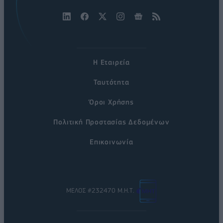
Η Εταιρεία
Ταυτότητα
Όροι Χρήσης
Πολιτική Προστασίας Δεδομένων
Επικοινωνία
ΜΕΛΟΣ #232470 Μ.Η.Τ.