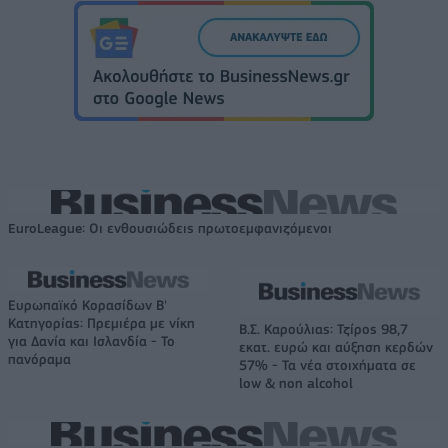
EuroLeague: Οι ενθουσιώδεις πρωτοεμφανιζόμενοι
Ευρωπαϊκό Κορασίδων Β'
Κατηγορίας: Πρεμιέρα με νίκη
Β.Σ. Καρούλιας: Τζίρος 98,7
για Δανία και Ισλανδία - Το
εκατ. ευρώ και αύξηση κερδών
πανόραμα
57% - Τα νέα στοιχήματα σε
low & non alcohol