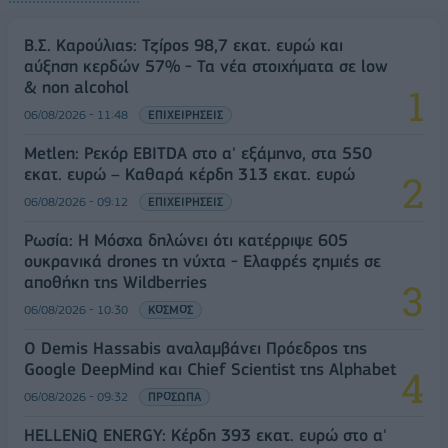
Β.Σ. Καρούλιας: Τζίρος 98,7 εκατ. ευρώ και
αύξηση κερδών 57% - Τα νέα στοιχήματα σε low
& non alcohol
06/08/2026 - 11:48
ΕΠΙΧΕΙΡΗΣΕΙΣ
Metlen: Ρεκόρ EBITDA στο α' εξάμηνο, στα 550
εκατ. ευρώ – Καθαρά κέρδη 313 εκατ. ευρώ
06/08/2026 - 09:12
ΕΠΙΧΕΙΡΗΣΕΙΣ
Ρωσία: Η Μόσχα δηλώνει ότι κατέρριψε 605
ουκρανικά drones τη νύχτα - Ελαφρές ζημιές σε
αποθήκη της Wildberries
06/08/2026 - 10:30
ΚΟΣΜΟΣ
Ο Demis Hassabis αναλαμβάνει Πρόεδρος της
Google DeepMind και Chief Scientist της Alphabet
06/08/2026 - 09:32
ΠΡΟΣΩΠΑ
HELLENiQ ENERGY: Κέρδη 393 εκατ. ευρώ στο α'