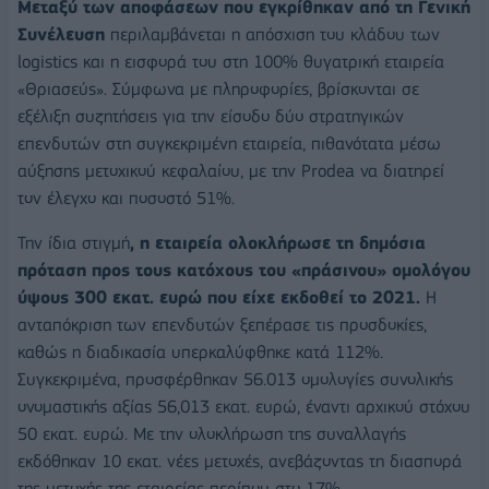
Μεταξύ των αποφάσεων που εγκρίθηκαν από τη Γενική
Συνέλευση
περιλαμβάνεται η απόσχιση του κλάδου των
logistics και η εισφορά του στη 100% θυγατρική εταιρεία
«Θριασεύς». Σύμφωνα με πληροφορίες, βρίσκονται σε
εξέλιξη συζητήσεις για την είσοδο δύο στρατηγικών
επενδυτών στη συγκεκριμένη εταιρεία, πιθανότατα μέσω
αύξησης μετοχικού κεφαλαίου, με την Prodea να διατηρεί
τον έλεγχο και ποσοστό 51%.
Την ίδια στιγμή
, η εταιρεία ολοκλήρωσε τη δημόσια
πρόταση προς τους κατόχους του «πράσινου» ομολόγου
ύψους 300 εκατ. ευρώ που είχε εκδοθεί το 2021.
Η
ανταπόκριση των επενδυτών ξεπέρασε τις προσδοκίες,
καθώς η διαδικασία υπερκαλύφθηκε κατά 112%.
Συγκεκριμένα, προσφέρθηκαν 56.013 ομολογίες συνολικής
ονομαστικής αξίας 56,013 εκατ. ευρώ, έναντι αρχικού στόχου
50 εκατ. ευρώ. Με την ολοκλήρωση της συναλλαγής
εκδόθηκαν 10 εκατ. νέες μετοχές, ανεβάζοντας τη διασπορά
της μετοχής της εταιρείας περίπου στο 17%.