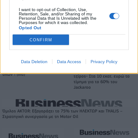
I want to opt-out of Collection, Use,
Retention, Sale, and/or Sharing of my
Personal Data that Is Unrelated with the
Purposes for which it was collected.
Opted Out
Αλέξης Γιαννούλιας: Υποψήφιος Δήμαρχος στο Σικάγο ο άλλοτε
παίκτης του Πανιώνιου
CONFIRM
Data Deletion
Data Access
Privacy Policy
Ντουράντ: "Ο Γιάννης θα
μπορούσε να 'ναι ο κορυφαίος
Evergood: Άγγιξε τα 300 εκατ. ο
όλων"! (vid)
τζίρος- Στα 10 εκατ. ευρώ το
τίμημα για το 60% του
Jackaroo
Όμιλος AKTOR: Εξαγοράζει το 75% των ΗΛΕΚΤΩΡ και THALIS –
Στρατηγική συνεργασία με τη Motor Oil