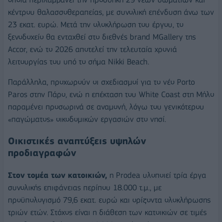
κέντρου θαλασσοθεραπείας, με συνολική επένδυση άνω των
23 εκατ. ευρώ. Μετά την ολοκλήρωση του έργου, το
ξενοδοχείο θα ενταχθεί στο διεθνές brand MGallery της
Accor, ενώ το 2026 αποτελεί την τελευταία χρονιά
λειτουργίας του υπό το σήμα Nikki Beach.
Παράλληλα, προχωρούν οι σχεδιασμοί για το νέο Porto
Paros στην Πάρο, ενώ η επέκταση του White Coast στη Μήλο
παραμένει προσωρινά σε αναμονή, λόγω του γενικότερου
«παγώματος» οικοδομικών εργασιών στο νησί.
Οικιστικές αναπτύξεις υψηλών
προδιαγραφών
Στον τομέα των κατοικιών,
η Prodea υλοποιεί τρία έργα
συνολικής επιφάνειας περίπου 18.000 τ.μ., με
προϋπολογισμό 79,6 εκατ. ευρώ και ορίζοντα ολοκλήρωσης
τριών ετών. Στόχος είναι η διάθεση των κατοικιών σε τιμές