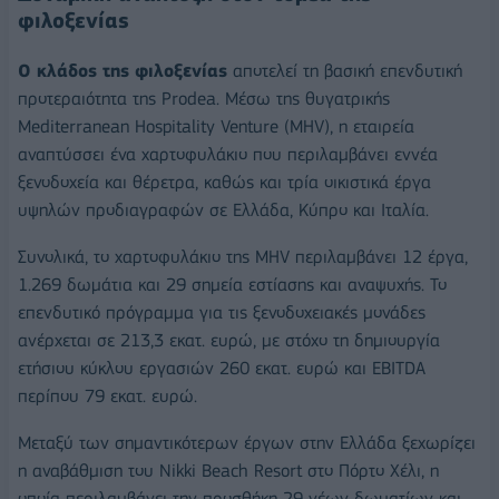
φιλοξενίας
Ο κλάδος της φιλοξενίας
αποτελεί τη βασική επενδυτική
προτεραιότητα της Prodea. Μέσω της θυγατρικής
Mediterranean Hospitality Venture (MHV), η εταιρεία
αναπτύσσει ένα χαρτοφυλάκιο που περιλαμβάνει εννέα
ξενοδοχεία και θέρετρα, καθώς και τρία οικιστικά έργα
υψηλών προδιαγραφών σε Ελλάδα, Κύπρο και Ιταλία.
Συνολικά, το χαρτοφυλάκιο της MHV περιλαμβάνει 12 έργα,
1.269 δωμάτια και 29 σημεία εστίασης και αναψυχής. Το
επενδυτικό πρόγραμμα για τις ξενοδοχειακές μονάδες
ανέρχεται σε 213,3 εκατ. ευρώ, με στόχο τη δημιουργία
ετήσιου κύκλου εργασιών 260 εκατ. ευρώ και EBITDA
περίπου 79 εκατ. ευρώ.
Μεταξύ των σημαντικότερων έργων στην Ελλάδα ξεχωρίζει
η αναβάθμιση του Nikki Beach Resort στο Πόρτο Χέλι, η
οποία περιλαμβάνει την προσθήκη 29 νέων δωματίων και