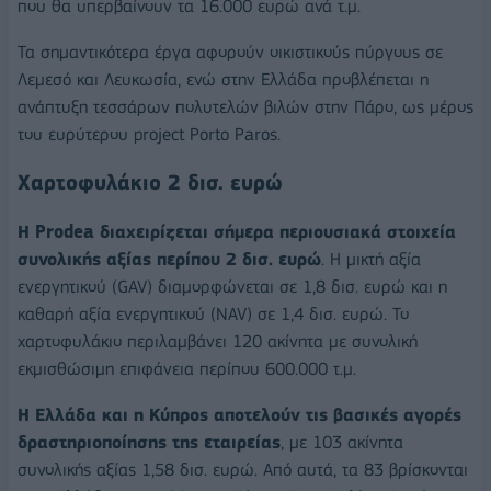
που θα υπερβαίνουν τα 16.000 ευρώ ανά τ.μ.
Τα σημαντικότερα έργα αφορούν οικιστικούς πύργους σε
Λεμεσό και Λευκωσία, ενώ στην Ελλάδα προβλέπεται η
ανάπτυξη τεσσάρων πολυτελών βιλών στην Πάρο, ως μέρος
του ευρύτερου project Porto Paros.
Χαρτοφυλάκιο 2 δισ. ευρώ
Η Prodea διαχειρίζεται σήμερα περιουσιακά στοιχεία
συνολικής αξίας περίπου 2 δισ. ευρώ
. Η μικτή αξία
ενεργητικού (GAV) διαμορφώνεται σε 1,8 δισ. ευρώ και η
καθαρή αξία ενεργητικού (NAV) σε 1,4 δισ. ευρώ. Το
χαρτοφυλάκιο περιλαμβάνει 120 ακίνητα με συνολική
εκμισθώσιμη επιφάνεια περίπου 600.000 τ.μ.
Η Ελλάδα και η Κύπρος αποτελούν τις βασικές αγορές
δραστηριοποίησης της εταιρείας
, με 103 ακίνητα
συνολικής αξίας 1,58 δισ. ευρώ. Από αυτά, τα 83 βρίσκονται