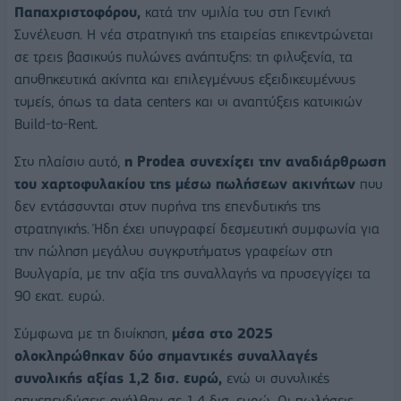
Παπαχριστοφόρου,
κατά την ομιλία του στη Γενική
Συνέλευση. Η νέα στρατηγική της εταιρείας επικεντρώνεται
σε τρεις βασικούς πυλώνες ανάπτυξης: τη φιλοξενία, τα
αποθηκευτικά ακίνητα και επιλεγμένους εξειδικευμένους
τομείς, όπως τα data centers και οι αναπτύξεις κατοικιών
Build-to-Rent.
Στο πλαίσιο αυτό,
η Prodea συνεχίζει την αναδιάρθρωση
του χαρτοφυλακίου της μέσω πωλήσεων ακινήτων
που
δεν εντάσσονται στον πυρήνα της επενδυτικής της
στρατηγικής. Ήδη έχει υπογραφεί δεσμευτική συμφωνία για
την πώληση μεγάλου συγκροτήματος γραφείων στη
Βουλγαρία, με την αξία της συναλλαγής να προσεγγίζει τα
90 εκατ. ευρώ.
Σύμφωνα με τη διοίκηση,
μέσα στο 2025
ολοκληρώθηκαν δύο σημαντικές συναλλαγές
συνολικής αξίας 1,2 δισ. ευρώ,
ενώ οι συνολικές
αποεπενδύσεις ανήλθαν σε 1,4 δισ. ευρώ. Οι πωλήσεις