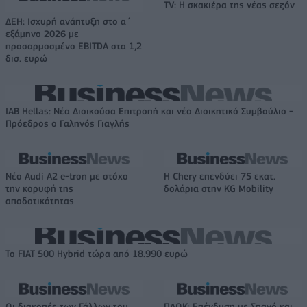
TV: Η σκακιέρα της νέας σεζόν
ΔΕΗ: Ισχυρή ανάπτυξη στο α΄
εξάμηνο 2026 με
προσαρμοσμένο EBITDA στα 1,2
δισ. ευρώ
IAB Hellas: Νέα Διοικούσα Επιτροπή και νέο Διοικητικό Συμβούλιο -
Πρόεδρος ο Γαληνός Γιαγλής
Νέο Audi A2 e-tron με στόχο
Η Chery επενδύει 75 εκατ.
την κορυφή της
δολάρια στην KG Mobility
αποδοτικότητας
Το FIAT 500 Hybrid τώρα από 18.990 ευρώ
Οι διακοπές των Γάλλων του
ΠΑΟΚ: Επένδυση με Σπανό και