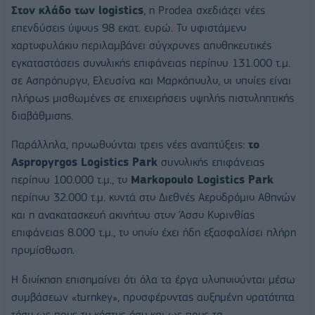
Στον κλάδο των logistics
, η Prodea σχεδιάζει νέες
επενδύσεις ύψους 98 εκατ. ευρώ. Το υφιστάμενο
χαρτοφυλάκιο περιλαμβάνει σύγχρονες αποθηκευτικές
εγκαταστάσεις συνολικής επιφάνειας περίπου 131.000 τ.μ.
σε Ασπρόπυργο, Ελευσίνα και Μαρκόπουλο, οι οποίες είναι
πλήρως μισθωμένες σε επιχειρήσεις υψηλής πιστοληπτικής
διαβάθμισης.
Παράλληλα, προωθούνται τρεις νέες αναπτύξεις:
το
Aspropyrgos Logistics Park
συνολικής επιφάνειας
περίπου 100.000 τ.μ., το
Markopoulo Logistics Park
περίπου 32.000 τ.μ. κοντά στο Διεθνές Αεροδρόμιο Αθηνών
και η ανακατασκευή ακινήτου στον Άσσο Κορινθίας
επιφάνειας 8.000 τ.μ., το οποίο έχει ήδη εξασφαλίσει πλήρη
προμίσθωση.
Η διοίκηση επισημαίνει ότι όλα τα έργα υλοποιούνται μέσω
συμβάσεων «turnkey», προσφέροντας αυξημένη ορατότητα
τόσο ως προς το κόστος όσο και ως προς τα