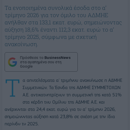
Τα ενοποιημένα συνολικά έσοδα στο α’
τρίμηνο 2026 για τον όμιλο του ΑΔΜΗΕ
ανήλθαν στα 133,1 εκατ. ευρώ, σημειώνοντας
αύξηση 18,6% έναντι 112,3 εκατ. ευρώ το α’
τρίμηνο 2025, σύμφωνα με σχετική
ανακοίνωση.
Πρόσθεσε το
BusinessNews
στα αγαπημένα σου στη
Google
Τ
α αποτελέσματα α' τριμήνου ανακοίνωσε η ΑΔΜΗΕ
Συμμετοχών. Τα Έσοδα της ΑΔΜΗΕ ΣΥΜΜΕΤΟΧΩΝ
Α.Ε. αντικατοπτρίζουν τη συμμετοχή της κατά 51%
στα κέρδη του Ομίλου της ΑΔΜΗΕ Α.Ε. και
ανέρχονται στα 24,4 εκατ. ευρώ για το α’ τρίμηνο 2026,
σημειώνοντας αύξηση κατά 23,8% σε σχέση με την ίδια
περίοδο το 2025.