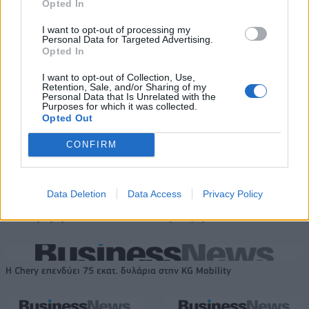
Opted In
«Η οικογένεια Μπας φέρεται να
Εθνική Παίδων: Κόντρα στη
I want to opt-out of processing my
βρίσκεται κοντά στην απόκτηση
Γεωργία για την πρώτη νίκη στο
Personal Data for Targeted Advertising.
της Βιλερμπάν»
Ευρωμπάσκετ U16 (live stream)
Opted In
I want to opt-out of Collection, Use,
Retention, Sale, and/or Sharing of my
Personal Data that Is Unrelated with the
Χρηματιστήριο Αθηνών: Εβδομαδιαία άνοδος 1,76%, κέρδη 23,31%
Purposes for which it was collected.
από τις αρχές του έτους
Opted Out
CONFIRM
Ελληνική Αναπτυξιακή Τράπεζα:
Υπ. Μεταφορών: Οριστική λύση
Με «προίκα» 2 δισ. ευρώ
στο ζήτημα των πινακίδων
Data Deletion
Data Access
Privacy Policy
ανοίγει δρόμο για δάνεια έως 5
κυκλοφορίας - Τέλος στις
δισ. σε μικρομεσαίες
χρονοβόρες διαδικασίες
Η Chery επενδύει 75 εκατ. δολάρια στην KG Mobility