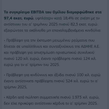
Το συγκρίσιμο EBITDA του Ομίλου διαμορφώθηκε στα
97,4 εκατ. ευρώ
, υψηλότερο κατά 18,4% σε σχέση με το
αντίστοιχο του α’ τριμήνου 2025 ποσού 82,3 εκατ. ευρώ.
εξαιρώντας τα ακόλουθα μη επαναλαμβανόμενα κονδύλια:
• Πρόβλεψη για την έκπτωση μειωμένου ρεύματος που
δίνεται σε υπαλλήλους και συνταξιούχους της ΑΔΜΗΕ Α.Ε.
και πρόβλεψη για αποζημίωση προσωπικού συνολικού
ποσού 120 χιλ. ευρώ, έναντι πρόβλεψης ποσού 124 χιλ.
ευρώ για το α’ τρίμηνο του 2025.
• Πρόβλεψη για κινδύνους και έξοδα ποσού 100 χιλ. ευρώ
έναντι αντίστοιχης πρόβλεψης ποσού 524 χιλ. ευρώ το α’
τρίμηνο 2025,
• Κέρδη από πώληση συμμετοχής ποσού 1.973 χιλ. ευρώ,
δεν είχε προκύψει αντίστοιχο κέρδος το α’ τρίμηνο 2025.