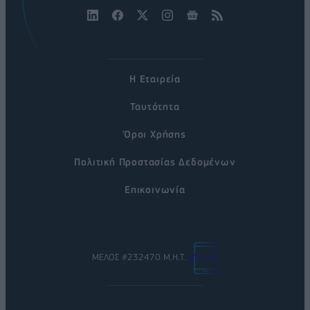
Η Εταιρεία
Ταυτότητα
Όροι Χρήσης
Πολιτική Προστασίας Δεδομένων
Επικοινωνία
ΜΕΛΟΣ #232470 Μ.Η.Τ.