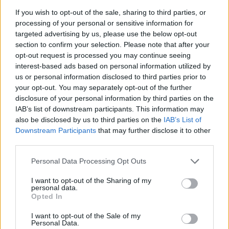
If you wish to opt-out of the sale, sharing to third parties, or
ΣΚΑΪ: Ολοκληρώθηκε η θητεία
processing of your personal or sensitive information for
του Γρηγόρη Δημητριάδη - Ο
Fourlis: Συμφωνία για την
targeted advertising by us, please use the below opt-out
Γιάννης Αλαφούζος επιστρέφει
πώληση συμμετοχής στο Sofia
section to confirm your selection. Please note that after your
στη θέση του CEO
South Ring Mall έναντι 49,35
opt-out request is processed you may continue seeing
εκατ. ευρώ
interest-based ads based on personal information utilized by
us or personal information disclosed to third parties prior to
your opt-out. You may separately opt-out of the further
disclosure of your personal information by third parties on the
Media: Με ενίσχυση 8 εκατ. ευρώ σε 451 επιχειρήσεις ξεκίνησε το
πρόγραμμα στήριξης- Κάλυψη εισφορών ΕΔΟΕΑΠ
IAB’s list of downstream participants. This information may
also be disclosed by us to third parties on the
IAB’s List of
Downstream Participants
that may further disclose it to other
third parties.
Η Toyota φέρνει νέα γενιά
Σε κινεζική… πολιορκία η
μπαταριών για τα υβριδικά της
ευρωπαϊκή
Personal Data Processing Opt Outs
αυτοκινητοβιομηχανία
I want to opt-out of the Sharing of my
personal data.
Opted In
Νέο Audi A2 e-tron με στόχο την κορυφή της αποδοτικότητας
I want to opt-out of the Sale of my
Personal Data.