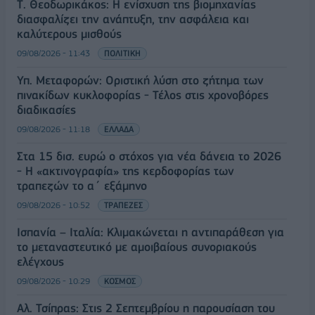
Τ. Θεοδωρικάκος: Η ενίσχυση της βιομηχανίας
διασφαλίζει την ανάπτυξη, την ασφάλεια και
καλύτερους μισθούς
09/08/2026 - 11:43
ΠΟΛΙΤΙΚΗ
Υπ. Μεταφορών: Οριστική λύση στο ζήτημα των
πινακίδων κυκλοφορίας - Τέλος στις χρονοβόρες
διαδικασίες
09/08/2026 - 11:18
ΕΛΛΑΔΑ
Στα 15 δισ. ευρώ ο στόχος για νέα δάνεια το 2026
- Η «ακτινογραφία» της κερδοφορίας των
τραπεζών το α΄ εξάμηνο
09/08/2026 - 10:52
ΤΡΑΠΕΖΕΣ
Ισπανία – Ιταλία: Κλιμακώνεται η αντιπαράθεση για
το μεταναστευτικό με αμοιβαίους συνοριακούς
ελέγχους
09/08/2026 - 10:29
ΚΟΣΜΟΣ
Αλ. Τσίπρας: Στις 2 Σεπτεμβρίου η παρουσίαση του