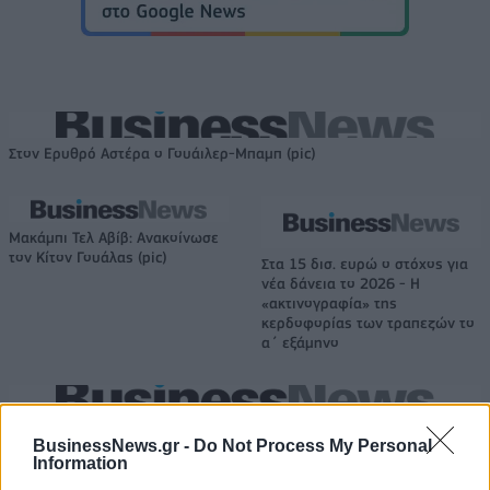
Στον Ερυθρό Αστέρα ο Γουάιλερ-Μπαμπ (pic)
Μακάμπι Τελ Αβίβ: Ανακοίνωσε
τον Κίτον Γουάλας (pic)
Στα 15 δισ. ευρώ ο στόχος για
νέα δάνεια το 2026 - Η
«ακτινογραφία» της
κερδοφορίας των τραπεζών το
α΄ εξάμηνο
Όμιλος ΔΕΗ: Νέα συμφωνία για χαρτοφυλάκιο έργων ΑΠΕ άνω των 2
BusinessNews.gr -
Do Not Process My Personal
GW σε Πολωνία και Ουγγαρία
Information