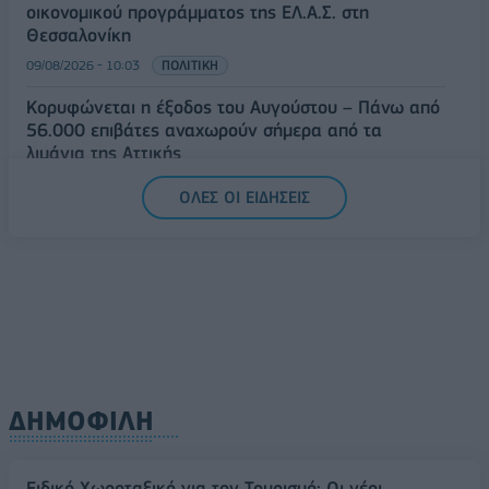
οικονομικού προγράμματος της ΕΛ.Α.Σ. στη
Θεσσαλονίκη
09/08/2026 - 10:03
ΠΟΛΙΤΙΚΗ
Κορυφώνεται η έξοδος του Αυγούστου – Πάνω από
56.000 επιβάτες αναχωρούν σήμερα από τα
λιμάνια της Αττικής
08/08/2026 - 14:30
ΕΛΛΑΔΑ
ΟΛΕΣ ΟΙ ΕΙΔΗΣΕΙΣ
Δυτική Αττική: Η επόμενη ημέρα μετά τις πυρκαγιές
– Τα έργα Antinero και η «μάχη» πριν από τις
βροχές
08/08/2026 - 14:08
ΕΛΛΑΔΑ
ΔΗΜΟΦΙΛΗ
Ειδικό Χωροταξικό για τον Τουρισμό: Οι νέοι